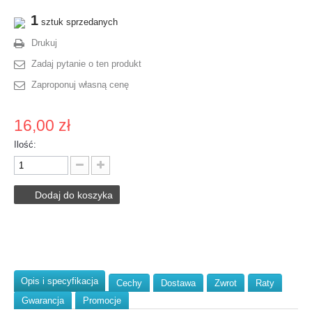
1
sztuk sprzedanych
Drukuj
Zadaj pytanie o ten produkt
Zaproponuj własną cenę
16,00 zł
Ilość:
Dodaj do koszyka
Opis i specyfikacja
Cechy
Dostawa
Zwrot
Raty
Gwarancja
Promocje