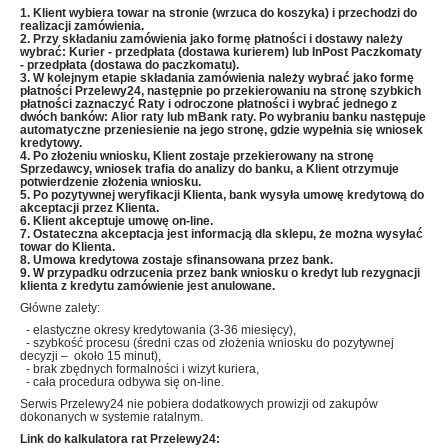
1. Klient wybiera towar na stronie (wrzuca do koszyka) i przechodzi do
realizacji zamówienia.
2. Przy składaniu zamówienia jako formę płatności i dostawy należy
wybrać: Kurier - przedpłata (dostawa kurierem) lub InPost Paczkomaty
- przedpłata (dostawa do paczkomatu).
3. W kolejnym etapie składania zamówienia należy wybrać jako formę
płatności Przelewy24, następnie po przekierowaniu na stronę szybkich
płatności zaznaczyć Raty i odroczone płatności i wybrać jednego z
dwóch banków: Alior raty lub mBank raty
. Po wybraniu banku następuje
automatyczne przeniesienie
na jego stronę, gdzie wypełnia się wniosek
kredytowy.
4. Po złożeniu wniosku, Klient zostaje przekierowany na stronę
Sprzedawcy, wniosek trafia do analizy do banku, a Klient otrzymuje
potwierdzenie złożenia wniosku.
5. Po pozytywnej weryfikacji Klienta, bank wysyła umowę kredytową do
akceptacji przez Klienta.
6. Klient akceptuje umowę on-line.
7. Ostateczna akceptacja jest informacją dla sklepu, że można wysyłać
towar do Klienta.
8. Umowa kredytowa zostaje sfinansowana przez bank.
9. W przypadku odrzucenia przez bank wniosku o kredyt lub rezygnacji
klienta z kredytu zamówienie jest anulowane.
Główne zalety:
- elastyczne okresy kredytowania (3-36 miesięcy),
- szybkość procesu (średni czas od złożenia wniosku do pozytywnej
decyzji – około 15 minut),
- brak zbędnych formalności i wizyt kuriera,
- cała procedura odbywa się on-line.
Serwis Przelewy24 nie pobiera dodatkowych prowizji od zakupów
dokonanych w systemie ratalnym.
Link do kalkulatora rat Przelewy24: