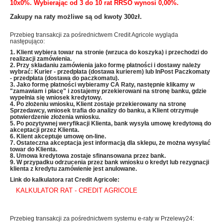
10x0%. Wybierając od 3 do 10 rat RRSO wynosi 0,00%.
Zakupy na raty możliwe są od kwoty 300zł.
Przebieg transakcji za pośrednictwem Credit Agricole wygląda
następująco:
1. Klient wybiera towar na stronie (wrzuca do koszyka) i przechodzi do
realizacji zamówienia.
2. Przy składaniu zamówienia jako formę płatności i dostawy należy
wybrać: Kurier - przedpłata (dostawa kurierem) lub InPost Paczkomaty
- przedpłata (dostawa do paczkomatu).
3. Jako formę płatności wybieramy CA Raty, następnie klikamy w
"zamawiam i płacę" i zostajemy przekierowani na stronę banku, gdzie
wypełnia się wniosek kredytowy.
4. Po złożeniu wniosku, Klient zostaje przekierowany na stronę
Sprzedawcy, wniosek trafia do analizy do banku, a Klient otrzymuje
potwierdzenie złożenia wniosku.
5. Po pozytywnej weryfikacji Klienta, bank wysyła umowę kredytową do
akceptacji przez Klienta.
6. Klient akceptuje umowę on-line.
7. Ostateczna akceptacja jest informacją dla sklepu, że można wysyłać
towar do Klienta.
8. Umowa kredytowa zostaje sfinansowana przez bank.
9. W przypadku odrzucenia przez bank wniosku o kredyt lub rezygnacji
klienta z kredytu zamówienie jest anulowane.
Link do kalkulatora rat Credit Agricole:
KALKULATOR RAT - CREDIT AGRICOLE
Przebieg transakcji za pośrednictwem systemu e-raty w Przelewy24: