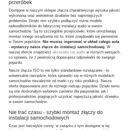
przeróbek
Dostępne w naszym sklepie złącza charakteryzuje wysoka jakość
wykonania oraz wieloletnie działanie bez najmniejszych
problemów. Dzięki nim szybko podłączyć różne modele
radioodbiorników do fabrycznej instalacji audio w swoim
samochodzie. Są to szczególne przejściówki, które umożliwiają
montaż innego urządzenia niż to, które znajdowało się pierwotnie
w Twoim pojeździe.
Nie musisz ingerować w układ całego auta
- wystarczy nasze złącze do instalacji samochodowej.
W
naszej ofercie znajdziesz
akcesoria car audio
w różnych wersjach,
co sprawia, że z pewnością dopasujesz odpowiedni do swojego
pojazdu.
Nasze złącza ISO to nie tylko standardowe rozwiązanie - to
uniwersalne narzędzie, które sprawdzi się w różnych modelach
samochodów niezależnie od marki czy roku produkcji. Nasza
oferta dopasowana jest do różnego rodzaju pojazdów. Dzięki temu
są one doskonałym wyborem zarówno dla pasjonatów, jak i
profesjonalistów, pragnących uzyskać najwyższą jakość dźwięku
w swoim samochodzie.
Nie trać czasu - szybki montaż złączy do
instalacji samochodowych
Czas jest niezwykle cenny, w związku z tym dostępne w tej