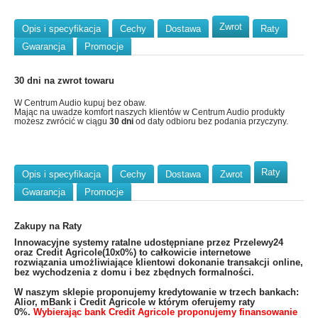
Zwrot
Opis i specyfikacja
Cechy
Dostawa
Raty
Gwarancja
Promocje
30 dni na zwrot towaru
W Centrum Audio kupuj bez obaw.
Mając na uwadze komfort naszych klientów w Centrum Audio produkty
możesz zwrócić w ciągu
30 dni
od daty odbioru bez podania przyczyny.
Raty
Opis i specyfikacja
Cechy
Dostawa
Zwrot
Gwarancja
Promocje
Zakupy na Raty
​Innowacyjne systemy ratalne udostępniane przez Przelewy24
oraz Credit Agricole(10x0%) to całkowicie internetowe
rozwiązania umożliwiające klientowi dokonanie transakcji online,
bez wychodzenia z domu i bez zbędnych formalności.
W naszym sklepie proponujemy kredytowanie w trzech bankach:
Alior, mBank i Credit Agricole w którym oferujemy raty
0%.
Wybierając bank Credit Agricole proponujemy finansowanie