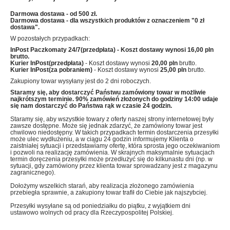
Darmowa dostawa - od 500 zł.
Darmowa dostawa - dla wszystkich produktów z oznaczeniem "0 zł
dostawa".
W pozostałych przypadkach:
InPost Paczkomaty 24/7(przedpłata)
- Koszt dostawy wynosi
16,00 pln
brutto.
Kurier InPost(przedpłata)
- Koszt dostawy wynosi
20,00 pln
brutto.
Kurier InPost(za pobraniem)
- Koszt dostawy wynosi
25,00 pln
brutto.
Zakupiony towar wysyłany jest do 2 dni roboczych.
Staramy się, aby dostarczyć Państwu zamówiony towar w możliwie
najkrótszym terminie. 90% zamówień złożonych do godziny 14:00 udaje
się nam dostarczyć do Państwa rąk w czasie 24 godzin.
Staramy się, aby wszystkie towary z oferty naszej strony internetowej były
zawsze dostępne. Może się jednak zdarzyć, że zamówiony towar jest
chwilowo niedostępny. W takich przypadkach termin dostarczenia przesyłki
może ulec wydłużeniu, a w ciągu 24 godzin informujemy Klienta o
zaistniałej sytuacji i przedstawiamy ofertę, która sprosta jego oczekiwaniom
i pozwoli na realizację zamówienia. W skrajnych maksymalnie sytuacjach
termin doręczenia przesyłki może przedłużyć się do kilkunastu dni (np. w
sytuacji, gdy zamówiony przez klienta towar sprowadzany jest z magazynu
zagranicznego).
Dołożymy wszelkich starań, aby realizacja złożonego zamówienia
przebiegła sprawnie, a zakupiony towar trafił do Ciebie jak najszybciej.
Przesyłki wysyłane są od poniedziałku do piątku, z wyjątkiem dni
ustawowo wolnych od pracy dla Rzeczypospolitej Polskiej.