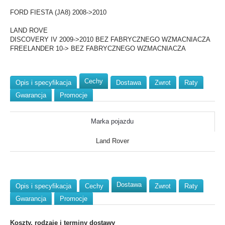
FORD FIESTA (JA8) 2008->2010
LAND ROVE
DISCOVERY IV 2009->2010 BEZ FABRYCZNEGO WZMACNIACZA
FREELANDER 10-> BEZ FABRYCZNEGO WZMACNIACZA
Cechy
Opis i specyfikacja
Dostawa
Zwrot
Raty
Gwarancja
Promocje
Marka pojazdu
Land Rover
Dostawa
Opis i specyfikacja
Cechy
Zwrot
Raty
Gwarancja
Promocje
Koszty, rodzaje i terminy dostawy