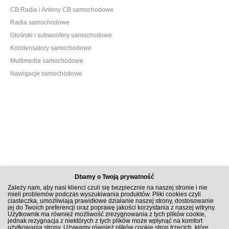
CB Radia i Anteny CB samochodowe
Radia samochodowe
Głośniki i subwoofery samochodowe
Kondensatory samochodowe
Multimedia samochodowe
Nawigacje samochodowe
Dbamy o Twoją prywatność
Zależy nam, aby nasi klienci czuli się bezpiecznie na naszej stronie i nie
mieli problemów podczas wyszukiwania produktów. Pliki cookies czyli
ciasteczka, umożliwiają prawidłowe działanie naszej strony, dostosowanie
jej do Twoich preferencji oraz poprawę jakości korzystania z naszej witryny.
Użytkownik ma również możliwość zrezygnowania z tych plików cookie,
jednak rezygnacja z niektórych z tych plików może wpłynąć na komfort
użytkowania strony. Używamy również plików cookie stron trzecich, które