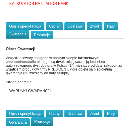
KALKULATOR RAT - ALIOR BANK
Opis i specyfikacja
Cechy
Dostawa
Zwrot
Raty
Gwarancja
Promocje
Okres Gwarancji
Wszystkie towary dostępne w naszym sklepie internetowym
www.centrumaudio.pl
objęte są
dwuletnią
gwarancją importera -
autoryzowanego dystrybutora w Polsce (
24 miesiące od daty zakupu
), za
wyjątkiem produktów firmy PRESIDENT, które objęte sa pięcioletnią
gwarancją (60 miesięcy od daty zakupu).
Plik do pobrania:
WARUNKI GWARANCJI
Opis i specyfikacja
Cechy
Dostawa
Zwrot
Raty
Promocje
Gwarancja