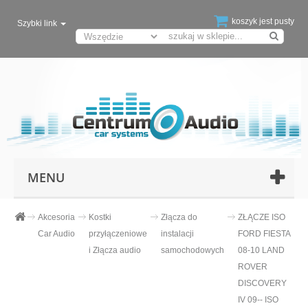
koszyk jest pusty
Szybki link
MENU
Akcesoria
Kostki
Złącza do
ZŁĄCZE ISO
Car Audio
przyłączeniowe
instalacji
FORD FIESTA
i Złącza audio
samochodowych
08-10 LAND
ROVER
DISCOVERY
IV 09-- ISO