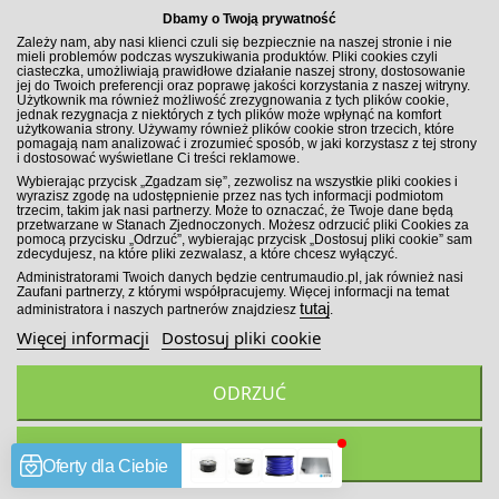
Porównaj
Dbamy o Twoją prywatność
Zależy nam, aby nasi klienci czuli się bezpiecznie na naszej stronie i nie
mieli problemów podczas wyszukiwania produktów. Pliki cookies czyli
ciasteczka, umożliwiają prawidłowe działanie naszej strony, dostosowanie
jej do Twoich preferencji oraz poprawę jakości korzystania z naszej witryny.
Użytkownik ma również możliwość zrezygnowania z tych plików cookie,
jednak rezygnacja z niektórych z tych plików może wpłynąć na komfort
użytkowania strony. Używamy również plików cookie stron trzecich, które
pomagają nam analizować i zrozumieć sposób, w jaki korzystasz z tej strony
i dostosować wyświetlane Ci treści reklamowe.
Wybierając przycisk „Zgadzam się”, zezwolisz na wszystkie pliki cookies i
wyrazisz zgodę na udostępnienie przez nas tych informacji podmiotom
trzecim, takim jak nasi partnerzy. Może to oznaczać, że Twoje dane będą
przetwarzane w Stanach Zjednoczonych. Możesz odrzucić pliki Cookies za
pomocą przycisku „Odrzuć”, wybierając przycisk „Dostosuj pliki cookie” sam
zdecydujesz, na które pliki zezwalasz, a które chcesz wyłączyć.
Administratorami Twoich danych będzie centrumaudio.pl, jak również nasi
Zaufani partnerzy, z którymi współpracujemy. Więcej informacji na temat
tutaj
administratora i naszych partnerów znajdziesz
.
Więcej informacji
Dostosuj pliki cookie
Hollywood PRO-21F - rozdzielacz kabli RCA
ODRZUĆ
24,00 zł
ZGADZAM SIĘ
szt