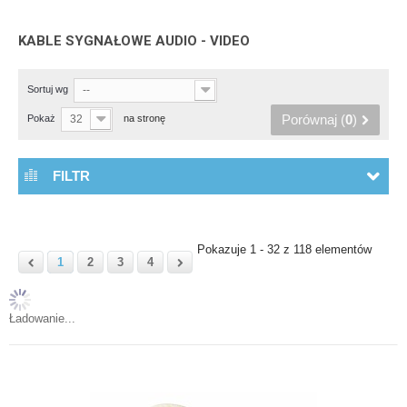
KABLE SYGNAŁOWE AUDIO - VIDEO
Sortuj wg
--
Porównaj (
0
)
Pokaż
32
na stronę
FILTR
Pokazuje 1 - 32 z 118 elementów
1
2
3
4
Ładowanie...