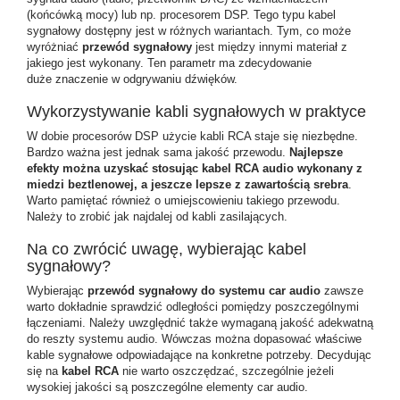
(końcówką mocy) lub np. procesorem DSP. Tego typu
kabel
sygnałowy
dostępny jest w różnych wariantach. Tym, co może
wyróżniać
przewód sygnałowy
jest między innymi materiał z
jakiego jest wykonany. Ten parametr ma zdecydowanie
duże znaczenie w odgrywaniu dźwięków.
Wykorzystywanie kabli sygnałowych w praktyce
W dobie procesorów DSP użycie kabli RCA staje się niezbędne.
Bardzo ważna jest jednak sama jakość przewodu.
Najlepsze
efekty można uzyskać stosując kabel RCA audio wykonany z
miedzi beztlenowej, a jeszcze lepsze z zawartością srebra
.
Warto pamiętać również o umiejscowieniu takiego przewodu.
Należy to zrobić jak najdalej od kabli zasilających.
Na co zwrócić uwagę, wybierając kabel
sygnałowy?
Wybierając
przewód sygnałowy do systemu car audio
zawsze
warto dokładnie sprawdzić odległości pomiędzy poszczególnymi
łączeniami. Należy uwzględnić także wymaganą jakość adekwatną
do reszty systemu audio. Wówczas można dopasować właściwe
kable sygnałowe odpowiadające na konkretne potrzeby. Decydując
się na
kabel RCA
nie warto oszczędzać, szczególnie jeżeli
wysokiej jakości są poszczególne elementy car audio.