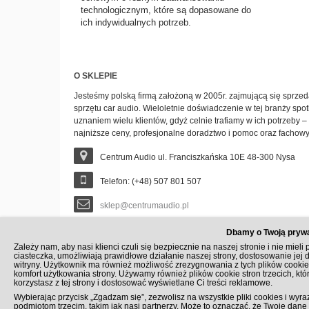
technologicznym, które są dopasowane do
ich indywidualnych potrzeb.
O SKLEPIE
Jesteśmy polską firmą założoną w 2005r. zajmującą się sprzeda
sprzętu car audio. Wieloletnie doświadczenie w tej branży spot
uznaniem wielu klientów, gdyż celnie trafiamy w ich potrzeby
najniższe ceny, profesjonalne doradztwo i pomoc oraz fachow
Centrum Audio ul. Franciszkańska 10E 48-300 Nysa
Telefon: (+48) 507 801 507
sklep@centrumaudio.pl
Dbamy o Twoją pryw
Zależy nam, aby nasi klienci czuli się bezpiecznie na naszej stronie i nie mie
ciasteczka, umożliwiają prawidłowe działanie naszej strony, dostosowanie jej 
witryny. Użytkownik ma również możliwość zrezygnowania z tych plików cookie
komfort użytkowania strony. Używamy również plików cookie stron trzecich, kt
korzystasz z tej strony i dostosować wyświetlane Ci treści reklamowe.
ZAPISZ SIĘ DO NEWSLETTERA
Wybierając przycisk „Zgadzam się”, zezwolisz na wszystkie pliki cookies i wyra
podmiotom trzecim, takim jak nasi partnerzy. Może to oznaczać, że Twoje da