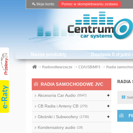
Moje konto
Pomoc w skompletowaniu zestawu
Nasze produkty
Dostawa 0 zł jutro 
Radioodtwarzacze
CD/USB/MP3
Radia samocho
RADIA
RADIA SAMOCHODOWE JVC
Akcesoria Car Audio
(5547)
Siat
CB Radia i Anteny CB
(270)
F
Głośniki i Subwoofery
(1735)
Kondensatory audio
(19)