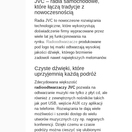
JVC – radia samochodowe,
które łączą tradycje z
nowoczesnością
Radia JVC
to nowoczesne rozwiązania
technologiczne, które wykorzystują
doświadczenie firmy wypracowane przez
wiele lat jej funkcjonowania na
rynku.
Radioodtwarzacze
produkowane
pod logo tej marki odtwarzają wysokiej
jakości dźwięk, którego brzmienie
zadowoli nawet największych melomanów.
Czyste dźwięki, które
uprzyjemnią każdą podróż
Zdecydowana większość
radioodtwarzaczy JVC
pozwala na
odtwarzanie muzyki nie tylko z płyt cd, ale
również z zewnętrznych nośników takich
jak port USB, wejście AUX czy aplikacji
na telefonie. Rozwiązania te dają wiele
możliwości i szeroki dostęp do wielu
utworów muzycznych czy np. nagranych
konferencji. Dzięki czemu w czasie
podróży można cieszyć się ulubionymi