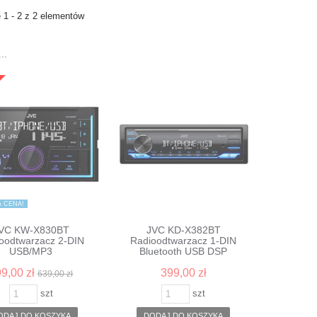
 1 - 2 z 2 elementów
..
 CENA!
VC KW-X830BT
JVC KD-X382BT
oodtwarzacz 2-DIN
Radioodtwarzacz 1-DIN
USB/MP3
Bluetooth USB DSP
9,00 zł
399,00 zł
639,00 zł
szt
szt
ODAJ DO KOSZYKA
DODAJ DO KOSZYKA