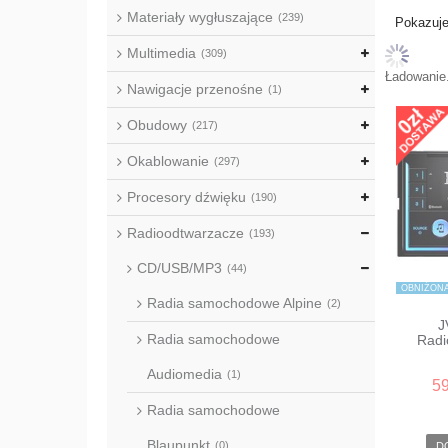
Materiały wygłuszające
(239)
Pokazuje
Multimedia
(309)
Ładowanie.
Nawigacje przenośne
(1)
Obudowy
(217)
Okablowanie
(297)
Procesory dźwięku
(190)
Radioodtwarzacze
(193)
CD/USB/MP3
(44)
OBNIŻONA
Radia samochodowe Alpine
(2)
J
Radia samochodowe
Radi
Audiomedia
(1)
59
Radia samochodowe
Blaupunkt
(0)
D