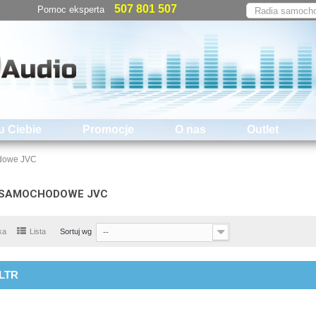
507 801 507
Pomoc eksperta
u Ciebie
Promocje
O nas
Outlet
dowe JVC
 SAMOCHODOWE JVC
ka
Lista
Sortuj wg
--
ILTR