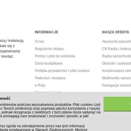
INFORMACJE
NASZA OFERTA
żą i instalacją
O nas
Akcesoria samoc
kało się z
Regulamin sklepu
CB Radia i Ante
 – zapewniamy
Pomoc i pliki do pobrania
Radia samochod
y montaż.
Dane kontaktowe
Głośniki i subwo
Polityka prywatności i pliki cookies
Kondensatory s
Płatności i dostawa
Multimedia samo
e-Raty
Nawigacje samo
Dostawa już jutro
atność
Promocje
li problemów podczas wyszukiwania produktów. Pliki cookies czyli
Dostawa 0 zł
do Twoich preferencji oraz poprawę jakości korzystania z naszej
, jednak rezygnacja z niektórych z tych plików może wpłynąć na
óre pomagają nam analizować i zrozumieć sposób, w jaki
zisz zgodę na udostępnienie przez nas tych informacji
ne będą przetwarzane w Stanach Zjednoczonych. Możesz