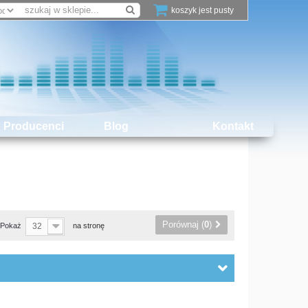
koszyk jest pusty
Producenci
Blog
Kontakt
Porównaj (
0
)
Pokaż
32
na stronę