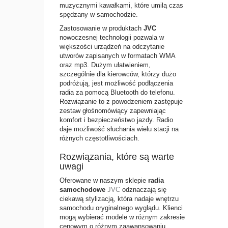
muzycznymi kawałkami, które umilą czas
spędzany w samochodzie.
Zastosowanie w produktach
JVC
nowoczesnej technologii pozwala w
większości urządzeń na odczytanie
utworów zapisanych w formatach WMA
oraz mp3. Dużym ułatwieniem,
szczególnie dla kierowców, którzy dużo
podróżują, jest możliwość podłączenia
radia za pomocą Bluetooth do telefonu.
Rozwiązanie to z powodzeniem zastępuje
zestaw głośnomówiący zapewniając
komfort i bezpieczeństwo jazdy. Radio
daje możliwość słuchania wielu stacji na
różnych częstotliwościach.
Rozwiązania, które są warte
uwagi
Oferowane w naszym sklepie
radia
samochodowe
JVC
odznaczają się
ciekawą stylizacją, która nadaje wnętrzu
samochodu oryginalnego wyglądu. Klienci
mogą wybierać modele w różnym zakresie
cenowym o różnym zaawansowaniu