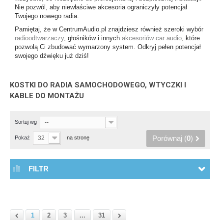
Nie pozwól, aby niewłaściwe akcesoria ograniczyły potencjał
Twojego nowego radia.
Pamiętaj, że w CentrumAudio.pl znajdziesz również szeroki wybór
radioodtwarzaczy
, głośników i innych
akcesoriów car audio
, które
pozwolą Ci zbudować wymarzony system. Odkryj pełen potencjał
swojego dźwięku już dziś!
KOSTKI DO RADIA SAMOCHODOWEGO, WTYCZKI I
KABLE DO MONTAŻU
Sortuj wg
--
Porównaj (
0
)
Pokaż
32
na stronę
FILTR
1
2
3
...
31