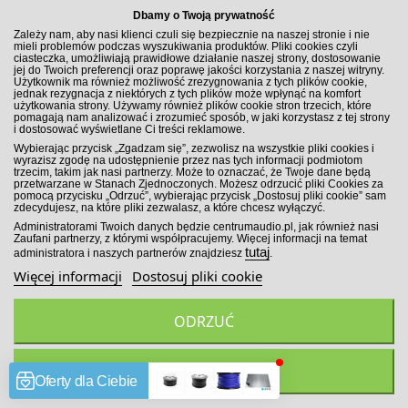
Dbamy o Twoją prywatność
Porównaj
Zależy nam, aby nasi klienci czuli się bezpiecznie na naszej stronie i nie
mieli problemów podczas wyszukiwania produktów. Pliki cookies czyli
ciasteczka, umożliwiają prawidłowe działanie naszej strony, dostosowanie
jej do Twoich preferencji oraz poprawę jakości korzystania z naszej witryny.
Użytkownik ma również możliwość zrezygnowania z tych plików cookie,
jednak rezygnacja z niektórych z tych plików może wpłynąć na komfort
użytkowania strony. Używamy również plików cookie stron trzecich, które
pomagają nam analizować i zrozumieć sposób, w jaki korzystasz z tej strony
i dostosować wyświetlane Ci treści reklamowe.
Wybierając przycisk „Zgadzam się”, zezwolisz na wszystkie pliki cookies i
wyrazisz zgodę na udostępnienie przez nas tych informacji podmiotom
trzecim, takim jak nasi partnerzy. Może to oznaczać, że Twoje dane będą
przetwarzane w Stanach Zjednoczonych. Możesz odrzucić pliki Cookies za
pomocą przycisku „Odrzuć”, wybierając przycisk „Dostosuj pliki cookie” sam
zdecydujesz, na które pliki zezwalasz, a które chcesz wyłączyć.
Administratorami Twoich danych będzie centrumaudio.pl, jak również nasi
Zaufani partnerzy, z którymi współpracujemy. Więcej informacji na temat
tutaj
administratora i naszych partnerów znajdziesz
.
Więcej informacji
Dostosuj pliki cookie
ODRZUĆ
Pioneer CA-RGB200E Kabel Przedłużający RGB 1,5 m do...
ZGADZAM SIĘ
649,00 zł