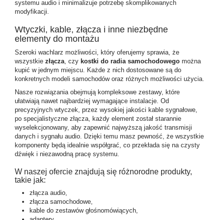
systemu audio i minimalizuje potrzebę skomplikowanych
modyfikacji.
Wtyczki, kable, złącza i inne niezbędne
elementy do montażu
Szeroki wachlarz możliwości, który oferujemy sprawia, że
wszystkie
złącza
, czy
kostki do radia samochodowego
można
kupić w jednym miejscu. Każde z nich dostosowane są do
konkretnych modeli samochodów oraz różnych możliwości użycia.
Nasze rozwiązania obejmują kompleksowe zestawy, które
ułatwiają nawet najbardziej wymagające instalacje. Od
precyzyjnych wtyczek, przez wysokiej jakości kable sygnałowe,
po specjalistyczne złącza, każdy element został starannie
wyselekcjonowany, aby zapewnić najwyższą jakość transmisji
danych i sygnału audio. Dzięki temu masz pewność, że wszystkie
komponenty będą idealnie współgrać, co przekłada się na czysty
dźwięk i niezawodną pracę systemu.
W naszej ofercie znajdują się różnorodne produkty,
takie jak:
złącza audio
,
złącza samochodowe
,
kable do zestawów głośnomówiących,
adaptery,