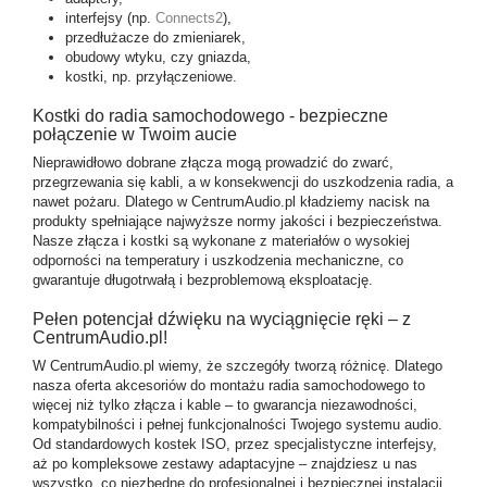
interfejsy (np.
Connects2
),
przedłużacze do zmieniarek,
obudowy wtyku, czy gniazda,
kostki
, np. przyłączeniowe.
Kostki do radia samochodowego - bezpieczne
połączenie w Twoim aucie
Nieprawidłowo dobrane złącza mogą prowadzić do zwarć,
przegrzewania się kabli, a w konsekwencji do uszkodzenia radia, a
nawet pożaru. Dlatego w CentrumAudio.pl kładziemy nacisk na
produkty spełniające najwyższe normy jakości i bezpieczeństwa.
Nasze złącza i kostki są wykonane z materiałów o wysokiej
odporności na temperatury i uszkodzenia mechaniczne, co
gwarantuje długotrwałą i bezproblemową eksploatację.
Pełen potencjał dźwięku na wyciągnięcie ręki – z
CentrumAudio.pl!
W CentrumAudio.pl wiemy, że szczegóły tworzą różnicę. Dlatego
nasza oferta akcesoriów do montażu radia samochodowego to
więcej niż tylko złącza i kable – to gwarancja niezawodności,
kompatybilności i pełnej funkcjonalności Twojego systemu audio.
Od standardowych kostek ISO, przez specjalistyczne interfejsy,
aż po kompleksowe zestawy adaptacyjne – znajdziesz u nas
wszystko, co niezbędne do profesjonalnej i bezpiecznej instalacji.