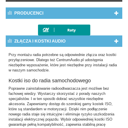
PRODUCENCI
ZŁĄCZA I KOSTKI AUDIO
Przy
montażu radia
potrzebne są odpowiednie
złącza oraz kostki
przyłączeniowe
. Dlatego też CentrumAudio.pl udostępnia
niezbędne wyposażenie, które jest niezbędne przy instalacji radia
w naszym samochodzie.
Kostki iso do radia samochodowego
Poprawne zainstalowanie radioodtwarzacza jest możliwe bez
fachowej wiedzy. Wystarczy skorzystać z porady naszych
specjalistów. I w ten sposób dobrać wszystkie niezbędne
akcesoria. Zapewniamy dostęp do szerokiej gamy kostek ISO,
które są standardem w motoryzacji. Dzięki nim podłączenie
nowego radia staje się intuicyjne i eliminuje ryzyko uszkodzenia
instalacji elektrycznej pojazdu. Wybór odpowiedniej kostki ISO
gwarantuje pełną kompatybilność, zapewnia stabilną pracę