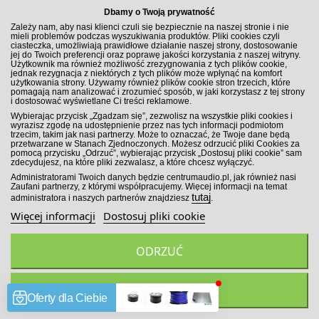
Dbamy o Twoją prywatność
DODAJ DO KOSZYKA
Zależy nam, aby nasi klienci czuli się bezpiecznie na naszej stronie i nie
mieli problemów podczas wyszukiwania produktów. Pliki cookies czyli
ciasteczka, umożliwiają prawidłowe działanie naszej strony, dostosowanie
Porównaj
jej do Twoich preferencji oraz poprawę jakości korzystania z naszej witryny.
Użytkownik ma również możliwość zrezygnowania z tych plików cookie,
jednak rezygnacja z niektórych z tych plików może wpłynąć na komfort
użytkowania strony. Używamy również plików cookie stron trzecich, które
pomagają nam analizować i zrozumieć sposób, w jaki korzystasz z tej strony
i dostosować wyświetlane Ci treści reklamowe.
Wybierając przycisk „Zgadzam się”, zezwolisz na wszystkie pliki cookies i
wyrazisz zgodę na udostępnienie przez nas tych informacji podmiotom
trzecim, takim jak nasi partnerzy. Może to oznaczać, że Twoje dane będą
przetwarzane w Stanach Zjednoczonych. Możesz odrzucić pliki Cookies za
pomocą przycisku „Odrzuć”, wybierając przycisk „Dostosuj pliki cookie” sam
zdecydujesz, na które pliki zezwalasz, a które chcesz wyłączyć.
Administratorami Twoich danych będzie centrumaudio.pl, jak również nasi
Zaufani partnerzy, z którymi współpracujemy. Więcej informacji na temat
tutaj
administratora i naszych partnerów znajdziesz
.
Więcej informacji
Dostosuj pliki cookie
ODRZUĆ
Hertz DPower-1 monoblok klasa D
ZGADZAM SIĘ