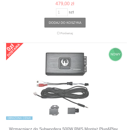
479,00 zł
szt
DODAJ DO KOSZYKA
Porównaj
NOWY
OBNIŻONA CENA!
Wzmacniacz do Subwoofera 500W RMS Montaż Plug&Play...