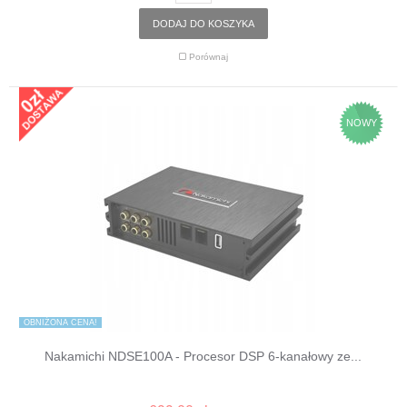
DODAJ DO KOSZYKA
Porównaj
NOWY
OBNIŻONA CENA!
Nakamichi NDSE100A - Procesor DSP 6-kanałowy ze...