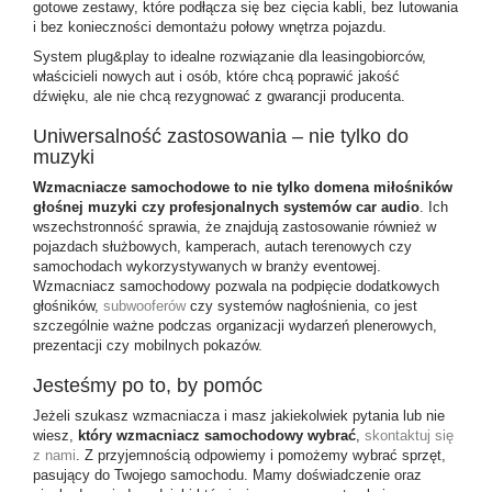
gotowe zestawy, które podłącza się bez cięcia kabli, bez lutowania
i bez konieczności demontażu połowy wnętrza pojazdu.
System plug&play to idealne rozwiązanie dla leasingobiorców,
właścicieli nowych aut i osób, które chcą poprawić jakość
dźwięku, ale nie chcą rezygnować z gwarancji producenta.
Uniwersalność zastosowania – nie tylko do
muzyki
Wzmacniacze samochodowe to nie tylko domena miłośników
głośnej muzyki czy profesjonalnych systemów car audio
. Ich
wszechstronność sprawia, że znajdują zastosowanie również w
pojazdach służbowych, kamperach, autach terenowych czy
samochodach wykorzystywanych w branży eventowej.
Wzmacniacz samochodowy pozwala na podpięcie dodatkowych
głośników,
subwooferów
czy systemów nagłośnienia, co jest
szczególnie ważne podczas organizacji wydarzeń plenerowych,
prezentacji czy mobilnych pokazów.
Jesteśmy po to, by pomóc
Jeżeli szukasz wzmacniacza i masz jakiekolwiek pytania lub nie
wiesz,
który wzmacniacz samochodowy wybrać
,
skontaktuj się
z nami
. Z przyjemnością odpowiemy i pomożemy wybrać sprzęt,
pasujący do Twojego samochodu. Mamy doświadczenie oraz