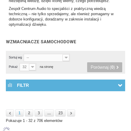
niezbędną wiedzę, dzięki której wiemy, czego potrzebujesz.
Zespół Centrum Audio to specjaliści z praktyczną wiedzą
techniczną – nie tylko sprzedajemy, ale również pomagamy w
doborze konfiguracji, doradzamy w zakresie instalacji i
optymalizacji dźwięku.
WZMACNIACZE SAMOCHODOWE
Sortuj wg
--
Porównaj (
0
)
Pokaż
32
na stronę
FILTR
1
2
3
...
23
Pokazuje 1 - 32 z 706 elementów