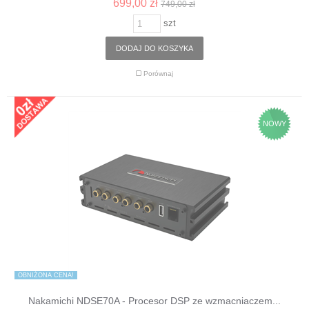
699,00 zł
749,00 zł
szt
DODAJ DO KOSZYKA
Porównaj
NOWY
OBNIŻONA CENA!
Nakamichi NDSE70A - Procesor DSP ze wzmacniaczem...