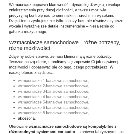
Wzmacniacz poprawia klarowność i dynamikę dźwięku, niweluje
zniekształcenia przy dużej głośności, a także umożliwia
precyzyjną kontrolę nad tonami niskimi, średnimi i wysokimi.
Dzięki temu zyskujesz nie tylko lepszy bas, ale również czystsze
wokale i wyraźniejsze detale instrumentalne – niezależnie od
gatunku muzycznego.
Wzmacniacze samochodowe - różne potrzeby,
różne możliwości
Zdajemy sobie sprawę, że nasi klienci mają różne potrzeby.
Tworząc naszą ofertę, staraliśmy się zapewnić Ci jak najwięcej
możliwości i dopasować się do tego, czego potrzebujesz. W
naszej ofercie znajdziesz:
wzmacniacze 1-kanałowe samochodowe
,
wzmacniacze 2-kanałowe samochodowe
,
wzmacniacze 3-kanałowe samochodowe
,
wzmacniacze 4-kanałowe samochodowe
,
wzmacniacze 5-kanałowe samochodowe
,
wzmacniacze 6-kanałowe samochodowe
,
wzmacniacze 8-kanałowe samochodowe
,
akcesoria.
Oferowane
wzmacniacze samochodowe są kompatybilne z
różnorodnymi systemami car audio
– zarówno fabrycznymi, jak