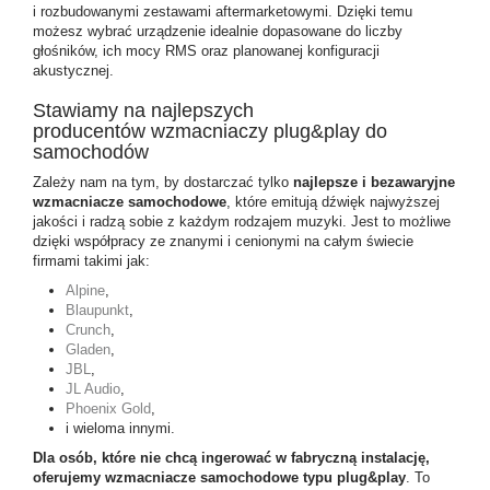
i rozbudowanymi zestawami aftermarketowymi. Dzięki temu
możesz wybrać urządzenie idealnie dopasowane do liczby
głośników, ich mocy RMS oraz planowanej konfiguracji
akustycznej.
Stawiamy na najlepszych
producentów wzmacniaczy plug&play do
samochodów
Zależy nam na tym, by dostarczać tylko
najlepsze i bezawaryjne
wzmacniacze samochodowe
, które emitują dźwięk najwyższej
jakości i radzą sobie z każdym rodzajem muzyki. Jest to możliwe
dzięki współpracy ze znanymi i cenionymi na całym świecie
firmami takimi jak:
Alpine
,
Blaupunkt
,
Crunch
,
Gladen
,
JBL
,
JL Audio
,
Phoenix Gold
,
i wieloma innymi.
Dla osób, które nie chcą ingerować w fabryczną instalację,
oferujemy wzmacniacze samochodowe typu plug&play
. To