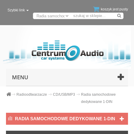
koszyk jest pusty
Szybki link
MENU
Radioodtwarzacze
CD/USB/MP3
Radia samochodowe
dedykowane 1-DIN
RADIA SAMOCHODOWE DEDYKOWANE 1-DIN