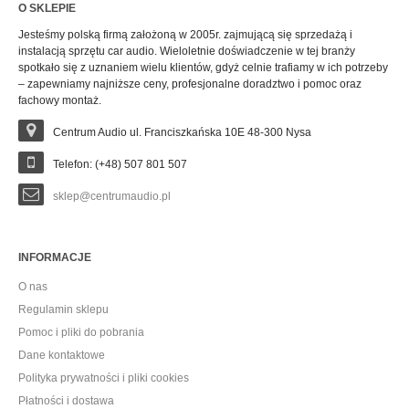
O SKLEPIE
Jesteśmy polską firmą założoną w 2005r. zajmującą się sprzedażą i
instalacją sprzętu car audio. Wieloletnie doświadczenie w tej branży
spotkało się z uznaniem wielu klientów, gdyż celnie trafiamy w ich potrzeby
– zapewniamy najniższe ceny, profesjonalne doradztwo i pomoc oraz
fachowy montaż.
Centrum Audio ul. Franciszkańska 10E 48-300 Nysa
Telefon: (+48) 507 801 507
sklep@centrumaudio.pl
INFORMACJE
O nas
Regulamin sklepu
Pomoc i pliki do pobrania
Dane kontaktowe
Polityka prywatności i pliki cookies
Płatności i dostawa