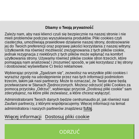
Dbamy o Twoją prywatność
Zależy nam, aby nasi klienci czuli się bezpiecznie na naszej stronie i nie
mieli problemów podczas wyszukiwania produktów. Pliki cookies czyli
ciasteczka, umożliwiają prawidłowe działanie naszej strony, dostosowanie
jej do Twoich preferencji oraz poprawę jakości korzystania z naszej witryny.
Użytkownik ma również możliwość zrezygnowania z tych plików cookie,
jednak rezygnacja z niektórych z tych plików może wpłynąć na komfort
użytkowania strony. Używamy również plików cookie stron trzecich, które
pomagają nam analizować i zrozumieć sposób, w jaki korzystasz z tej strony
i dostosować wyświetlane Ci treści reklamowe.
ZAPISZ SIĘ DO NEWSLETTERA
Wybierając przycisk „Zgadzam się”, zezwolisz na wszystkie pliki cookies i
wyrazisz zgodę na udostępnienie przez nas tych informacji podmiotom
trzecim, takim jak nasi partnerzy. Może to oznaczać, że Twoje dane będą
przetwarzane w Stanach Zjednoczonych. Możesz odrzucić pliki Cookies za
pomocą przycisku „Odrzuć”, wybierając przycisk „Dostosuj pliki cookie” sam
zdecydujesz, na które pliki zezwalasz, a które chcesz wyłączyć.
ZAPISZ SIĘ!
Administratorami Twoich danych będzie centrumaudio.pl, jak również nasi
Zaufani partnerzy, z którymi współpracujemy. Więcej informacji na temat
tutaj
administratora i naszych partnerów znajdziesz
.
Więcej informacji
Dostosuj pliki cookie
ODRZUĆ
Wszelkie prawa zastrzeżone. Sklep Car Audio CentrumAudio.pl