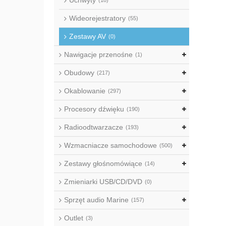
Uchwyty
(18)
Wideorejestratory
(55)
Zestawy AV
(0)
Nawigacje przenośne
(1)
Obudowy
(217)
Okablowanie
(297)
Procesory dźwięku
(190)
Radioodtwarzacze
(193)
Wzmacniacze samochodowe
(500)
Zestawy głośnomówiące
(14)
Zmieniarki USB/CD/DVD
(0)
Sprzęt audio Marine
(157)
Outlet
(3)