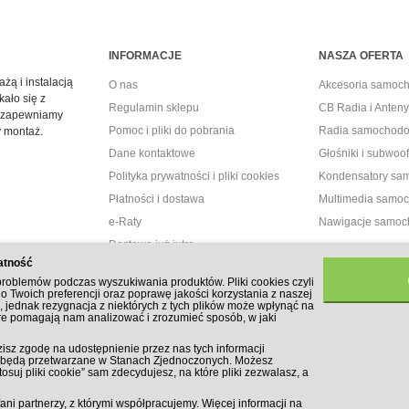
INFORMACJE
NASZA OFERTA
żą i instalacją
O nas
Akcesoria samoc
kało się z
Regulamin sklepu
CB Radia i Ante
 – zapewniamy
Pomoc i pliki do pobrania
Radia samochod
y montaż.
Dane kontaktowe
Głośniki i subwo
Polityka prywatności i pliki cookies
Kondensatory s
Płatności i dostawa
Multimedia samo
e-Raty
Nawigacje samo
Dostawa już jutro
atność
Promocje
li problemów podczas wyszukiwania produktów. Pliki cookies czyli
Dostawa 0 zł
do Twoich preferencji oraz poprawę jakości korzystania z naszej
, jednak rezygnacja z niektórych z tych plików może wpłynąć na
óre pomagają nam analizować i zrozumieć sposób, w jaki
zisz zgodę na udostępnienie przez nas tych informacji
ne będą przetwarzane w Stanach Zjednoczonych. Możesz
osuj pliki cookie” sam zdecydujesz, na które pliki zezwalasz, a
ZAPISZ SIĘ!
ni partnerzy, z którymi współpracujemy. Więcej informacji na