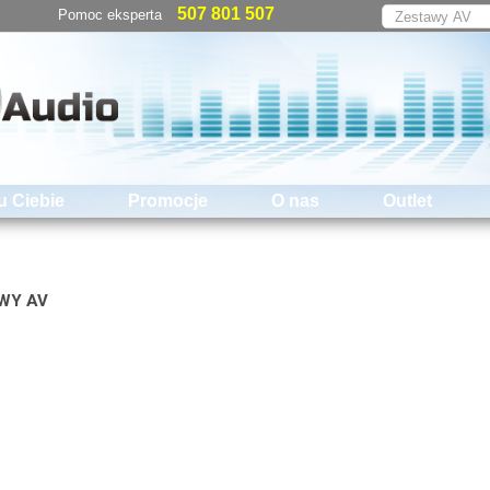
507 801 507
Pomoc eksperta
u Ciebie
Promocje
O nas
Outlet
WY AV