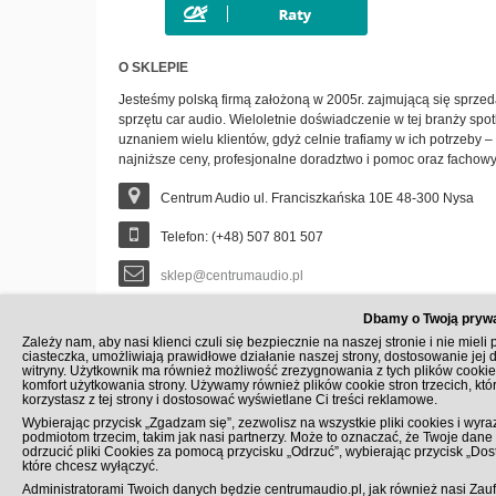
O SKLEPIE
Jesteśmy polską firmą założoną w 2005r. zajmującą się sprzeda
sprzętu car audio. Wieloletnie doświadczenie w tej branży spot
uznaniem wielu klientów, gdyż celnie trafiamy w ich potrzeby
najniższe ceny, profesjonalne doradztwo i pomoc oraz fachow
Centrum Audio ul. Franciszkańska 10E 48-300 Nysa
Telefon: (+48) 507 801 507
sklep@centrumaudio.pl
Dbamy o Twoją pryw
Zależy nam, aby nasi klienci czuli się bezpiecznie na naszej stronie i nie mie
ciasteczka, umożliwiają prawidłowe działanie naszej strony, dostosowanie jej 
witryny. Użytkownik ma również możliwość zrezygnowania z tych plików cookie
komfort użytkowania strony. Używamy również plików cookie stron trzecich, kt
korzystasz z tej strony i dostosować wyświetlane Ci treści reklamowe.
ZAPISZ SIĘ DO NEWSLETTERA
Wybierając przycisk „Zgadzam się”, zezwolisz na wszystkie pliki cookies i wyra
podmiotom trzecim, takim jak nasi partnerzy. Może to oznaczać, że Twoje da
odrzucić pliki Cookies za pomocą przycisku „Odrzuć”, wybierając przycisk „Dost
które chcesz wyłączyć.
Administratorami Twoich danych będzie centrumaudio.pl, jak również nasi Zaufa