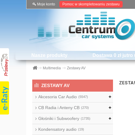
Moje konto
Pomoc w skompletowaniu zestawu
Nasze produkty
Dostawa 0 zł jutro 
Multimedia
Zestawy AV
ZESTA
ZESTAWY AV
Akcesoria Car Audio
(5547)
CB Radia i Anteny CB
(270)
Głośniki i Subwoofery
(1735)
Kondensatory audio
(19)