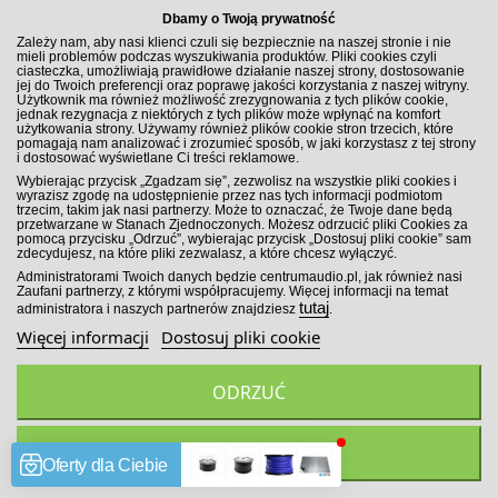
Dbamy o Twoją prywatność
Zależy nam, aby nasi klienci czuli się bezpiecznie na naszej stronie i nie
mieli problemów podczas wyszukiwania produktów. Pliki cookies czyli
ciasteczka, umożliwiają prawidłowe działanie naszej strony, dostosowanie
jej do Twoich preferencji oraz poprawę jakości korzystania z naszej witryny.
Użytkownik ma również możliwość zrezygnowania z tych plików cookie,
jednak rezygnacja z niektórych z tych plików może wpłynąć na komfort
użytkowania strony. Używamy również plików cookie stron trzecich, które
pomagają nam analizować i zrozumieć sposób, w jaki korzystasz z tej strony
i dostosować wyświetlane Ci treści reklamowe.
MASZT ANTENOWY UNIWERSALNY TELESKOP(ALU) 35CM
Wybierając przycisk „Zgadzam się”, zezwolisz na wszystkie pliki cookies i
5M/6M
wyrazisz zgodę na udostępnienie przez nas tych informacji podmiotom
trzecim, takim jak nasi partnerzy. Może to oznaczać, że Twoje dane będą
przetwarzane w Stanach Zjednoczonych. Możesz odrzucić pliki Cookies za
pomocą przycisku „Odrzuć”, wybierając przycisk „Dostosuj pliki cookie” sam
36,00 zł
zdecydujesz, na które pliki zezwalasz, a które chcesz wyłączyć.
Administratorami Twoich danych będzie centrumaudio.pl, jak również nasi
DODAJ DO KOSZYKA
Zaufani partnerzy, z którymi współpracujemy. Więcej informacji na temat
tutaj
administratora i naszych partnerów znajdziesz
.
Porównaj
Więcej informacji
Dostosuj pliki cookie
ODRZUĆ
ZGADZAM SIĘ