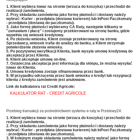
1. Klient wybiera towar na stronie (wrzuca do koszyka) i przechodzi do
realizacji zamówienia.
2. Przy składaniu zamówienia jako formę płatności i dostawy należy
wybrać: Kurier - przedpłata (dostawa kurierem) lub InPost Paczkomaty
- przedpłata (dostawa do paczkomatu).
3. Jako formę płatności wybieramy CA Raty, następnie klikamy w
"zamawiam i płacę" i zostajemy przekierowani na stronę banku, gdzie
wypełnia się wniosek kredytowy.
4. Po złożeniu wniosku, Klient zostaje przekierowany na stronę
Sprzedawcy, wniosek trafia do analizy do banku, a Klient otrzymuje
potwierdzenie złożenia wniosku.
5. Po pozytywnej weryfikacji Klienta, bank wysyła umowę kredytową do
akceptacji przez Klienta.
6. Klient akceptuje umowę on-line.
7. Ostateczna akceptacja jest informacją dla sklepu, że można wysyłać
towar do Klienta.
8. Umowa kredytowa zostaje sfinansowana przez bank.
9. W przypadku odrzucenia przez bank wniosku o kredyt lub rezygnacji
klienta z kredytu zamówienie jest anulowane.
Link do kalkulatora rat Credit Agricole:
KALKULATOR RAT - CREDIT AGRICOLE
Przebieg transakcji za pośrednictwem systemu e-raty w Przelewy24:
1. Klient wybiera towar na stronie (wrzuca do koszyka) i przechodzi do
realizacji zamówienia.
2. Przy składaniu zamówienia jako formę płatności i dostawy należy
wybrać: Kurier - przedpłata (dostawa kurierem) lub InPost Paczkomaty
- przedpłata (dostawa do paczkomatu).
3. W kolejnym etapie składania zamówienia należy wybrać jako formę