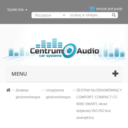
koszyk jest pusty
Szybki link
MENU
Zestawy
Urządzenia
ZESTAW GŁOŚNOMÓWIĄCY
głośnomówiące
głośnomówiące
COMFORT. COMPACT CC
9060 SMART, ekran
dotykowy ISO-ISO box
zewnętrzny