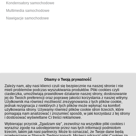
Kondensatory samochodowe
Multimedia samochodowe
Nawigacje samochodowe
Dbamy o Twoją prywatność
Zależy nam, aby nasi klienci czuli się bezpiecznie na naszej stronie i nie
mieli problemów podczas wyszukiwania produktów. Pliki cookies czyli
ciasteczka, umożliwiają prawidłowe działanie naszej strony, dostosowanie
jej do Twoich preferencji oraz poprawę jakości korzystania z naszej witryny.
Użytkownik ma również możliwość zrezygnowania z tych plików cookie,
jednak rezygnacja z niektórych z tych plików może wpłynąć na komfort
użytkowania strony. Używamy również plików cookie stron trzecich, które
pomagają nam analizować i zrozumieć sposób, w jaki korzystasz z tej strony
i dostosować wyświetlane Ci treści reklamowe.
ZAPISZ SIĘ DO NEWSLETTERA
Wybierając przycisk „Zgadzam się”, zezwolisz na wszystkie pliki cookies i
wyrazisz zgodę na udostępnienie przez nas tych informacji podmiotom
trzecim, takim jak nasi partnerzy. Może to oznaczać, że Twoje dane będą
przetwarzane w Stanach Zjednoczonych. Możesz odrzucić pliki Cookies za