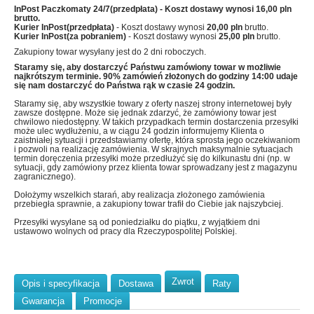
InPost Paczkomaty 24/7(przedpłata)
- Koszt dostawy wynosi
16,00 pln
brutto.
Kurier InPost(przedpłata)
- Koszt dostawy wynosi
20,00 pln
brutto.
Kurier InPost(za pobraniem)
- Koszt dostawy wynosi
25,00 pln
brutto.
Zakupiony towar wysyłany jest do 2 dni roboczych.
Staramy się, aby dostarczyć Państwu zamówiony towar w możliwie
najkrótszym terminie. 90% zamówień złożonych do godziny 14:00 udaje
się nam dostarczyć do Państwa rąk w czasie 24 godzin.
Staramy się, aby wszystkie towary z oferty naszej strony internetowej były
zawsze dostępne. Może się jednak zdarzyć, że zamówiony towar jest
chwilowo niedostępny. W takich przypadkach termin dostarczenia przesyłki
może ulec wydłużeniu, a w ciągu 24 godzin informujemy Klienta o
zaistniałej sytuacji i przedstawiamy ofertę, która sprosta jego oczekiwaniom
i pozwoli na realizację zamówienia. W skrajnych maksymalnie sytuacjach
termin doręczenia przesyłki może przedłużyć się do kilkunastu dni (np. w
sytuacji, gdy zamówiony przez klienta towar sprowadzany jest z magazynu
zagranicznego).
Dołożymy wszelkich starań, aby realizacja złożonego zamówienia
przebiegła sprawnie, a zakupiony towar trafił do Ciebie jak najszybciej.
Przesyłki wysyłane są od poniedziałku do piątku, z wyjątkiem dni
ustawowo wolnych od pracy dla Rzeczypospolitej Polskiej.
Zwrot
Opis i specyfikacja
Dostawa
Raty
Gwarancja
Promocje