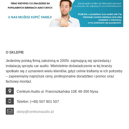
O SKLEPIE
Jesteśmy polską firmą założoną w 2005r. zajmującą się sprzedażą i
instalacją sprzętu car audio. Wieloletnie doświadczenie w tej branży
spotkało się z uznaniem wielu klientów, gdyż celnie trafiamy w ich potrzeby
– zapewniamy najniższe ceny, profesjonalne doradztwo i pomoc oraz
fachowy montaż.
Centrum Audio ul. Franciszkańska 10E 48-300 Nysa
Telefon: (+48) 507 801 507
sklep@centrumaudio.pl