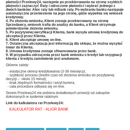
płatności Przelewy24, następnie po przekierowaniu na stronę szybkich
płatności zaznaczyć Raty i odroczone płatności i wybrać jednego z
dwóch banków: Alior raty lub mBank raty
. Po wybraniu banku następuje
automatyczne przeniesienie
na jego stronę, gdzie wypełnia się wniosek
kredytowy.
4. Po złożeniu wniosku, Klient zostaje przekierowany na stronę
Sprzedawcy, wniosek trafia do analizy do banku, a Klient otrzymuje
potwierdzenie złożenia wniosku.
5. Po pozytywnej weryfikacji Klienta, bank wysyła umowę kredytową do
akceptacji przez Klienta.
6. Klient akceptuje umowę on-line.
7. Ostateczna akceptacja jest informacją dla sklepu, że można wysyłać
towar do Klienta.
8. Umowa kredytowa zostaje sfinansowana przez bank.
9. W przypadku odrzucenia przez bank wniosku o kredyt lub rezygnacji
klienta z kredytu zamówienie jest anulowane.
Główne zalety:
- elastyczne okresy kredytowania (3-36 miesięcy),
- szybkość procesu (średni czas od złożenia wniosku do pozytywnej
decyzji – około 15 minut),
- brak zbędnych formalności i wizyt kuriera,
- cała procedura odbywa się on-line.
Serwis Przelewy24 nie pobiera dodatkowych prowizji od zakupów
dokonanych w systemie ratalnym.
Link do kalkulatora rat Przelewy24:
KALKULATOR RAT - ALIOR BANK