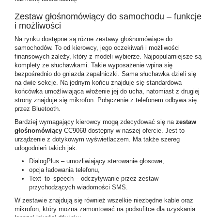
Zestaw głośnomówiący do samochodu – funkcje
i możliwości
Na rynku dostępne są różne zestawy głośnomówiące do
samochodów. To od kierowcy, jego oczekiwań i możliwości
finansowych zależy, który z modeli wybierze. Najpopularniejsze są
komplety ze słuchawkami. Takie wyposażenie wpina się
bezpośrednio do gniazda zapalniczki. Sama słuchawka dzieli się
na dwie sekcje. Na jednym końcu znajduje się standardowa
końcówka umożliwiająca włożenie jej do ucha, natomiast z drugiej
strony znajduje się mikrofon. Połączenie z telefonem odbywa się
przez Bluetooth.
Bardziej wymagający kierowcy mogą zdecydować się na
zestaw
głośnomówiący
CC9068 dostępny w naszej ofercie. Jest to
urządzenie z dotykowym wyświetlaczem. Ma także szereg
udogodnień takich jak:
DialogPlus – umożliwiający sterowanie głosowe,
opcja ładowania telefonu,
Text–to–speech – odczytywanie przez zestaw
przychodzących wiadomości SMS.
W zestawie znajdują się również wszelkie niezbędne kable oraz
mikrofon, który można zamontować na podsufitce dla uzyskania