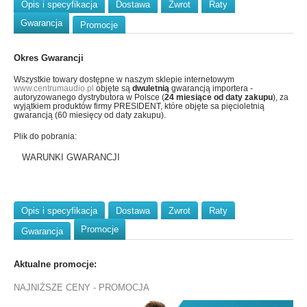
Opis i specyfikacja
Dostawa
Zwrot
Raty
Gwarancja
Promocje
Okres Gwarancji
Wszystkie towary dostępne w naszym sklepie internetowym
www.centrumaudio.pl
objęte są
dwuletnią
gwarancją importera -
autoryzowanego dystrybutora w Polsce (
24 miesiące od daty zakupu
), za
wyjątkiem produktów firmy PRESIDENT, które objęte sa pięcioletnią
gwarancją (60 miesięcy od daty zakupu).
Plik do pobrania:
WARUNKI GWARANCJI
Opis i specyfikacja
Dostawa
Zwrot
Raty
Promocje
Gwarancja
Aktualne promocje:
NAJNIŻSZE CENY - PROMOCJA