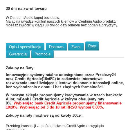
30 dni na zwrot towaru
W Centrum Audio kupuj bez obaw.
Mając na uwadze komfort naszych klientów w Centrum Audio produkty
możesz zwrócić w ciągu
30 dni
od daty odbioru bez podania przyczyny.
Raty
Opis i specyfikacja
Dostawa
Zwrot
Gwarancja
Promocje
Zakupy na Raty
​Innowacyjne systemy ratalne udostępniane przez Przelewy24
oraz Credit Agricole(10x0%) to całkowicie internetowe
rozwiązania umożliwiające klientowi dokonanie transakcji online,
bez wychodzenia z domu i bez zbędnych formalności.
W naszym sklepie proponujemy kredytowanie w trzech bankach:
Alior, mBank i Credit Agricole w którym oferujemy raty
0%.
Wybierając bank Credit Agricole proponujemy finansowanie
10x0%. Wybierając od 3 do 10 rat RRSO wynosi 0,00%.
Zakupy na raty możliwe są od kwoty 300zł.
Przebieg transakcji za pośrednictwem Credit Agricole wygląda
następująco: