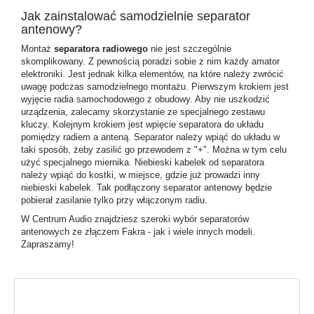
Jak zainstalować samodzielnie separator
antenowy?
Montaż
separatora radiowego
nie jest szczególnie
skomplikowany. Z pewnością poradzi sobie z nim każdy amator
elektroniki. Jest jednak kilka elementów, na które należy zwrócić
uwagę podczas samodzielnego montażu. Pierwszym krokiem jest
wyjęcie radia samochodowego z obudowy. Aby nie uszkodzić
urządzenia, zalecamy skorzystanie ze specjalnego zestawu
kluczy. Kolejnym krokiem jest wpięcie separatora do układu
pomiędzy radiem a anteną. Separator należy wpiąć do układu w
taki sposób, żeby zasilić go przewodem z "+". Można w tym celu
użyć specjalnego miernika. Niebieski kabelek od separatora
należy wpiąć do kostki, w miejsce, gdzie już prowadzi inny
niebieski kabelek. Tak podłączony separator antenowy będzie
pobierał zasilanie tylko przy włączonym radiu.
W Centrum Audio znajdziesz szeroki wybór separatorów
antenowych ze złączem Fakra - jak i wiele innych modeli.
Zapraszamy!