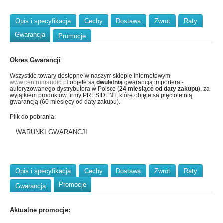
Opis i specyfikacja
Cechy
Dostawa
Zwrot
Raty
Gwarancja
Promocje
Okres Gwarancji
Wszystkie towary dostępne w naszym sklepie internetowym
www.centrumaudio.pl
objęte są
dwuletnią
gwarancją importera -
autoryzowanego dystrybutora w Polsce (
24 miesiące od daty zakupu
), za
wyjątkiem produktów firmy PRESIDENT, które objęte sa pięcioletnią
gwarancją (60 miesięcy od daty zakupu).
Plik do pobrania:
WARUNKI GWARANCJI
Opis i specyfikacja
Cechy
Dostawa
Zwrot
Raty
Promocje
Gwarancja
Aktualne promocje: