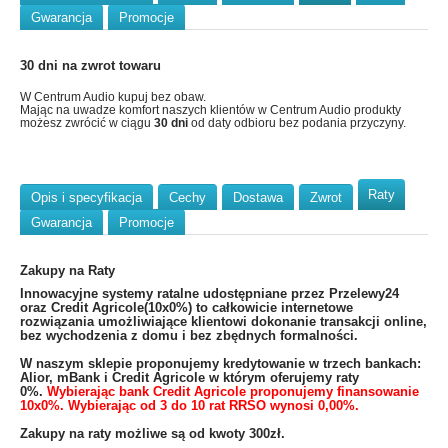
Gwarancja
Promocje
30 dni na zwrot towaru
W Centrum Audio kupuj bez obaw.
Mając na uwadze komfort naszych klientów w Centrum Audio produkty
możesz zwrócić w ciągu
30 dni
od daty odbioru bez podania przyczyny.
Raty
Opis i specyfikacja
Cechy
Dostawa
Zwrot
Gwarancja
Promocje
Zakupy na Raty
​Innowacyjne systemy ratalne udostępniane przez Przelewy24
oraz Credit Agricole(10x0%) to całkowicie internetowe
rozwiązania umożliwiające klientowi dokonanie transakcji online,
bez wychodzenia z domu i bez zbędnych formalności.
W naszym sklepie proponujemy kredytowanie w trzech bankach:
Alior, mBank i Credit Agricole w którym oferujemy raty
0%.
Wybierając bank Credit Agricole proponujemy finansowanie
10x0%. Wybierając od 3 do 10 rat RRSO wynosi 0,00%.
Zakupy na raty możliwe są od kwoty 300zł.