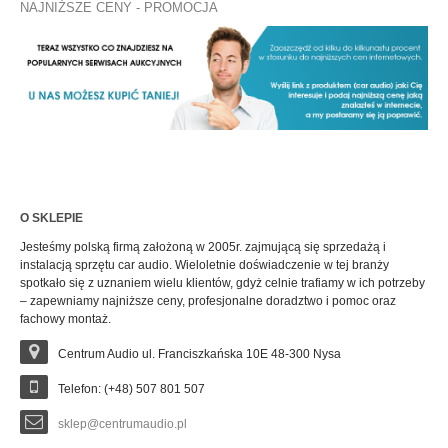
NAJNIŻSZE CENY - PROMOCJA
O SKLEPIE
Jesteśmy polską firmą założoną w 2005r. zajmującą się sprzedażą i
instalacją sprzętu car audio. Wieloletnie doświadczenie w tej branży
spotkało się z uznaniem wielu klientów, gdyż celnie trafiamy w ich potrzeby
– zapewniamy najniższe ceny, profesjonalne doradztwo i pomoc oraz
fachowy montaż.
Centrum Audio ul. Franciszkańska 10E 48-300 Nysa
Telefon: (+48) 507 801 507
sklep@centrumaudio.pl