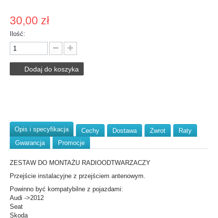
30,00 zł
Ilość:
Dodaj do koszyka
Opis i specyfikacja
Cechy
Dostawa
Zwrot
Raty
Gwarancja
Promocje
ZESTAW DO MONTAŻU RADIOODTWARZACZY
Przejście instalacyjne z przejściem antenowym.
Powinno być kompatybilne z pojazdami:
Audi ->2012
Seat
Skoda