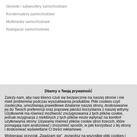
Głośniki i subwoofery samochodowe
Kondensatory samochodowe
Multimedia samochodowe
Nawigacje samochodowe
Dbamy o Twoją prywatność
Zależy nam, aby nasi klienci czuli się bezpiecznie na naszej stronie i nie
mieli problemów podczas wyszukiwania produktów. Pliki cookies czyli
ciasteczka, umożliwiają prawidłowe działanie naszej strony, dostosowanie
jej do Twoich preferencji oraz poprawę jakości korzystania z naszej witryny.
Użytkownik ma również możliwość zrezygnowania z tych plików cookie,
jednak rezygnacja z niektórych z tych plików może wpłynąć na komfort
użytkowania strony. Używamy również plików cookie stron trzecich, które
pomagają nam analizować i zrozumieć sposób, w jaki korzystasz z tej strony
i dostosować wyświetlane Ci treści reklamowe.
ZAPISZ SIĘ DO NEWSLETTERA
Wybierając przycisk „Zgadzam się”, zezwolisz na wszystkie pliki cookies i