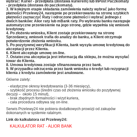
wybrać: Kurier - przedpłata (dostawa kurierem) lub InPost Paczkomaty
- przedpłata (dostawa do paczkomatu).
3. W kolejnym etapie składania zamówienia należy wybrać jako formę
płatności Przelewy24, następnie po przekierowaniu na stronę szybkich
płatności zaznaczyć Raty i odroczone płatności i wybrać jednego z
dwóch banków: Alior raty lub mBank raty
. Po wybraniu banku następuje
automatyczne przeniesienie
na jego stronę, gdzie wypełnia się wniosek
kredytowy.
4. Po złożeniu wniosku, Klient zostaje przekierowany na stronę
Sprzedawcy, wniosek trafia do analizy do banku, a Klient otrzymuje
potwierdzenie złożenia wniosku.
5. Po pozytywnej weryfikacji Klienta, bank wysyła umowę kredytową do
akceptacji przez Klienta.
6. Klient akceptuje umowę on-line.
7. Ostateczna akceptacja jest informacją dla sklepu, że można wysyłać
towar do Klienta.
8. Umowa kredytowa zostaje sfinansowana przez bank.
9. W przypadku odrzucenia przez bank wniosku o kredyt lub rezygnacji
klienta z kredytu zamówienie jest anulowane.
Główne zalety:
- elastyczne okresy kredytowania (3-36 miesięcy),
- szybkość procesu (średni czas od złożenia wniosku do pozytywnej
decyzji – około 15 minut),
- brak zbędnych formalności i wizyt kuriera,
- cała procedura odbywa się on-line.
Serwis Przelewy24 nie pobiera dodatkowych prowizji od zakupów
dokonanych w systemie ratalnym.
Link do kalkulatora rat Przelewy24:
KALKULATOR RAT - ALIOR BANK