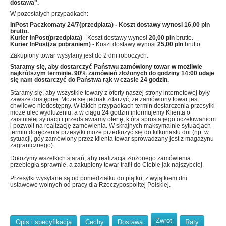
dostawa".
W pozostałych przypadkach:
InPost Paczkomaty 24/7(przedpłata)
- Koszt dostawy wynosi
16,00 pln
brutto.
Kurier InPost(przedpłata)
- Koszt dostawy wynosi
20,00 pln
brutto.
Kurier InPost(za pobraniem)
- Koszt dostawy wynosi
25,00 pln
brutto.
Zakupiony towar wysyłany jest do 2 dni roboczych.
Staramy się, aby dostarczyć Państwu zamówiony towar w możliwie
najkrótszym terminie. 90% zamówień złożonych do godziny 14:00 udaje
się nam dostarczyć do Państwa rąk w czasie 24 godzin.
Staramy się, aby wszystkie towary z oferty naszej strony internetowej były
zawsze dostępne. Może się jednak zdarzyć, że zamówiony towar jest
chwilowo niedostępny. W takich przypadkach termin dostarczenia przesyłki
może ulec wydłużeniu, a w ciągu 24 godzin informujemy Klienta o
zaistniałej sytuacji i przedstawiamy ofertę, która sprosta jego oczekiwaniom
i pozwoli na realizację zamówienia. W skrajnych maksymalnie sytuacjach
termin doręczenia przesyłki może przedłużyć się do kilkunastu dni (np. w
sytuacji, gdy zamówiony przez klienta towar sprowadzany jest z magazynu
zagranicznego).
Dołożymy wszelkich starań, aby realizacja złożonego zamówienia
przebiegła sprawnie, a zakupiony towar trafił do Ciebie jak najszybciej.
Przesyłki wysyłane są od poniedziałku do piątku, z wyjątkiem dni
ustawowo wolnych od pracy dla Rzeczypospolitej Polskiej.
Zwrot
Opis i specyfikacja
Cechy
Dostawa
Raty