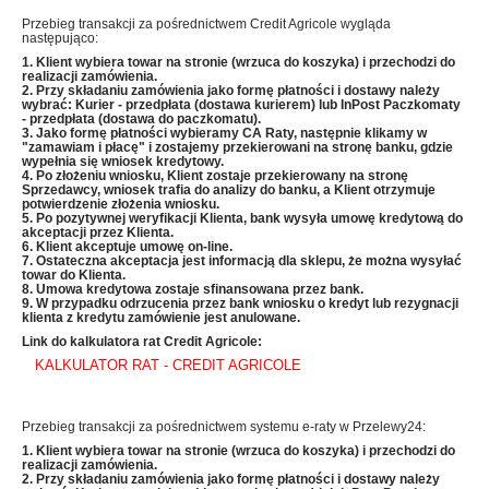
Przebieg transakcji za pośrednictwem Credit Agricole wygląda
następująco:
1. Klient wybiera towar na stronie (wrzuca do koszyka) i przechodzi do
realizacji zamówienia.
2. Przy składaniu zamówienia jako formę płatności i dostawy należy
wybrać: Kurier - przedpłata (dostawa kurierem) lub InPost Paczkomaty
- przedpłata (dostawa do paczkomatu).
3. Jako formę płatności wybieramy CA Raty, następnie klikamy w
"zamawiam i płacę" i zostajemy przekierowani na stronę banku, gdzie
wypełnia się wniosek kredytowy.
4. Po złożeniu wniosku, Klient zostaje przekierowany na stronę
Sprzedawcy, wniosek trafia do analizy do banku, a Klient otrzymuje
potwierdzenie złożenia wniosku.
5. Po pozytywnej weryfikacji Klienta, bank wysyła umowę kredytową do
akceptacji przez Klienta.
6. Klient akceptuje umowę on-line.
7. Ostateczna akceptacja jest informacją dla sklepu, że można wysyłać
towar do Klienta.
8. Umowa kredytowa zostaje sfinansowana przez bank.
9. W przypadku odrzucenia przez bank wniosku o kredyt lub rezygnacji
klienta z kredytu zamówienie jest anulowane.
Link do kalkulatora rat Credit Agricole:
KALKULATOR RAT - CREDIT AGRICOLE
Przebieg transakcji za pośrednictwem systemu e-raty w Przelewy24:
1. Klient wybiera towar na stronie (wrzuca do koszyka) i przechodzi do
realizacji zamówienia.
2. Przy składaniu zamówienia jako formę płatności i dostawy należy