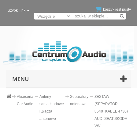
koszyk jest pusty
Szybki link
MENU
Akcesoria
Anteny
Separatory
ZESTAW
Car Audio
samochodowe
antenowe
(SEPARATOR
i Złącza
8540+KABEL 4730)
antenowe
AUDI SEAT SKODA
VW