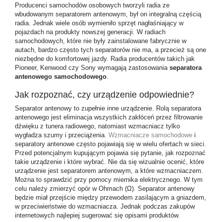
Producenci samochodów osobowych tworzyli radia ze
wbudowanym separatorem antenowym, był on integralną częścią
radia. Jednak wiele osób wymieniło sprzęt nagłaśniający w
pojazdach na produkty nowszej generacji. W radiach
samochodowych, które nie były zainstalowane fabrycznie w
autach, bardzo często tych separatorów nie ma, a przecież są one
niezbędne do komfortowej jazdy. Radia producentów takich jak
Pioneer, Kenwood czy Sony wymagają zastosowania
separatora
antenowego samochodowego
.
Jak rozpoznać, czy urządzenie odpowiednie?
Separator antenowy to zupełnie inne urządzenie. Rolą separatora
antenowego jest eliminacja wszystkich zakłóceń przez filtrowanie
dźwięku z tunera radiowego, natomiast wzmacniacz tylko
wygładza szumy i przeciążenia.
Wzmacniacze samochodowe
i
separatory antenowe często pojawiają się w wielu ofertach w sieci.
Przed potencjalnym kupującym pojawia się pytanie, jak rozpoznać
takie urządzenie i które wybrać. Nie da się wizualnie ocenić, które
urządzenie jest separatorem antenowym, a które wzmacniaczem.
Można to sprawdzić przy pomocy miernika elektrycznego. W tym
celu należy zmierzyć opór w Ohmach (Ω). Separator antenowy
będzie miał przejście między przewodem zasilającym a gniazdem,
w przeciwieństwie do wzmacniacza. Jednak podczas zakupów
internetowych najlepiej sugerować się opisami produktów.