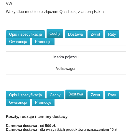
VW
Wszystkie modele ze złączem Quadlock, z anteną Fakra
Cechy
Opis i specyfikacja
Dostawa
Zwrot
Raty
Gwarancja
Promocje
Marka pojazdu
Volkswagen
Dostawa
Opis i specyfikacja
Cechy
Zwrot
Raty
Gwarancja
Promocje
Koszty, rodzaje i terminy dostawy
Darmowa dostawa - od 500 zł.
Darmowa dostawa - dla wszystkich produktów z oznaczeniem "0 zł