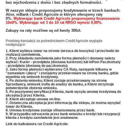
bez wychodzenia z domu i bez zbędnych formalności.
W naszym sklepie proponujemy kredytowanie w trzech bankach:
Alior, mBank i Credit Agricole w którym oferujemy raty
0%.
Wybierając bank Credit Agricole proponujemy finansowanie
10x0%. Wybierając od 3 do 10 rat RRSO wynosi 0,00%.
Zakupy na raty możliwe są od kwoty 300zł.
Przebieg transakcji za pośrednictwem Credit Agricole wygląda
następująco:
1. Klient wybiera towar na stronie (wrzuca do koszyka) i przechodzi do
realizacji zamówienia.
2. Przy składaniu zamówienia jako formę płatności i dostawy należy
wybrać: Kurier - przedpłata (dostawa kurierem) lub InPost Paczkomaty
- przedpłata (dostawa do paczkomatu).
3. Jako formę płatności wybieramy CA Raty, następnie klikamy w
"zamawiam i płacę" i zostajemy przekierowani na stronę banku, gdzie
wypełnia się wniosek kredytowy.
4. Po złożeniu wniosku, Klient zostaje przekierowany na stronę
Sprzedawcy, wniosek trafia do analizy do banku, a Klient otrzymuje
potwierdzenie złożenia wniosku.
5. Po pozytywnej weryfikacji Klienta, bank wysyła umowę kredytową do
akceptacji przez Klienta.
6. Klient akceptuje umowę on-line.
7. Ostateczna akceptacja jest informacją dla sklepu, że można wysyłać
towar do Klienta.
8. Umowa kredytowa zostaje sfinansowana przez bank.
9. W przypadku odrzucenia przez bank wniosku o kredyt lub rezygnacji
klienta z kredytu zamówienie jest anulowane.
Link do kalkulatora rat Credit Agricole: