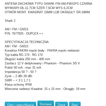
ANTENA DACHOWA TYPU SHARK FIN AM-FM/GPS CZARNA
WYMIARY-DŁ-11,7CM SZER.7,6CM WYS.6,2CM
OTWÓR MONT. KWADRAT 15MM LUB OKRĄGŁY ŚR-19MM
Shark 2
AM / FM / GNSS
P/N: 7677825 - DUPLEX • •
SPECYFIKACJA TECHNICZNA
AM / FM - GNSS
Konektor FAKRA męski biały - FAKRA męski niebieski
Typ kabla RG 174 - RG 174
Długość kabla 250 mm - 400 mm
Zasilacz 12 V dedykowany i Phantom - Phantom 3/5 V
Pobór 50 mA - max 31 mA
Impedancja 50 ? - 50 ?
Zysk -- 2 dBi 28 dBi
SWR -- < 3:1 1,7:1
Klasa ochrony IP68
Wiercenie nadwozi Kwadrat: 15 x 15 mm - Okrągły: 19 mm
Dostawa
Opis i specyfikacja
Zwrot
Raty