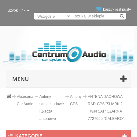
koszyk jest pusty
Szybki link
MENU
Akcesoria
Anteny
Anteny
ANTENA DACHOWA
Car Audio
samochodowe
GPS
RAD-GPS "SHARK 2
i Złącza
TWIN SAT" CZARNA
antenowe
7727055 "CALEARO"
KATEGORIE