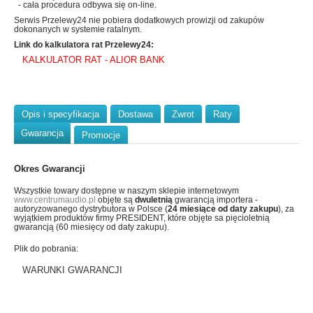
- cała procedura odbywa się on-line.
Serwis Przelewy24 nie pobiera dodatkowych prowizji od zakupów
dokonanych w systemie ratalnym.
Link do kalkulatora rat Przelewy24:
KALKULATOR RAT - ALIOR BANK
Opis i specyfikacja
Dostawa
Zwrot
Raty
Gwarancja
Promocje
Okres Gwarancji
Wszystkie towary dostępne w naszym sklepie internetowym
www.centrumaudio.pl
objęte są
dwuletnią
gwarancją importera -
autoryzowanego dystrybutora w Polsce (
24 miesiące od daty zakupu
), za
wyjątkiem produktów firmy PRESIDENT, które objęte sa pięcioletnią
gwarancją (60 miesięcy od daty zakupu).
Plik do pobrania:
WARUNKI GWARANCJI