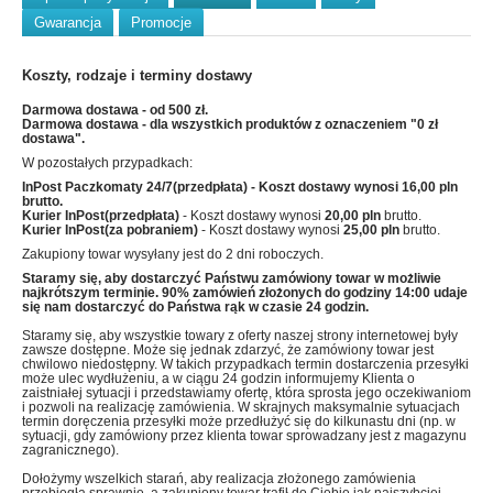
Gwarancja
Promocje
Koszty, rodzaje i terminy dostawy
Darmowa dostawa - od 500 zł.
Darmowa dostawa - dla wszystkich produktów z oznaczeniem "0 zł
dostawa".
W pozostałych przypadkach:
InPost Paczkomaty 24/7(przedpłata)
- Koszt dostawy wynosi
16,00 pln
brutto.
Kurier InPost(przedpłata)
- Koszt dostawy wynosi
20,00 pln
brutto.
Kurier InPost(za pobraniem)
- Koszt dostawy wynosi
25,00 pln
brutto.
Zakupiony towar wysyłany jest do 2 dni roboczych.
Staramy się, aby dostarczyć Państwu zamówiony towar w możliwie
najkrótszym terminie. 90% zamówień złożonych do godziny 14:00 udaje
się nam dostarczyć do Państwa rąk w czasie 24 godzin.
Staramy się, aby wszystkie towary z oferty naszej strony internetowej były
zawsze dostępne. Może się jednak zdarzyć, że zamówiony towar jest
chwilowo niedostępny. W takich przypadkach termin dostarczenia przesyłki
może ulec wydłużeniu, a w ciągu 24 godzin informujemy Klienta o
zaistniałej sytuacji i przedstawiamy ofertę, która sprosta jego oczekiwaniom
i pozwoli na realizację zamówienia. W skrajnych maksymalnie sytuacjach
termin doręczenia przesyłki może przedłużyć się do kilkunastu dni (np. w
sytuacji, gdy zamówiony przez klienta towar sprowadzany jest z magazynu
zagranicznego).
Dołożymy wszelkich starań, aby realizacja złożonego zamówienia