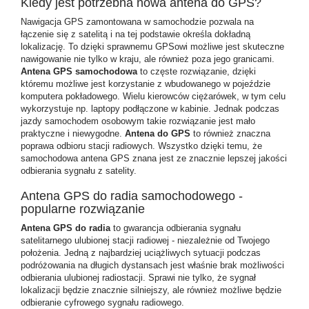
Kiedy jest potrzebna nowa antena do GPS?
Nawigacja GPS zamontowana w samochodzie pozwala na
łączenie się z satelitą i na tej podstawie określa dokładną
lokalizację. To dzięki sprawnemu GPSowi możliwe jest skuteczne
nawigowanie nie tylko w kraju, ale również poza jego granicami.
Antena GPS samochodowa
to częste rozwiązanie, dzięki
któremu możliwe jest korzystanie z wbudowanego w pojeździe
komputera pokładowego. Wielu kierowców ciężarówek, w tym celu
wykorzystuje np. laptopy podłączone w kabinie. Jednak podczas
jazdy samochodem osobowym takie rozwiązanie jest mało
praktyczne i niewygodne.
Antena do GPS
to również znaczna
poprawa odbioru stacji radiowych. Wszystko dzięki temu, że
samochodowa antena GPS
znana jest ze znacznie lepszej jakości
odbierania sygnału z satelity.
Antena GPS do radia samochodowego -
popularne rozwiązanie
Antena GPS do radia
to gwarancja odbierania sygnału
satelitarnego ulubionej stacji radiowej - niezależnie od Twojego
położenia. Jedną z najbardziej uciążliwych sytuacji podczas
podróżowania na długich dystansach jest właśnie brak możliwości
odbierania ulubionej radiostacji. Sprawi nie tylko, że sygnał
lokalizacji będzie znacznie silniejszy, ale również możliwe będzie
odbieranie cyfrowego sygnału radiowego.