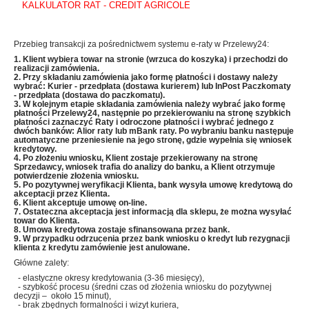
KALKULATOR RAT - CREDIT AGRICOLE
Przebieg transakcji za pośrednictwem systemu e-raty w Przelewy24:
1. Klient wybiera towar na stronie (wrzuca do koszyka) i przechodzi do
realizacji zamówienia.
2. Przy składaniu zamówienia jako formę płatności i dostawy należy
wybrać: Kurier - przedpłata (dostawa kurierem) lub InPost Paczkomaty
- przedpłata (dostawa do paczkomatu).
3. W kolejnym etapie składania zamówienia należy wybrać jako formę
płatności Przelewy24, następnie po przekierowaniu na stronę szybkich
płatności zaznaczyć Raty i odroczone płatności i wybrać jednego z
dwóch banków: Alior raty lub mBank raty
. Po wybraniu banku następuje
automatyczne przeniesienie
na jego stronę, gdzie wypełnia się wniosek
kredytowy.
4. Po złożeniu wniosku, Klient zostaje przekierowany na stronę
Sprzedawcy, wniosek trafia do analizy do banku, a Klient otrzymuje
potwierdzenie złożenia wniosku.
5. Po pozytywnej weryfikacji Klienta, bank wysyła umowę kredytową do
akceptacji przez Klienta.
6. Klient akceptuje umowę on-line.
7. Ostateczna akceptacja jest informacją dla sklepu, że można wysyłać
towar do Klienta.
8. Umowa kredytowa zostaje sfinansowana przez bank.
9. W przypadku odrzucenia przez bank wniosku o kredyt lub rezygnacji
klienta z kredytu zamówienie jest anulowane.
Główne zalety:
- elastyczne okresy kredytowania (3-36 miesięcy),
- szybkość procesu (średni czas od złożenia wniosku do pozytywnej
decyzji – około 15 minut),
- brak zbędnych formalności i wizyt kuriera,