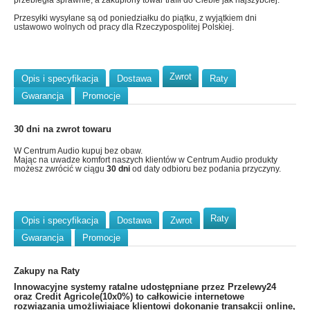
przebiegła sprawnie, a zakupiony towar trafił do Ciebie jak najszybciej.
Przesyłki wysyłane są od poniedziałku do piątku, z wyjątkiem dni
ustawowo wolnych od pracy dla Rzeczypospolitej Polskiej.
Zwrot
Opis i specyfikacja
Dostawa
Raty
Gwarancja
Promocje
30 dni na zwrot towaru
W Centrum Audio kupuj bez obaw.
Mając na uwadze komfort naszych klientów w Centrum Audio produkty
możesz zwrócić w ciągu
30 dni
od daty odbioru bez podania przyczyny.
Raty
Opis i specyfikacja
Dostawa
Zwrot
Gwarancja
Promocje
Zakupy na Raty
​Innowacyjne systemy ratalne udostępniane przez Przelewy24
oraz Credit Agricole(10x0%) to całkowicie internetowe
rozwiązania umożliwiające klientowi dokonanie transakcji online,