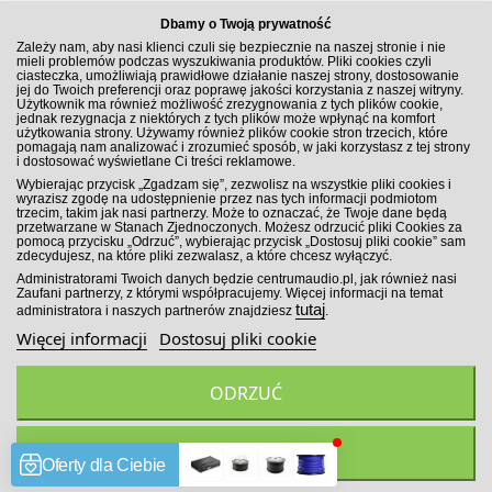
Dbamy o Twoją prywatność
Zależy nam, aby nasi klienci czuli się bezpiecznie na naszej stronie i nie
mieli problemów podczas wyszukiwania produktów. Pliki cookies czyli
ciasteczka, umożliwiają prawidłowe działanie naszej strony, dostosowanie
jej do Twoich preferencji oraz poprawę jakości korzystania z naszej witryny.
Użytkownik ma również możliwość zrezygnowania z tych plików cookie,
jednak rezygnacja z niektórych z tych plików może wpłynąć na komfort
użytkowania strony. Używamy również plików cookie stron trzecich, które
pomagają nam analizować i zrozumieć sposób, w jaki korzystasz z tej strony
i dostosować wyświetlane Ci treści reklamowe.
ZAPISZ SIĘ DO NEWSLETTERA
Wybierając przycisk „Zgadzam się”, zezwolisz na wszystkie pliki cookies i
wyrazisz zgodę na udostępnienie przez nas tych informacji podmiotom
trzecim, takim jak nasi partnerzy. Może to oznaczać, że Twoje dane będą
przetwarzane w Stanach Zjednoczonych. Możesz odrzucić pliki Cookies za
pomocą przycisku „Odrzuć”, wybierając przycisk „Dostosuj pliki cookie” sam
zdecydujesz, na które pliki zezwalasz, a które chcesz wyłączyć.
ZAPISZ SIĘ!
Administratorami Twoich danych będzie centrumaudio.pl, jak również nasi
Zaufani partnerzy, z którymi współpracujemy. Więcej informacji na temat
tutaj
administratora i naszych partnerów znajdziesz
.
Więcej informacji
Dostosuj pliki cookie
ODRZUĆ
Wszelkie prawa zastrzeżone. Sklep Car Audio CentrumAudio.pl
2026
ZGADZAM SIĘ