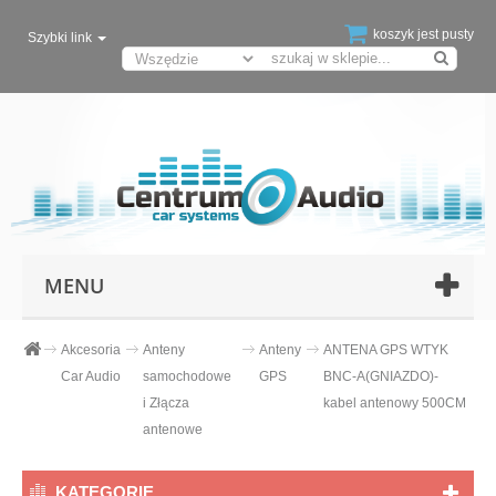
koszyk jest pusty
Szybki link
MENU
Akcesoria
Anteny
Anteny
ANTENA GPS WTYK
Car Audio
samochodowe
GPS
BNC-A(GNIAZDO)-
i Złącza
kabel antenowy 500CM
antenowe
KATEGORIE