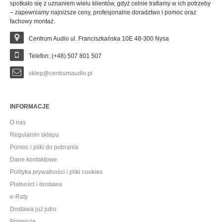
spotkało się z uznaniem wielu klientów, gdyż celnie trafiamy w ich potrzeby
– zapewniamy najniższe ceny, profesjonalne doradztwo i pomoc oraz
fachowy montaż.
Centrum Audio ul. Franciszkańska 10E 48-300 Nysa
Telefon: (+48) 507 801 507
sklep@centrumaudio.pl
INFORMACJE
O nas
Regulamin sklepu
Pomoc i pliki do pobrania
Dane kontaktowe
Polityka prywatności i pliki cookies
Płatności i dostawa
e-Raty
Dostawa już jutro
Promocje