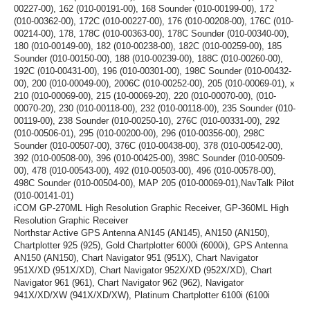
00227-00), 162 (010-00191-00), 168 Sounder (010-00199-00), 172
(010-00362-00), 172C (010-00227-00), 176 (010-00208-00), 176C (010-
00214-00), 178, 178C (010-00363-00), 178C Sounder (010-00340-00),
180 (010-00149-00), 182 (010-00238-00), 182C (010-00259-00), 185
Sounder (010-00150-00), 188 (010-00239-00), 188C (010-00260-00),
192C (010-00431-00), 196 (010-00301-00), 198C Sounder (010-00432-
00), 200 (010-00049-00), 2006C (010-00252-00), 205 (010-00069-01), x
210 (010-00069-00), 215 (10-00069-20), 220 (010-00070-00), (010-
00070-20), 230 (010-00118-00), 232 (010-00118-00), 235 Sounder (010-
00119-00), 238 Sounder (010-00250-10), 276C (010-00331-00), 292
(010-00506-01), 295 (010-00200-00), 296 (010-00356-00), 298C
Sounder (010-00507-00), 376C (010-00438-00), 378 (010-00542-00),
392 (010-00508-00), 396 (010-00425-00), 398C Sounder (010-00509-
00), 478 (010-00543-00), 492 (010-00503-00), 496 (010-00578-00),
498C Sounder (010-00504-00), MAP 205 (010-00069-01),NavTalk Pilot
(010-00141-01)
iCOM GP-270ML High Resolution Graphic Receiver, GP-360ML High
Resolution Graphic Receiver
Northstar Active GPS Antenna AN145 (AN145), AN150 (AN150),
Chartplotter 925 (925), Gold Chartplotter 6000i (6000i), GPS Antenna
AN150 (AN150), Chart Navigator 951 (951X), Chart Navigator
951X/XD (951X/XD), Chart Navigator 952X/XD (952X/XD), Chart
Navigator 961 (961), Chart Navigator 962 (962), Navigator
941X/XD/XW (941X/XD/XW), Platinum Chartplotter 6100i (6100i