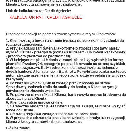
9. W przypadku odrzucenia przez bank wniosku o kredyt lub rezygnacji
klienta z kredytu zamówienie jest anulowane.
Link do kalkulatora rat Credit Agricole:
KALKULATOR RAT - CREDIT AGRICOLE
Przebieg transakcji za pośrednictwem systemu e-raty w Przelewy24:
1. Klient wybiera towar na stronie (wrzuca do koszyka) i przechodzi do
realizacji zamówienia.
2. Przy składaniu zamówienia jako formę płatności i dostawy należy
wybrać: Kurier - przedpłata (dostawa kurierem) lub InPost Paczkomaty
- przedpłata (dostawa do paczkomatu).
3. W kolejnym etapie składania zamówienia należy wybrać jako formę
płatności Przelewy24, następnie po przekierowaniu na stronę szybkich
płatności zaznaczyć Raty i odroczone płatności i wybrać jednego z
dwóch banków: Alior raty lub mBank raty
. Po wybraniu banku następuje
automatyczne przeniesienie
na jego stronę, gdzie wypełnia się wniosek
kredytowy.
4. Po złożeniu wniosku, Klient zostaje przekierowany na stronę
Sprzedawcy, wniosek trafia do analizy do banku, a Klient otrzymuje
potwierdzenie złożenia wniosku.
5. Po pozytywnej weryfikacji Klienta, bank wysyła umowę kredytową do
akceptacji przez Klienta.
6. Klient akceptuje umowę on-line.
7. Ostateczna akceptacja jest informacją dla sklepu, że można wysyłać
towar do Klienta.
8. Umowa kredytowa zostaje sfinansowana przez bank.
9. W przypadku odrzucenia przez bank wniosku o kredyt lub rezygnacji
klienta z kredytu zamówienie jest anulowane.
Główne zalety: