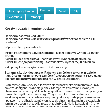
Dostawa
Opis i specyfikacja
Zwrot
Raty
Gwarancja
Promocje
Koszty, rodzaje i terminy dostawy
Darmowa dostawa - od 500 zł.
Darmowa dostawa - dla wszystkich produktów z oznaczeniem "0 zł
dostawa".
W pozostałych przypadkach:
InPost Paczkomaty 24/7(przedpłata)
- Koszt dostawy wynosi
16,00 pln
brutto.
Kurier InPost(przedpłata)
- Koszt dostawy wynosi
20,00 pln
brutto.
Kurier InPost(za pobraniem)
- Koszt dostawy wynosi
25,00 pln
brutto.
Zakupiony towar wysyłany jest do 2 dni roboczych.
Staramy się, aby dostarczyć Państwu zamówiony towar w możliwie
najkrótszym terminie. 90% zamówień złożonych do godziny 14:00 udaje
się nam dostarczyć do Państwa rąk w czasie 24 godzin.
Staramy się, aby wszystkie towary z oferty naszej strony internetowej były
zawsze dostępne. Może się jednak zdarzyć, że zamówiony towar jest
chwilowo niedostępny. W takich przypadkach termin dostarczenia przesyłki
może ulec wydłużeniu, a w ciągu 24 godzin informujemy Klienta o
zaistniałej sytuacji i przedstawiamy ofertę, która sprosta jego oczekiwaniom
i pozwoli na realizację zamówienia. W skrajnych maksymalnie sytuacjach
termin doręczenia przesyłki może przedłużyć się do kilkunastu dni (np. w
sytuacji, gdy zamówiony przez klienta towar sprowadzany jest z magazynu