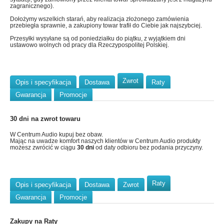
zagranicznego).
Dołożymy wszelkich starań, aby realizacja złożonego zamówienia
przebiegła sprawnie, a zakupiony towar trafił do Ciebie jak najszybciej.
Przesyłki wysyłane są od poniedziałku do piątku, z wyjątkiem dni
ustawowo wolnych od pracy dla Rzeczypospolitej Polskiej.
Zwrot
Opis i specyfikacja
Dostawa
Raty
Gwarancja
Promocje
30 dni na zwrot towaru
W Centrum Audio kupuj bez obaw.
Mając na uwadze komfort naszych klientów w Centrum Audio produkty
możesz zwrócić w ciągu
30 dni
od daty odbioru bez podania przyczyny.
Raty
Opis i specyfikacja
Dostawa
Zwrot
Gwarancja
Promocje
Zakupy na Raty