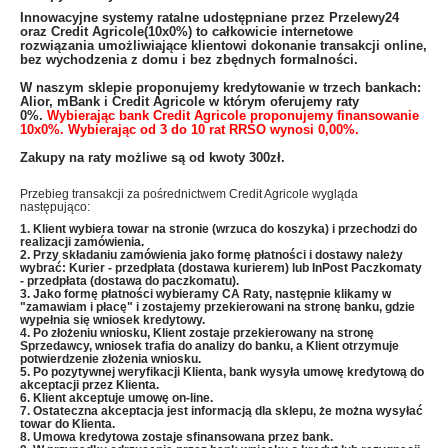
​Innowacyjne systemy ratalne udostępniane przez Przelewy24
oraz Credit Agricole(10x0%) to całkowicie internetowe
rozwiązania umożliwiające klientowi dokonanie transakcji online,
bez wychodzenia z domu i bez zbędnych formalności.
W naszym sklepie proponujemy kredytowanie w trzech bankach:
Alior, mBank i Credit Agricole w którym oferujemy raty
0%.
Wybierając bank Credit Agricole proponujemy finansowanie
10x0%. Wybierając od 3 do 10 rat RRSO wynosi 0,00%.
Zakupy na raty możliwe są od kwoty 300zł.
Przebieg transakcji za pośrednictwem Credit Agricole wygląda
następująco:
1. Klient wybiera towar na stronie (wrzuca do koszyka) i przechodzi do
realizacji zamówienia.
2. Przy składaniu zamówienia jako formę płatności i dostawy należy
wybrać: Kurier - przedpłata (dostawa kurierem) lub InPost Paczkomaty
- przedpłata (dostawa do paczkomatu).
3. Jako formę płatności wybieramy CA Raty, następnie klikamy w
"zamawiam i płacę" i zostajemy przekierowani na stronę banku, gdzie
wypełnia się wniosek kredytowy.
4. Po złożeniu wniosku, Klient zostaje przekierowany na stronę
Sprzedawcy, wniosek trafia do analizy do banku, a Klient otrzymuje
potwierdzenie złożenia wniosku.
5. Po pozytywnej weryfikacji Klienta, bank wysyła umowę kredytową do
akceptacji przez Klienta.
6. Klient akceptuje umowę on-line.
7. Ostateczna akceptacja jest informacją dla sklepu, że można wysyłać
towar do Klienta.
8. Umowa kredytowa zostaje sfinansowana przez bank.