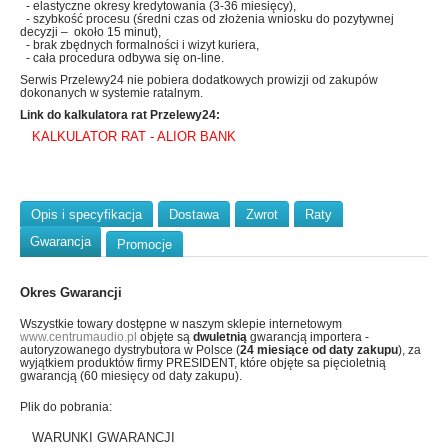
- elastyczne okresy kredytowania (3-36 miesięcy),
- szybkość procesu (średni czas od złożenia wniosku do pozytywnej
decyzji – około 15 minut),
- brak zbędnych formalności i wizyt kuriera,
- cała procedura odbywa się on-line.
Serwis Przelewy24 nie pobiera dodatkowych prowizji od zakupów
dokonanych w systemie ratalnym.
Link do kalkulatora rat Przelewy24:
KALKULATOR RAT - ALIOR BANK
Opis i specyfikacja
Dostawa
Zwrot
Raty
Gwarancja
Promocje
Okres Gwarancji
Wszystkie towary dostępne w naszym sklepie internetowym
www.centrumaudio.pl
objęte są
dwuletnią
gwarancją importera -
autoryzowanego dystrybutora w Polsce (
24 miesiące od daty zakupu
), za
wyjątkiem produktów firmy PRESIDENT, które objęte sa pięcioletnią
gwarancją (60 miesięcy od daty zakupu).
Plik do pobrania:
WARUNKI GWARANCJI