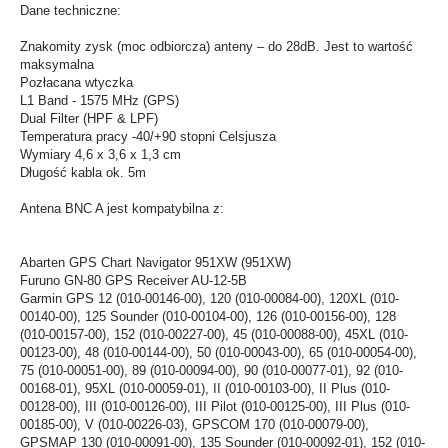
Dane techniczne:
Znakomity zysk (moc odbiorcza) anteny – do 28dB. Jest to wartość
maksymalna
Pozłacana wtyczka
L1 Band - 1575 MHz (GPS)
Dual Filter (HPF & LPF)
Temperatura pracy -40/+90 stopni Celsjusza
Wymiary 4,6 x 3,6 x 1,3 cm
Długość kabla ok. 5m
Antena BNC A jest kompatybilna z:
Abarten GPS Chart Navigator 951XW (951XW)
Furuno GN-80 GPS Receiver AU-12-5B
Garmin GPS 12 (010-00146-00), 120 (010-00084-00), 120XL (010-
00140-00), 125 Sounder (010-00104-00), 126 (010-00156-00), 128
(010-00157-00), 152 (010-00227-00), 45 (010-00088-00), 45XL (010-
00123-00), 48 (010-00144-00), 50 (010-00043-00), 65 (010-00054-00),
75 (010-00051-00), 89 (010-00094-00), 90 (010-00077-01), 92 (010-
00168-01), 95XL (010-00059-01), II (010-00103-00), II Plus (010-
00128-00), III (010-00126-00), III Pilot (010-00125-00), III Plus (010-
00185-00), V (010-00226-03), GPSCOM 170 (010-00079-00),
GPSMAP 130 (010-00091-00), 135 Sounder (010-00092-01), 152 (010-