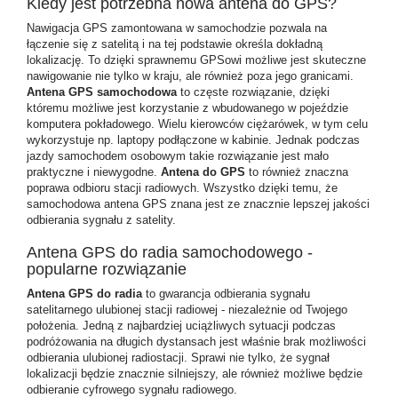
Kiedy jest potrzebna nowa antena do GPS?
Nawigacja GPS zamontowana w samochodzie pozwala na
łączenie się z satelitą i na tej podstawie określa dokładną
lokalizację. To dzięki sprawnemu GPSowi możliwe jest skuteczne
nawigowanie nie tylko w kraju, ale również poza jego granicami.
Antena GPS samochodowa
to częste rozwiązanie, dzięki
któremu możliwe jest korzystanie z wbudowanego w pojeździe
komputera pokładowego. Wielu kierowców ciężarówek, w tym celu
wykorzystuje np. laptopy podłączone w kabinie. Jednak podczas
jazdy samochodem osobowym takie rozwiązanie jest mało
praktyczne i niewygodne.
Antena do GPS
to również znaczna
poprawa odbioru stacji radiowych. Wszystko dzięki temu, że
samochodowa antena GPS
znana jest ze znacznie lepszej jakości
odbierania sygnału z satelity.
Antena GPS do radia samochodowego -
popularne rozwiązanie
Antena GPS do radia
to gwarancja odbierania sygnału
satelitarnego ulubionej stacji radiowej - niezależnie od Twojego
położenia. Jedną z najbardziej uciążliwych sytuacji podczas
podróżowania na długich dystansach jest właśnie brak możliwości
odbierania ulubionej radiostacji. Sprawi nie tylko, że sygnał
lokalizacji będzie znacznie silniejszy, ale również możliwe będzie
odbieranie cyfrowego sygnału radiowego.