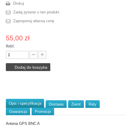
Drukuj
Zadaj pytanie o ten produkt
Zaproponuj własną cenę
55,00 zł
Ilość:
Dodaj do koszyka
Opis i specyfikacja
Dostawa
Zwrot
Raty
Gwarancja
Promocje
Antena GPS BNC A