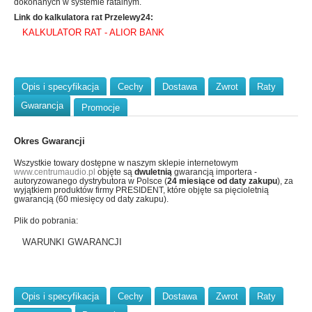
dokonanych w systemie ratalnym.
Link do kalkulatora rat Przelewy24:
KALKULATOR RAT - ALIOR BANK
Opis i specyfikacja
Cechy
Dostawa
Zwrot
Raty
Gwarancja
Promocje
Okres Gwarancji
Wszystkie towary dostępne w naszym sklepie internetowym
www.centrumaudio.pl
objęte są
dwuletnią
gwarancją importera -
autoryzowanego dystrybutora w Polsce (
24 miesiące od daty zakupu
), za
wyjątkiem produktów firmy PRESIDENT, które objęte sa pięcioletnią
gwarancją (60 miesięcy od daty zakupu).
Plik do pobrania:
WARUNKI GWARANCJI
Opis i specyfikacja
Cechy
Dostawa
Zwrot
Raty