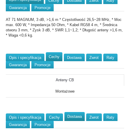
Cechy
Dostawa
Zwrot
Raty
Gwarancja
Promocje
AT 71 MAGNUM, 3 dB, >1,6 m * Częstotliwość 26,5~28 MHz, * Moc
max. 600 W, * Impedancja 50 Ohm, * Kabel RG58 4 m, * Średnica
otworu 3 mm, * Zysk 3 dB, * SWR 1,1~1,2; * Długość anteny >1,6 m,
* Waga <0,6 kg.
Cechy
Opis i specyfikacja
Dostawa
Zwrot
Raty
Gwarancja
Promocje
Anteny CB
Montażowe
Dostawa
Opis i specyfikacja
Cechy
Zwrot
Raty
Gwarancja
Promocje