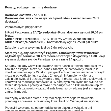
Koszty, rodzaje i terminy dostawy
Darmowa dostawa - od 500 zł.
Darmowa dostawa - dla wszystkich produktów z oznaczeniem "0 zł
dostawa".
W pozostałych przypadkach:
InPost Paczkomaty 24/7(przedpłata)
- Koszt dostawy wynosi
16,00 pln
brutto.
Kurier InPost(przedpłata)
- Koszt dostawy wynosi
20,00 pln
brutto.
Kurier InPost(za pobraniem)
- Koszt dostawy wynosi
25,00 pln
brutto.
Zakupiony towar wysyłany jest do 2 dni roboczych.
Staramy się, aby dostarczyć Państwu zamówiony towar w możliwie
najkrótszym terminie. 90% zamówień złożonych do godziny 14:00 udaje
się nam dostarczyć do Państwa rąk w czasie 24 godzin.
Staramy się, aby wszystkie towary z oferty naszej strony internetowej były
zawsze dostępne. Może się jednak zdarzyć, że zamówiony towar jest
chwilowo niedostępny. W takich przypadkach termin dostarczenia przesyłki
może ulec wydłużeniu, a w ciągu 24 godzin informujemy Klienta o
zaistniałej sytuacji i przedstawiamy ofertę, która sprosta jego oczekiwaniom
i pozwoli na realizację zamówienia. W skrajnych maksymalnie sytuacjach
termin doręczenia przesyłki może przedłużyć się do kilkunastu dni (np. w
sytuacji, gdy zamówiony przez klienta towar sprowadzany jest z magazynu
zagranicznego).
Dołożymy wszelkich starań, aby realizacja złożonego zamówienia
przebiegła sprawnie, a zakupiony towar trafił do Ciebie jak najszybciej.
Przesyłki wysyłane są od poniedziałku do piątku, z wyjątkiem dni