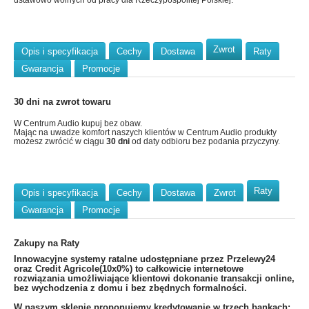
ustawowo wolnych od pracy dla Rzeczypospolitej Polskiej.
Zwrot
Opis i specyfikacja
Cechy
Dostawa
Raty
Gwarancja
Promocje
30 dni na zwrot towaru
W Centrum Audio kupuj bez obaw.
Mając na uwadze komfort naszych klientów w Centrum Audio produkty
możesz zwrócić w ciągu
30 dni
od daty odbioru bez podania przyczyny.
Raty
Opis i specyfikacja
Cechy
Dostawa
Zwrot
Gwarancja
Promocje
Zakupy na Raty
​Innowacyjne systemy ratalne udostępniane przez Przelewy24
oraz Credit Agricole(10x0%) to całkowicie internetowe
rozwiązania umożliwiające klientowi dokonanie transakcji online,
bez wychodzenia z domu i bez zbędnych formalności.
W naszym sklepie proponujemy kredytowanie w trzech bankach: