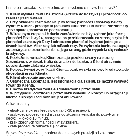
Przebieg transakcji za pośrednictwem systemu e-raty w Przelewy24:
1. Klient wybiera towar na stronie (wrzuca do koszyka) i przechodzi do
realizacji zamówienia.
2. Przy składaniu zamówienia jako formę płatności i dostawy należy
wybrać: Kurier - przedpłata (dostawa kurierem) lub InPost Paczkomaty
- przedpłata (dostawa do paczkomatu).
3. W kolejnym etapie składania zamówienia należy wybrać jako formę
płatności Przelewy24, następnie po przekierowaniu na stronę szybkich
płatności zaznaczyć Raty i odroczone płatności i wybrać jednego z
dwóch banków: Alior raty lub mBank raty
. Po wybraniu banku następuje
automatyczne przeniesienie
na jego stronę, gdzie wypełnia się wniosek
kredytowy.
4. Po złożeniu wniosku, Klient zostaje przekierowany na stronę
Sprzedawcy, wniosek trafia do analizy do banku, a Klient otrzymuje
potwierdzenie złożenia wniosku.
5. Po pozytywnej weryfikacji Klienta, bank wysyła umowę kredytową do
akceptacji przez Klienta.
6. Klient akceptuje umowę on-line.
7. Ostateczna akceptacja jest informacją dla sklepu, że można wysyłać
towar do Klienta.
8. Umowa kredytowa zostaje sfinansowana przez bank.
9. W przypadku odrzucenia przez bank wniosku o kredyt lub rezygnacji
klienta z kredytu zamówienie jest anulowane.
Główne zalety:
- elastyczne okresy kredytowania (3-36 miesięcy),
- szybkość procesu (średni czas od złożenia wniosku do pozytywnej
decyzji – około 15 minut),
- brak zbędnych formalności i wizyt kuriera,
- cała procedura odbywa się on-line.
Serwis Przelewy24 nie pobiera dodatkowych prowizji od zakupów