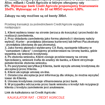
Alior, mBank i Credit Agricole w którym oferujemy raty
0%.
Wybierając bank Credit Agricole proponujemy finansowanie
10x0%. Wybierając od 3 do 10 rat RRSO wynosi 0,00%.
Zakupy na raty możliwe są od kwoty 300zł.
Przebieg transakcji za pośrednictwem Credit Agricole wygląda
następująco:
1. Klient wybiera towar na stronie (wrzuca do koszyka) i przechodzi do
realizacji zamówienia.
2. Przy składaniu zamówienia jako formę płatności i dostawy należy
wybrać: Kurier - przedpłata (dostawa kurierem) lub InPost Paczkomaty
- przedpłata (dostawa do paczkomatu).
3. Jako formę płatności wybieramy CA Raty, następnie klikamy w
"zamawiam i płacę" i zostajemy przekierowani na stronę banku, gdzie
wypełnia się wniosek kredytowy.
4. Po złożeniu wniosku, Klient zostaje przekierowany na stronę
Sprzedawcy, wniosek trafia do analizy do banku, a Klient otrzymuje
potwierdzenie złożenia wniosku.
5. Po pozytywnej weryfikacji Klienta, bank wysyła umowę kredytową do
akceptacji przez Klienta.
6. Klient akceptuje umowę on-line.
7. Ostateczna akceptacja jest informacją dla sklepu, że można wysyłać
towar do Klienta.
8. Umowa kredytowa zostaje sfinansowana przez bank.
9. W przypadku odrzucenia przez bank wniosku o kredyt lub rezygnacji
klienta z kredytu zamówienie jest anulowane.
Link do kalkulatora rat Credit Agricole:
KALKULATOR RAT - CREDIT AGRICOLE