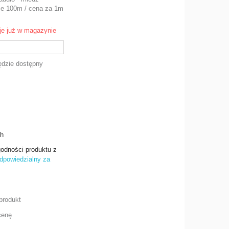
ce 100m / cena za 1m
je już w magazynie
dzie dostępny
ch
odności produktu z
dpowiedzialny za
produkt
cenę