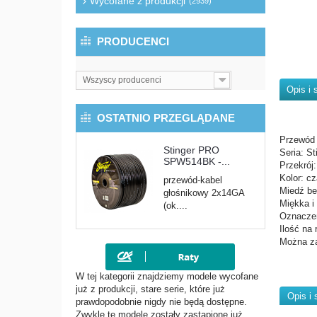
Wycofane z produkcji
(2939)
PRODUCENCI
Wszyscy producenci
Opis i 
OSTATNIO PRZEGLĄDANE
Przewód 
Stinger PRO
Seria: S
SPW514BK -...
Przekrój
Kolor: 
przewód-kabel
Miedź be
głośnikowy 2x14GA
Miękka i
(ok....
Oznaczen
Ilość na
Można za
W tej kategorii znajdziemy modele wycofane
już z produkcji, stare serie, które już
Opis i 
prawdopodobnie nigdy nie będą dostępne.
Zwykle te modele zostały zastąpione już