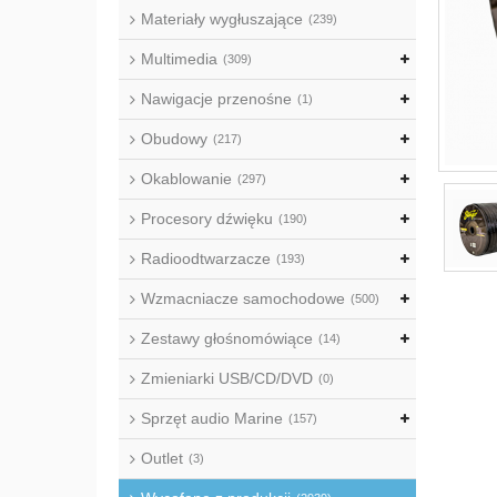
Materiały wygłuszające
(239)
Multimedia
(309)
Nawigacje przenośne
(1)
Obudowy
(217)
Okablowanie
(297)
Procesory dźwięku
(190)
Radioodtwarzacze
(193)
Wzmacniacze samochodowe
(500)
Zestawy głośnomówiące
(14)
Zmieniarki USB/CD/DVD
(0)
Sprzęt audio Marine
(157)
Outlet
(3)