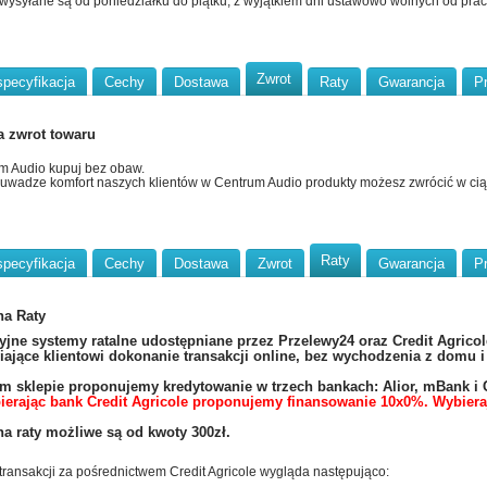
 wysyłane są od poniedziałku do piątku, z wyjątkiem dni ustawowo wolnych od pracy
Zwrot
specyfikacja
Cechy
Dostawa
Raty
Gwarancja
P
a zwrot towaru
m Audio kupuj bez obaw.
uwadze komfort naszych klientów w Centrum Audio produkty możesz zwrócić w ci
Raty
specyfikacja
Cechy
Dostawa
Zwrot
Gwarancja
P
na Raty
yjne systemy ratalne udostępniane przez Przelewy24 oraz Credit Agricol
ające klientowi dokonanie transakcji online, bez wychodzenia z domu 
 sklepie proponujemy kredytowanie w trzech bankach: Alior, mBank i C
ierając bank Credit Agricole proponujemy finansowanie 10x0%. Wybiera
a raty możliwe są od kwoty 300zł.
transakcji za pośrednictwem Credit Agricole wygląda następująco: