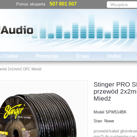
507 801 507
Pomoc eksperta
u Ciebie
Promocje
O nas
Outlet
ewód 2x2mm2 OFC Miedź
Stinger PRO 
przewód 2x2
Miedź
Model
SPW514BK
Stan:
Nowe
przewód-kabel głośniko
mm2) do systemów car a