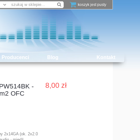
koszyk jest pusty
Producenci
Blog
Kontakt
8,00 zł
SPW514BK -
mm2 OFC
wy 2x14GA (ok. 2x2.0
udio - miedź