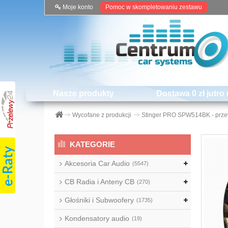
Moje konto
Pomoc w skompletowaniu zestawu
Nasze produkty
Dostawa 0 zł jutro 
Wycofane z produkcji
Stinger PRO SPW514BK - prz
KATEGORIE
Akcesoria Car Audio
(5547)
CB Radia i Anteny CB
(270)
Głośniki i Subwoofery
(1735)
Kondensatory audio
(19)