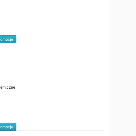
romocje
chemiczne
romocje