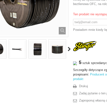
beztlenowa OFC, na rol
Ten produkt nie występu
Powiadom mnie kiedy bę
5
sztuk sprzedany
Szczegóły dotyczące zg
przepisami:
Producent o
produkt
Drukuj
Zadaj pytanie o ten 
Zaproponuj własną 