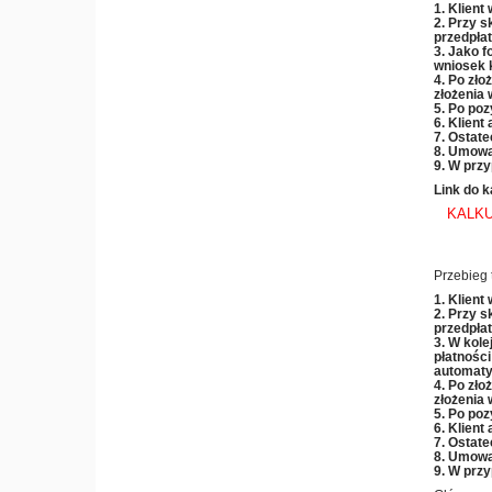
1. Klient
2. Przy s
przedpła
3. Jako f
wniosek 
4. Po zło
złożenia 
5. Po poz
6. Klient
7. Ostate
8. Umowa
9. W przy
Link do k
KALKU
Przebieg 
1. Klient
2. Przy s
przedpła
3. W kole
płatności
automaty
4. Po zło
złożenia 
5. Po poz
6. Klient
7. Ostate
8. Umowa
9. W przy