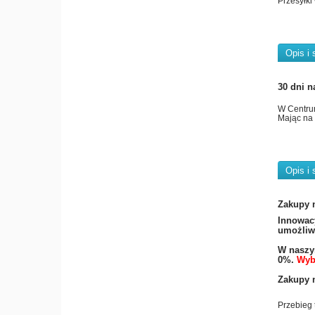
Przesyłki
Opis i 
30 dni n
W Centru
Mając na 
Opis i 
Zakupy 
​Innowac
umożliwi
W naszym
0%.
Wyb
Zakupy n
Przebieg 