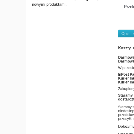
nowymi produktami.
Przek
Opis i 
Koszty, 
Darmowa 
Darmowa 
W pozost
InPost P
Kurier In
Kurier In
Zakupiony
Staramy 
dostarczy
Staramy s
niedostęp
przedstaw
przesyłki
Dołożymy 