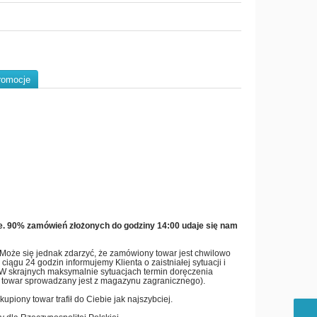
romocje
e. 90% zamówień złożonych do godziny 14:00 udaje się nam
. Może się jednak zdarzyć, że zamówiony towar jest chwilowo
iągu 24 godzin informujemy Klienta o zaistniałej sytuacji i
. W skrajnych maksymalnie sytuacjach termin doręczenia
ta towar sprowadzany jest z magazynu zagranicznego).
piony towar trafił do Ciebie jak najszybciej.