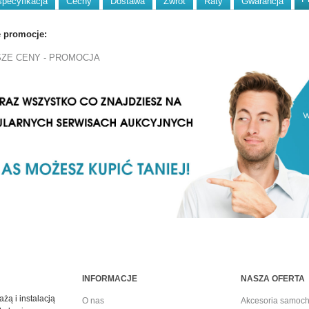
specyfikacja
Cechy
Dostawa
Zwrot
Raty
Gwarancja
e promocje:
SZE CENY - PROMOCJA
INFORMACJE
NASZA OFERTA
żą i instalacją
O nas
Akcesoria samoc