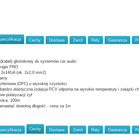
specyfikacja
Cechy
Dostawa
Zwrot
Raty
Gwarancja
P
(kabel) głośnikowy do systemów car audio
tinger PRO
: 2x14GA (ok. 2x2,0 mm2)
czarny
ztlenowa (OFC) o wysokiej czystości
 bardzo elastyczna izolacja PCV odporna na wysokie temperatury i związki 
ie polaryzacji żył
 rolce: 100m
mawiać dowolną długość - cena za 1m
Cechy
specyfikacja
Dostawa
Zwrot
Raty
Gwarancja
P