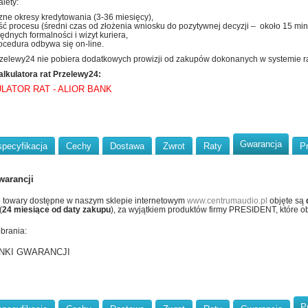
lety:
zne okresy kredytowania (3-36 miesięcy),
ć procesu (średni czas od złożenia wniosku do pozytywnej decyzji – około 15 minu
ędnych formalności i wizyt kuriera,
ocedura odbywa się on-line.
zelewy24 nie pobiera dodatkowych prowizji od zakupów dokonanych w systemie r
alkulatora rat Przelewy24:
LATOR RAT - ALIOR BANK
Gwarancja
specyfikacja
Cechy
Dostawa
Zwrot
Raty
P
warancji
 towary dostępne w naszym sklepie internetowym
www.centrumaudio.pl
objęte są
(
24 miesiące od daty zakupu
), za wyjątkiem produktów firmy PRESIDENT, które ob
obrania:
NKI GWARANCJI
P