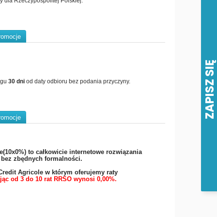
 dla Rzeczypospolitej Polskiej.
romocje
ągu
30 dni
od daty odbioru bez podania przyczyny.
romocje
e(10x0%) to całkowicie internetowe rozwiązania
i bez zbędnych formalności.
redit Agricole w którym oferujemy raty
jąc od 3 do 10 rat RRSO wynosi 0,00%.