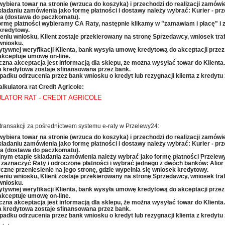
 wybiera towar na stronie (wrzuca do koszyka) i przechodzi do realizacji zamówie
kładaniu zamówienia jako formę płatności i dostawy należy wybrać: Kurier - pr
ta (dostawa do paczkomatu).
ormę płatności wybieramy CA Raty, następnie klikamy w "zamawiam i płacę" i z
kredytowy.
żeniu wniosku, Klient zostaje przekierowany na stronę Sprzedawcy, wniosek traf
wniosku.
ytywnej weryfikacji Klienta, bank wysyła umowę kredytową do akceptacji przez 
 akceptuje umowę on-line.
czna akceptacja jest informacją dla sklepu, że można wysyłać towar do Klienta.
 kredytowa zostaje sfinansowana przez bank.
padku odrzucenia przez bank wniosku o kredyt lub rezygnacji klienta z kredytu
alkulatora rat Credit Agricole:
LATOR RAT - CREDIT AGRICOLE
transakcji za pośrednictwem systemu e-raty w Przelewy24:
 wybiera towar na stronie (wrzuca do koszyka) i przechodzi do realizacji zamówie
kładaniu zamówienia jako formę płatności i dostawy należy wybrać: Kurier - pr
ta (dostawa do paczkomatu).
jnym etapie składania zamówienia należy wybrać jako formę płatności Przelew
 zaznaczyć Raty i odroczone płatności i wybrać jednego z dwóch banków: Alior
czne przeniesienie
na jego stronę, gdzie wypełnia się wniosek kredytowy.
żeniu wniosku, Klient zostaje przekierowany na stronę Sprzedawcy, wniosek traf
wniosku.
ytywnej weryfikacji Klienta, bank wysyła umowę kredytową do akceptacji przez 
 akceptuje umowę on-line.
czna akceptacja jest informacją dla sklepu, że można wysyłać towar do Klienta.
 kredytowa zostaje sfinansowana przez bank.
padku odrzucenia przez bank wniosku o kredyt lub rezygnacji klienta z kredytu