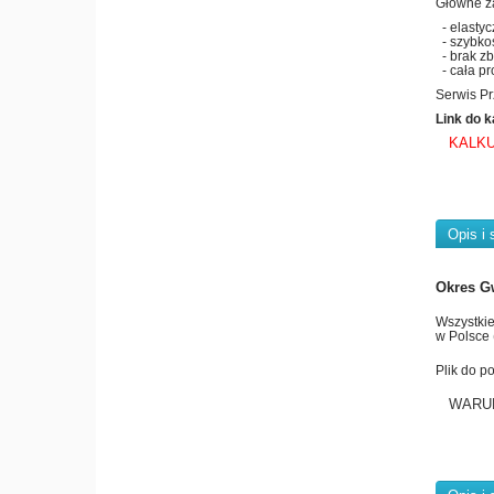
Główne za
- elastyc
- szybkoś
- brak zb
- cała pr
Serwis Pr
Link do k
KALKU
Opis i 
Okres G
Wszystkie
w Polsce 
Plik do p
WARU