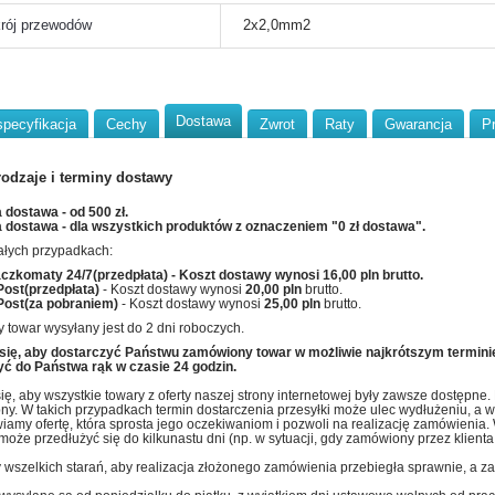
rój przewodów
2x2,0mm2
Dostawa
specyfikacja
Cechy
Zwrot
Raty
Gwarancja
P
rodzaje i terminy dostawy
dostawa - od 500 zł.
dostawa - dla wszystkich produktów z oznaczeniem "0 zł dostawa".
ałych przypadkach:
aczkomaty 24/7(przedpłata)
- Koszt dostawy wynosi
16,00 pln
brutto.
Post(przedpłata)
- Koszt dostawy wynosi
20,00 pln
brutto.
Post(za pobraniem)
- Koszt dostawy wynosi
25,00 pln
brutto.
 towar wysyłany jest do 2 dni roboczych.
się, aby dostarczyć Państwu zamówiony towar w możliwie najkrótszym termini
ć do Państwa rąk w czasie 24 godzin.
ię, aby wszystkie towary z oferty naszej strony internetowej były zawsze dostępne
ny. W takich przypadkach termin dostarczenia przesyłki może ulec wydłużeniu, a w c
iamy ofertę, która sprosta jego oczekiwaniom i pozwoli na realizację zamówienia
 może przedłużyć się do kilkunastu dni (np. w sytuacji, gdy zamówiony przez klien
wszelkich starań, aby realizacja złożonego zamówienia przebiegła sprawnie, a zaku