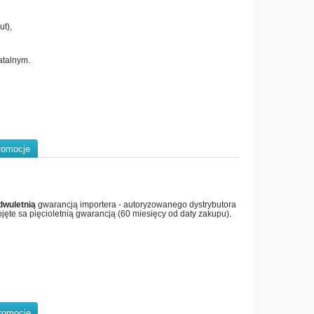
t),
atalnym.
romocje
dwuletnią
gwarancją importera - autoryzowanego dystrybutora
jęte sa pięcioletnią gwarancją (60 miesięcy od daty zakupu).
romocje