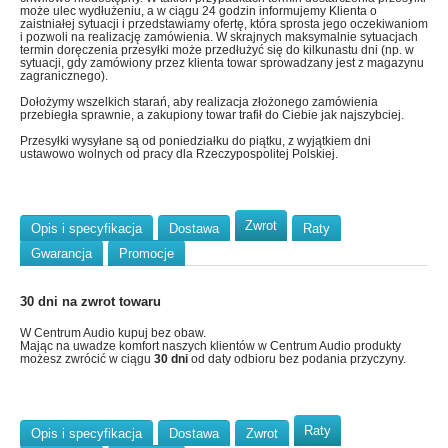
może ulec wydłużeniu, a w ciągu 24 godzin informujemy Klienta o
zaistniałej sytuacji i przedstawiamy ofertę, która sprosta jego oczekiwaniom
i pozwoli na realizację zamówienia. W skrajnych maksymalnie sytuacjach
termin doręczenia przesyłki może przedłużyć się do kilkunastu dni (np. w
sytuacji, gdy zamówiony przez klienta towar sprowadzany jest z magazynu
zagranicznego).
Dołożymy wszelkich starań, aby realizacja złożonego zamówienia
przebiegła sprawnie, a zakupiony towar trafił do Ciebie jak najszybciej.
Przesyłki wysyłane są od poniedziałku do piątku, z wyjątkiem dni
ustawowo wolnych od pracy dla Rzeczypospolitej Polskiej.
Zwrot
Opis i specyfikacja
Dostawa
Raty
Gwarancja
Promocje
30 dni na zwrot towaru
W Centrum Audio kupuj bez obaw.
Mając na uwadze komfort naszych klientów w Centrum Audio produkty
możesz zwrócić w ciągu
30 dni
od daty odbioru bez podania przyczyny.
Raty
Opis i specyfikacja
Dostawa
Zwrot