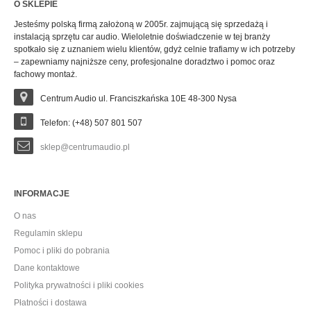
O SKLEPIE
Jesteśmy polską firmą założoną w 2005r. zajmującą się sprzedażą i
instalacją sprzętu car audio. Wieloletnie doświadczenie w tej branży
spotkało się z uznaniem wielu klientów, gdyż celnie trafiamy w ich potrzeby
– zapewniamy najniższe ceny, profesjonalne doradztwo i pomoc oraz
fachowy montaż.
Centrum Audio ul. Franciszkańska 10E 48-300 Nysa
Telefon: (+48) 507 801 507
sklep@centrumaudio.pl
INFORMACJE
O nas
Regulamin sklepu
Pomoc i pliki do pobrania
Dane kontaktowe
Polityka prywatności i pliki cookies
Płatności i dostawa