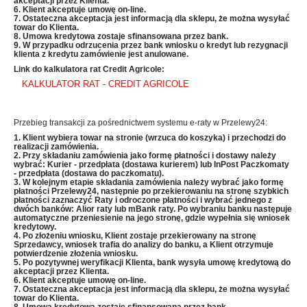
akceptacji przez Klienta.
6. Klient akceptuje umowę on-line.
7. Ostateczna akceptacja jest informacją dla sklepu, że można wysyłać
towar do Klienta.
8. Umowa kredytowa zostaje sfinansowana przez bank.
9. W przypadku odrzucenia przez bank wniosku o kredyt lub rezygnacji
klienta z kredytu zamówienie jest anulowane.
Link do kalkulatora rat Credit Agricole:
KALKULATOR RAT - CREDIT AGRICOLE
Przebieg transakcji za pośrednictwem systemu e-raty w Przelewy24:
1. Klient wybiera towar na stronie (wrzuca do koszyka) i przechodzi do
realizacji zamówienia.
2. Przy składaniu zamówienia jako formę płatności i dostawy należy
wybrać: Kurier - przedpłata (dostawa kurierem) lub InPost Paczkomaty
- przedpłata (dostawa do paczkomatu).
3. W kolejnym etapie składania zamówienia należy wybrać jako formę
płatności Przelewy24, następnie po przekierowaniu na stronę szybkich
płatności zaznaczyć Raty i odroczone płatności i wybrać jednego z
dwóch banków: Alior raty lub mBank raty
. Po wybraniu banku następuje
automatyczne przeniesienie
na jego stronę, gdzie wypełnia się wniosek
kredytowy.
4. Po złożeniu wniosku, Klient zostaje przekierowany na stronę
Sprzedawcy, wniosek trafia do analizy do banku, a Klient otrzymuje
potwierdzenie złożenia wniosku.
5. Po pozytywnej weryfikacji Klienta, bank wysyła umowę kredytową do
akceptacji przez Klienta.
6. Klient akceptuje umowę on-line.
7. Ostateczna akceptacja jest informacją dla sklepu, że można wysyłać
towar do Klienta.