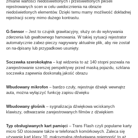
zmianie wartości niedoświetlonych i prześwietlonych pikseli
rejestrowanych scen w celu uwidocznienia na obrazie
niedoświetlonych elementów. Dzięki temu mamy możliwość dokładnej
rejestracji sceny mimo dużego kontrastu.
G-Sensor
– Jest to czujnik grawitacyjny, służy on do wykrywania
zderzenia lub gwałtownego hamowania. W takiej sytuacji rejestrator
automatycznie zabez-pieczy nagrywany aktualnie plik, aby nie został
on na-dpisany lub przypadkowo usunięty.
Soczewka szerokokątna
– kąt widzenia to aż 140 stopni pozwala na
zarejestrowanie szerszej perspektywy przed maską pojazdu, szklana
soczewka zapewnia doskonałą jakość obrazu
Wbudowany mikrofon
– bardzo czuły, rejestruje dźwięk wewnątrz
auta, można wyłączyć funkcję zapisu dźwięku
Wbudowany głośnik
– sygnalizacja dźwiękowa wciskanych
klawiszy, odtwarzanie zarejestrowanych filmów z dźwiękiem
Typ obsługiwanych kart pamięci
– Trans Flash czyli popularne karty
micro SD stosowane także w telefonach komórkowych. Zaleca się
używanie kart klasy 10, maksymalna obsługiwana pojemność to aż