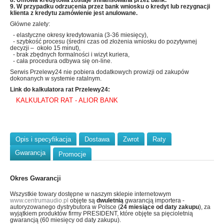
8. Umowa kredytowa zostaje sfinansowana przez bank.
9. W przypadku odrzucenia przez bank wniosku o kredyt lub rezygnacji
klienta z kredytu zamówienie jest anulowane.
Główne zalety:
- elastyczne okresy kredytowania (3-36 miesięcy),
- szybkość procesu (średni czas od złożenia wniosku do pozytywnej
decyzji – około 15 minut),
- brak zbędnych formalności i wizyt kuriera,
- cała procedura odbywa się on-line.
Serwis Przelewy24 nie pobiera dodatkowych prowizji od zakupów
dokonanych w systemie ratalnym.
Link do kalkulatora rat Przelewy24:
KALKULATOR RAT - ALIOR BANK
Opis i specyfikacja
Dostawa
Zwrot
Raty
Gwarancja
Promocje
Okres Gwarancji
Wszystkie towary dostępne w naszym sklepie internetowym
www.centrumaudio.pl
objęte są
dwuletnią
gwarancją importera -
autoryzowanego dystrybutora w Polsce (
24 miesiące od daty zakupu
), za
wyjątkiem produktów firmy PRESIDENT, które objęte sa pięcioletnią
gwarancją (60 miesięcy od daty zakupu).