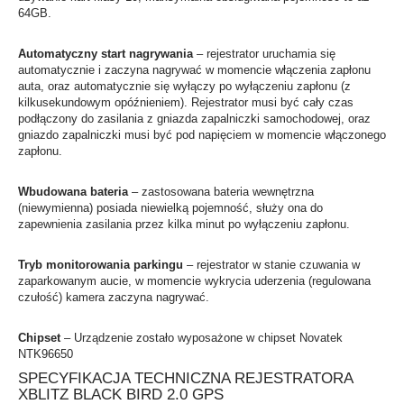
64GB.
Automatyczny start nagrywania
– rejestrator uruchamia się
automatycznie i zaczyna nagrywać w momencie włączenia zapłonu
auta, oraz automatycznie się wyłączy po wyłączeniu zapłonu (z
kilkusekundowym opóźnieniem). Rejestrator musi być cały czas
podłączony do zasilania z gniazda zapalniczki samochodowej, oraz
gniazdo zapalniczki musi być pod napięciem w momencie włączonego
zapłonu.
Wbudowana bateria
– zastosowana bateria wewnętrzna
(niewymienna) posiada niewielką pojemność, służy ona do
zapewnienia zasilania przez kilka minut po wyłączeniu zapłonu.
Tryb monitorowania parkingu
– rejestrator w stanie czuwania w
zaparkowanym aucie, w momencie wykrycia uderzenia (regulowana
czułość) kamera zaczyna nagrywać.
Chipset
– Urządzenie zostało wyposażone w chipset Novatek
NTK96650
SPECYFIKACJA TECHNICZNA REJESTRATORA
XBLITZ BLACK BIRD 2.0 GPS