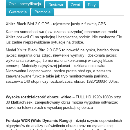
Opis i specyfikacja
Dostawa
Zwrot
Raty
Gwarancja
Promocje
Xblitz Black Bird 2.0 GPS - rejestrator jazdy z funkcją GPS.
Kamera samochodowa (tzw. czarna skrzynka) renomowanej marki
Xblitz pozwoli Ci na spokojną i bezpieczną podróż. Nie zaskoczą Cię
już żadne nieprzewidziane sytuacje na drodze.
Model Xblitz Black Bird 2.0 GPS to nowość na rynku, bardzo dobra
jakość nagrania oraz zdjęć, niewielkie wymiary i doskonała jakość
wykonania sprawiają, że nie ma ona konkurencji w swojej klasie
cenowej! Materiały najwyższej jakości – szklana soczewka.
Niezawodna i dopracowana, bardzo prosta obsługa, a zarazem
zaawansowane funkcje takie jak tryb monitorowania parkingu,
soczewka 140 stopni czy rozdzielczość obrazu 1920*1080P, 30fps.
Wysoka rozdzielczość obrazu wideo
– FULL HD 1920x1080p przy
30 klatkach/sek, zarejestrowany obraz można wygodnie odtwarzać
nawet na telewizorach o wysokiej przekątnej obrazu
Funkcja WDR (Wide Dynamic Range)
– dzięki użyciu odpowiednich
algorytmów do analizy naświetlenia obrazu oraz na dynamicznej