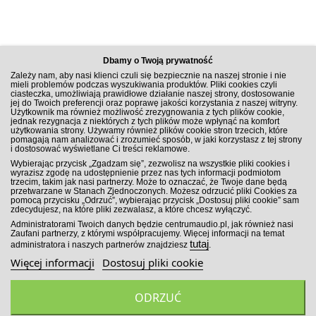
Dbamy o Twoją prywatność
Zależy nam, aby nasi klienci czuli się bezpiecznie na naszej stronie i nie
mieli problemów podczas wyszukiwania produktów. Pliki cookies czyli
ciasteczka, umożliwiają prawidłowe działanie naszej strony, dostosowanie
jej do Twoich preferencji oraz poprawę jakości korzystania z naszej witryny.
Użytkownik ma również możliwość zrezygnowania z tych plików cookie,
jednak rezygnacja z niektórych z tych plików może wpłynąć na komfort
użytkowania strony. Używamy również plików cookie stron trzecich, które
pomagają nam analizować i zrozumieć sposób, w jaki korzystasz z tej strony
i dostosować wyświetlane Ci treści reklamowe.
ZAPISZ SIĘ DO NEWSLETTERA
Wybierając przycisk „Zgadzam się”, zezwolisz na wszystkie pliki cookies i
wyrazisz zgodę na udostępnienie przez nas tych informacji podmiotom
trzecim, takim jak nasi partnerzy. Może to oznaczać, że Twoje dane będą
przetwarzane w Stanach Zjednoczonych. Możesz odrzucić pliki Cookies za
pomocą przycisku „Odrzuć”, wybierając przycisk „Dostosuj pliki cookie” sam
zdecydujesz, na które pliki zezwalasz, a które chcesz wyłączyć.
ZAPISZ SIĘ!
Administratorami Twoich danych będzie centrumaudio.pl, jak również nasi
Zaufani partnerzy, z którymi współpracujemy. Więcej informacji na temat
tutaj
administratora i naszych partnerów znajdziesz
.
Więcej informacji
Dostosuj pliki cookie
ODRZUĆ
Wszelkie prawa zastrzeżone. Sklep Car Audio CentrumAudio.pl
2026