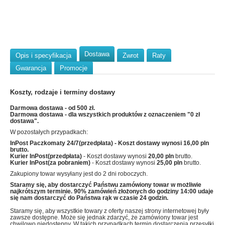
Dostawa
Opis i specyfikacja
Zwrot
Raty
Gwarancja
Promocje
Koszty, rodzaje i terminy dostawy
Darmowa dostawa - od 500 zł.
Darmowa dostawa - dla wszystkich produktów z oznaczeniem "0 zł
dostawa".
W pozostałych przypadkach:
InPost Paczkomaty 24/7(przedpłata)
- Koszt dostawy wynosi
16,00 pln
brutto.
Kurier InPost(przedpłata)
- Koszt dostawy wynosi
20,00 pln
brutto.
Kurier InPost(za pobraniem)
- Koszt dostawy wynosi
25,00 pln
brutto.
Zakupiony towar wysyłany jest do 2 dni roboczych.
Staramy się, aby dostarczyć Państwu zamówiony towar w możliwie
najkrótszym terminie. 90% zamówień złożonych do godziny 14:00 udaje
się nam dostarczyć do Państwa rąk w czasie 24 godzin.
Staramy się, aby wszystkie towary z oferty naszej strony internetowej były
zawsze dostępne. Może się jednak zdarzyć, że zamówiony towar jest
chwilowo niedostępny. W takich przypadkach termin dostarczenia przesyłki