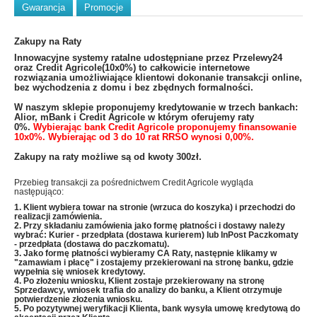
Gwarancja
Promocje
Zakupy na Raty
​Innowacyjne systemy ratalne udostępniane przez Przelewy24
oraz Credit Agricole(10x0%) to całkowicie internetowe
rozwiązania umożliwiające klientowi dokonanie transakcji online,
bez wychodzenia z domu i bez zbędnych formalności.
W naszym sklepie proponujemy kredytowanie w trzech bankach:
Alior, mBank i Credit Agricole w którym oferujemy raty
0%.
Wybierając bank Credit Agricole proponujemy finansowanie
10x0%. Wybierając od 3 do 10 rat RRSO wynosi 0,00%.
Zakupy na raty możliwe są od kwoty 300zł.
Przebieg transakcji za pośrednictwem Credit Agricole wygląda
następująco:
1. Klient wybiera towar na stronie (wrzuca do koszyka) i przechodzi do
realizacji zamówienia.
2. Przy składaniu zamówienia jako formę płatności i dostawy należy
wybrać: Kurier - przedpłata (dostawa kurierem) lub InPost Paczkomaty
- przedpłata (dostawa do paczkomatu).
3. Jako formę płatności wybieramy CA Raty, następnie klikamy w
"zamawiam i płacę" i zostajemy przekierowani na stronę banku, gdzie
wypełnia się wniosek kredytowy.
4. Po złożeniu wniosku, Klient zostaje przekierowany na stronę
Sprzedawcy, wniosek trafia do analizy do banku, a Klient otrzymuje
potwierdzenie złożenia wniosku.
5. Po pozytywnej weryfikacji Klienta, bank wysyła umowę kredytową do