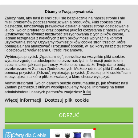
Dbamy o Twoją prywatność
Zależy nam, aby nasi klienci czuli się bezpiecznie na naszej stronie i nie
mieli problemów podczas wyszukiwania produktów. Pliki cookies czyli
ciasteczka, umożliwiają prawidłowe działanie naszej strony, dostosowanie
jej do Twoich preferencji oraz poprawę jakości korzystania z naszej witryny.
Użytkownik ma również możliwość zrezygnowania z tych plików cookie,
jednak rezygnacja z niektórych z tych plików może wpłynąć na komfort
użytkowania strony. Używamy również plików cookie stron trzecich, które
pomagają nam analizować i zrozumieć sposób, w jaki korzystasz z tej strony
i dostosować wyświetlane Ci treści reklamowe.
ZAPISZ SIĘ DO NEWSLETTERA
Wybierając przycisk „Zgadzam się”, zezwolisz na wszystkie pliki cookies i
wyrazisz zgodę na udostępnienie przez nas tych informacji podmiotom
trzecim, takim jak nasi partnerzy. Może to oznaczać, że Twoje dane będą
przetwarzane w Stanach Zjednoczonych. Możesz odrzucić pliki Cookies za
pomocą przycisku „Odrzuć”, wybierając przycisk „Dostosuj pliki cookie” sam
zdecydujesz, na które pliki zezwalasz, a które chcesz wyłączyć.
ZAPISZ SIĘ!
Administratorami Twoich danych będzie centrumaudio.pl, jak również nasi
Zaufani partnerzy, z którymi współpracujemy. Więcej informacji na temat
tutaj
administratora i naszych partnerów znajdziesz
.
Więcej informacji
Dostosuj pliki cookie
ODRZUĆ
Wszelkie prawa zastrzeżone. Sklep Car Audio CentrumAudio.pl
2026
ZGADZAM SIĘ