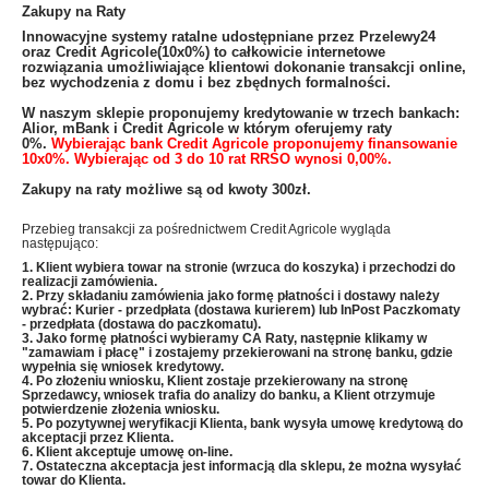
Zakupy na Raty
​Innowacyjne systemy ratalne udostępniane przez Przelewy24
oraz Credit Agricole(10x0%) to całkowicie internetowe
rozwiązania umożliwiające klientowi dokonanie transakcji online,
bez wychodzenia z domu i bez zbędnych formalności.
W naszym sklepie proponujemy kredytowanie w trzech bankach:
Alior, mBank i Credit Agricole w którym oferujemy raty
0%.
Wybierając bank Credit Agricole proponujemy finansowanie
10x0%. Wybierając od 3 do 10 rat RRSO wynosi 0,00%.
Zakupy na raty możliwe są od kwoty 300zł.
Przebieg transakcji za pośrednictwem Credit Agricole wygląda
następująco:
1. Klient wybiera towar na stronie (wrzuca do koszyka) i przechodzi do
realizacji zamówienia.
2. Przy składaniu zamówienia jako formę płatności i dostawy należy
wybrać: Kurier - przedpłata (dostawa kurierem) lub InPost Paczkomaty
- przedpłata (dostawa do paczkomatu).
3. Jako formę płatności wybieramy CA Raty, następnie klikamy w
"zamawiam i płacę" i zostajemy przekierowani na stronę banku, gdzie
wypełnia się wniosek kredytowy.
4. Po złożeniu wniosku, Klient zostaje przekierowany na stronę
Sprzedawcy, wniosek trafia do analizy do banku, a Klient otrzymuje
potwierdzenie złożenia wniosku.
5. Po pozytywnej weryfikacji Klienta, bank wysyła umowę kredytową do
akceptacji przez Klienta.
6. Klient akceptuje umowę on-line.
7. Ostateczna akceptacja jest informacją dla sklepu, że można wysyłać
towar do Klienta.