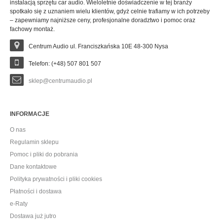
instalacją sprzętu car audio. Wieloletnie doświadczenie w tej branży
spotkało się z uznaniem wielu klientów, gdyż celnie trafiamy w ich potrzeby
– zapewniamy najniższe ceny, profesjonalne doradztwo i pomoc oraz
fachowy montaż.
Centrum Audio ul. Franciszkańska 10E 48-300 Nysa
Telefon: (+48) 507 801 507
sklep@centrumaudio.pl
INFORMACJE
O nas
Regulamin sklepu
Pomoc i pliki do pobrania
Dane kontaktowe
Polityka prywatności i pliki cookies
Płatności i dostawa
e-Raty
Dostawa już jutro