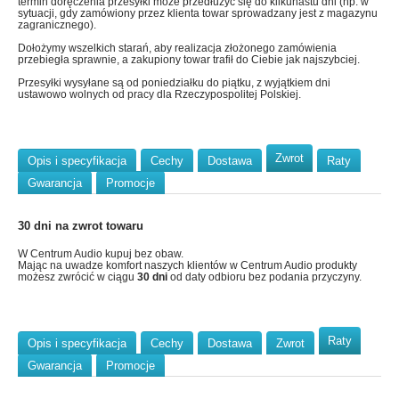
termin doręczenia przesyłki może przedłużyć się do kilkunastu dni (np. w
sytuacji, gdy zamówiony przez klienta towar sprowadzany jest z magazynu
zagranicznego).
Dołożymy wszelkich starań, aby realizacja złożonego zamówienia
przebiegła sprawnie, a zakupiony towar trafił do Ciebie jak najszybciej.
Przesyłki wysyłane są od poniedziałku do piątku, z wyjątkiem dni
ustawowo wolnych od pracy dla Rzeczypospolitej Polskiej.
Zwrot
Opis i specyfikacja
Cechy
Dostawa
Raty
Gwarancja
Promocje
30 dni na zwrot towaru
W Centrum Audio kupuj bez obaw.
Mając na uwadze komfort naszych klientów w Centrum Audio produkty
możesz zwrócić w ciągu
30 dni
od daty odbioru bez podania przyczyny.
Raty
Opis i specyfikacja
Cechy
Dostawa
Zwrot
Gwarancja
Promocje