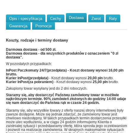
Dostawa
Opis i specyfikacja
Cechy
Zwrot
Raty
Gwarancja
Promocje
Koszty, rodzaje i terminy dostawy
Darmowa dostawa - od 500 zł.
Darmowa dostawa - dla wszystkich produktów z oznaczeniem "0 zł
dostawa".
W pozostałych przypadkach:
InPost Paczkomaty 24/7(przedpłata)
- Koszt dostawy wynosi
16,00 pln
brutto.
Kurier InPost(przedpłata)
- Koszt dostawy wynosi
20,00 pln
brutto.
Kurier InPost(za pobraniem)
- Koszt dostawy wynosi
25,00 pln
brutto.
Zakupiony towar wysyłany jest do 2 dni roboczych.
Staramy się, aby dostarczyć Państwu zamówiony towar w możliwie
najkrótszym terminie. 90% zamówień złożonych do godziny 14:00 udaje
się nam dostarczyć do Państwa rąk w czasie 24 godzin.
Staramy się, aby wszystkie towary z oferty naszej strony internetowej były
zawsze dostępne. Może się jednak zdarzyć, że zamówiony towar jest
chwilowo niedostępny. W takich przypadkach termin dostarczenia przesyłki
może ulec wydłużeniu, a w ciągu 24 godzin informujemy Klienta o
zaistniałej sytuacji i przedstawiamy ofertę, która sprosta jego oczekiwaniom
i pozwoli na realizację zamówienia. W skrajnych maksymalnie sytuacjach