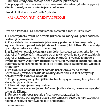
8. Umowa kredytowa zostaje sfinansowana przez bank.
9. W przypadku odrzucenia przez bank wniosku o kredyt lub rezygnacji
klienta z kredytu zamówienie jest anulowane.
Link do kalkulatora rat Credit Agricole:
KALKULATOR RAT - CREDIT AGRICOLE
Przebieg transakcji za pośrednictwem systemu e-raty w Przelewy24:
1. Klient wybiera towar na stronie (wrzuca do koszyka) i przechodzi do
realizacji zamówienia.
2. Przy składaniu zamówienia jako formę płatności i dostawy należy
wybrać: Kurier - przedpłata (dostawa kurierem) lub InPost Paczkomaty
- przedpłata (dostawa do paczkomatu).
3. W kolejnym etapie składania zamówienia należy wybrać jako formę
płatności Przelewy24, następnie po przekierowaniu na stronę szybkich
płatności zaznaczyć Raty i odroczone płatności i wybrać jednego z
dwóch banków: Alior raty lub mBank raty
. Po wybraniu banku następuje
automatyczne przeniesienie
na jego stronę, gdzie wypełnia się wniosek
kredytowy.
4. Po złożeniu wniosku, Klient zostaje przekierowany na stronę
Sprzedawcy, wniosek trafia do analizy do banku, a Klient otrzymuje
potwierdzenie złożenia wniosku.
5. Po pozytywnej weryfikacji Klienta, bank wysyła umowę kredytową do
akceptacji przez Klienta.
6. Klient akceptuje umowę on-line.
7. Ostateczna akceptacja jest informacją dla sklepu, że można wysyłać
towar do Klienta.
8. Umowa kredytowa zostaje sfinansowana przez bank.
9. W przypadku odrzucenia przez bank wniosku o kredyt lub rezygnacji
klienta z kredytu zamówienie jest anulowane.