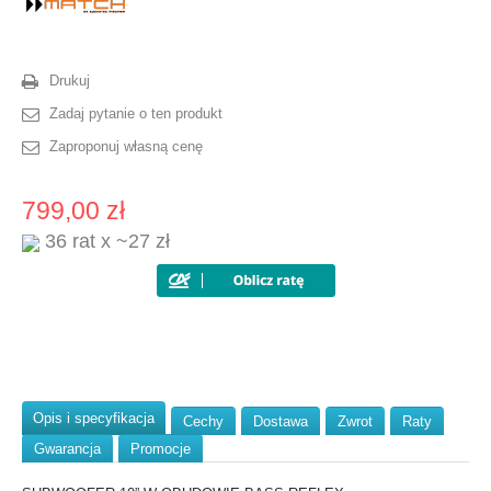
Drukuj
Zadaj pytanie o ten produkt
Zaproponuj własną cenę
799,00 zł
36 rat x ~27 zł
Opis i specyfikacja
Cechy
Dostawa
Zwrot
Raty
Gwarancja
Promocje