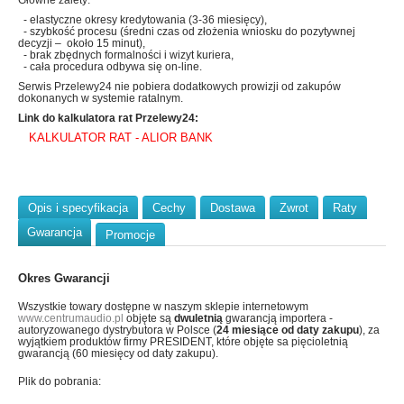
Główne zalety:
- elastyczne okresy kredytowania (3-36 miesięcy),
- szybkość procesu (średni czas od złożenia wniosku do pozytywnej
decyzji – około 15 minut),
- brak zbędnych formalności i wizyt kuriera,
- cała procedura odbywa się on-line.
Serwis Przelewy24 nie pobiera dodatkowych prowizji od zakupów
dokonanych w systemie ratalnym.
Link do kalkulatora rat Przelewy24:
KALKULATOR RAT - ALIOR BANK
Opis i specyfikacja
Cechy
Dostawa
Zwrot
Raty
Gwarancja
Promocje
Okres Gwarancji
Wszystkie towary dostępne w naszym sklepie internetowym
www.centrumaudio.pl
objęte są
dwuletnią
gwarancją importera -
autoryzowanego dystrybutora w Polsce (
24 miesiące od daty zakupu
), za
wyjątkiem produktów firmy PRESIDENT, które objęte sa pięcioletnią
gwarancją (60 miesięcy od daty zakupu).
Plik do pobrania: