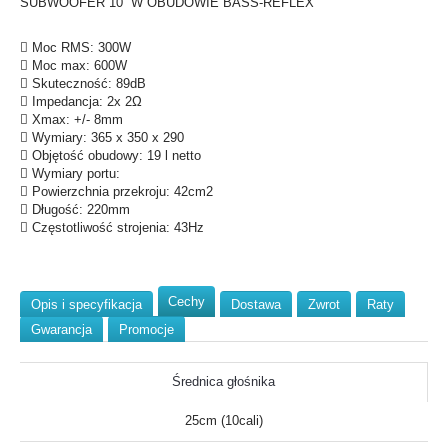
SUBWOOFER 10” W OBUDOWIE BASS-REFLEX
 Moc RMS: 300W
 Moc max: 600W
 Skuteczność: 89dB
 Impedancja: 2x 2Ω
 Xmax: +/- 8mm
 Wymiary: 365 x 350 x 290
 Objętość obudowy: 19 l netto
 Wymiary portu:
 Powierzchnia przekroju: 42cm2
 Długość: 220mm
 Częstotliwość strojenia: 43Hz
Cechy
Opis i specyfikacja
Dostawa
Zwrot
Raty
Gwarancja
Promocje
Średnica głośnika
25cm (10cali)