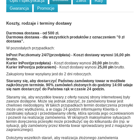
Opis i specyfikacja
Zwrot
Raty
Gwarancja
Promocje
Koszty, rodzaje i terminy dostawy
Darmowa dostawa - od 500 zł.
Darmowa dostawa - dla wszystkich produktów z oznaczeniem "0 zł
dostawa".
W pozostałych przypadkach:
InPost Paczkomaty 24/7(przedpłata)
- Koszt dostawy wynosi
16,00 pln
brutto.
Kurier InPost(przedpłata)
- Koszt dostawy wynosi
20,00 pln
brutto.
Kurier InPost(za pobraniem)
- Koszt dostawy wynosi
25,00 pln
brutto.
Zakupiony towar wysyłany jest do 2 dni roboczych.
Staramy się, aby dostarczyć Państwu zamówiony towar w możliwie
najkrótszym terminie. 90% zamówień złożonych do godziny 14:00 udaje
się nam dostarczyć do Państwa rąk w czasie 24 godzin.
Staramy się, aby wszystkie towary z oferty naszej strony internetowej były
zawsze dostępne. Może się jednak zdarzyć, że zamówiony towar jest
chwilowo niedostępny. W takich przypadkach termin dostarczenia przesyłki
może ulec wydłużeniu, a w ciągu 24 godzin informujemy Klienta o
zaistniałej sytuacji i przedstawiamy ofertę, która sprosta jego oczekiwaniom
i pozwoli na realizację zamówienia. W skrajnych maksymalnie sytuacjach
termin doręczenia przesyłki może przedłużyć się do kilkunastu dni (np. w
sytuacji, gdy zamówiony przez klienta towar sprowadzany jest z magazynu
zagranicznego).
Dołożymy wszelkich starań, aby realizacja złożonego zamówienia