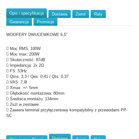
Opis i specyfikacja
Dostawa
Zwrot
Raty
Gwarancja
Promocje
WOOFERY DWUCEWKOWE 6,5”
 Moc RMS: 100W
 Moc max: 200W
 Skuteczność: 87dB
 Impedancja: 2x 2Ω
 FS: 53Hz
 Qms: 3,3 / Qes: 0,41 / Qts: 0,37
 VAS: 7,9l
 Xmax: +/- 5mm
 Głębokość montażowa: 80mm
 Średnica montażu: 134mm
 2szt w zestawie
 Zawiera terminal przyłączeniowy kompatybilny z przewodami PP-
SC
Dostawa