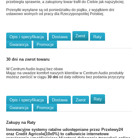
przebiegła sprawnie, a zakupiony towar trafił do Ciebie jak najszybciej.
Przesyłki wysyłane są od poniedziałku do piątku, z wyjątkiem dni
ustawowo wolnych od pracy dla Rzeczypospolitej Polskiej.
Zwrot
Opis i specyfikacja
Dostawa
Raty
Gwarancja
Promocje
30 dni na zwrot towaru
W Centrum Audio kupuj bez obaw.
Mając na uwadze komfort naszych klientów w Centrum Audio produkty
możesz zwrócić w ciągu
30 dni
od daty odbioru bez podania przyczyny.
Raty
Opis i specyfikacja
Dostawa
Zwrot
Gwarancja
Promocje
Zakupy na Raty
​Innowacyjne systemy ratalne udostępniane przez Przelewy24
oraz Credit Agricole(10x0%) to całkowicie internetowe