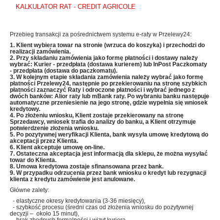
KALKULATOR RAT - CREDIT AGRICOLE
Przebieg transakcji za pośrednictwem systemu e-raty w Przelewy24:
1. Klient wybiera towar na stronie (wrzuca do koszyka) i przechodzi do
realizacji zamówienia.
2. Przy składaniu zamówienia jako formę płatności i dostawy należy
wybrać: Kurier - przedpłata (dostawa kurierem) lub InPost Paczkomaty
- przedpłata (dostawa do paczkomatu).
3. W kolejnym etapie składania zamówienia należy wybrać jako formę
płatności Przelewy24, następnie po przekierowaniu na stronę szybkich
płatności zaznaczyć Raty i odroczone płatności i wybrać jednego z
dwóch banków: Alior raty lub mBank raty
. Po wybraniu banku następuje
automatyczne przeniesienie
na jego stronę, gdzie wypełnia się wniosek
kredytowy.
4. Po złożeniu wniosku, Klient zostaje przekierowany na stronę
Sprzedawcy, wniosek trafia do analizy do banku, a Klient otrzymuje
potwierdzenie złożenia wniosku.
5. Po pozytywnej weryfikacji Klienta, bank wysyła umowę kredytową do
akceptacji przez Klienta.
6. Klient akceptuje umowę on-line.
7. Ostateczna akceptacja jest informacją dla sklepu, że można wysyłać
towar do Klienta.
8. Umowa kredytowa zostaje sfinansowana przez bank.
9. W przypadku odrzucenia przez bank wniosku o kredyt lub rezygnacji
klienta z kredytu zamówienie jest anulowane.
Główne zalety:
- elastyczne okresy kredytowania (3-36 miesięcy),
- szybkość procesu (średni czas od złożenia wniosku do pozytywnej
decyzji – około 15 minut),