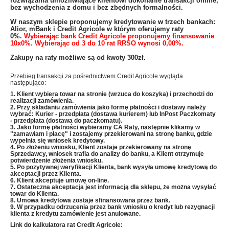
rozwiązania umożliwiające klientowi dokonanie transakcji online,
bez wychodzenia z domu i bez zbędnych formalności.
W naszym sklepie proponujemy kredytowanie w trzech bankach:
Alior, mBank i Credit Agricole w którym oferujemy raty
0%.
Wybierając bank Credit Agricole proponujemy finansowanie
10x0%. Wybierając od 3 do 10 rat RRSO wynosi 0,00%.
Zakupy na raty możliwe są od kwoty 300zł.
Przebieg transakcji za pośrednictwem Credit Agricole wygląda
następująco:
1. Klient wybiera towar na stronie (wrzuca do koszyka) i przechodzi do
realizacji zamówienia.
2. Przy składaniu zamówienia jako formę płatności i dostawy należy
wybrać: Kurier - przedpłata (dostawa kurierem) lub InPost Paczkomaty
- przedpłata (dostawa do paczkomatu).
3. Jako formę płatności wybieramy CA Raty, następnie klikamy w
"zamawiam i płacę" i zostajemy przekierowani na stronę banku, gdzie
wypełnia się wniosek kredytowy.
4. Po złożeniu wniosku, Klient zostaje przekierowany na stronę
Sprzedawcy, wniosek trafia do analizy do banku, a Klient otrzymuje
potwierdzenie złożenia wniosku.
5. Po pozytywnej weryfikacji Klienta, bank wysyła umowę kredytową do
akceptacji przez Klienta.
6. Klient akceptuje umowę on-line.
7. Ostateczna akceptacja jest informacją dla sklepu, że można wysyłać
towar do Klienta.
8. Umowa kredytowa zostaje sfinansowana przez bank.
9. W przypadku odrzucenia przez bank wniosku o kredyt lub rezygnacji
klienta z kredytu zamówienie jest anulowane.
Link do kalkulatora rat Credit Agricole: