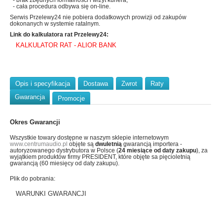
- brak zbędnych formalności i wizyt kuriera,
- cała procedura odbywa się on-line.
Serwis Przelewy24 nie pobiera dodatkowych prowizji od zakupów
dokonanych w systemie ratalnym.
Link do kalkulatora rat Przelewy24:
KALKULATOR RAT - ALIOR BANK
Opis i specyfikacja
Dostawa
Zwrot
Raty
Gwarancja
Promocje
Okres Gwarancji
Wszystkie towary dostępne w naszym sklepie internetowym
www.centrumaudio.pl
objęte są
dwuletnią
gwarancją importera -
autoryzowanego dystrybutora w Polsce (
24 miesiące od daty zakupu
), za
wyjątkiem produktów firmy PRESIDENT, które objęte sa pięcioletnią
gwarancją (60 miesięcy od daty zakupu).
Plik do pobrania:
WARUNKI GWARANCJI