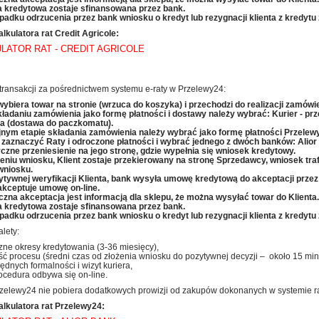
 kredytowa zostaje sfinansowana przez bank.
padku odrzucenia przez bank wniosku o kredyt lub rezygnacji klienta z kredytu
alkulatora rat Credit Agricole:
LATOR RAT - CREDIT AGRICOLE
transakcji za pośrednictwem systemu e-raty w Przelewy24:
 wybiera towar na stronie (wrzuca do koszyka) i przechodzi do realizacji zamówie
kładaniu zamówienia jako formę płatności i dostawy należy wybrać: Kurier - pr
ta (dostawa do paczkomatu).
jnym etapie składania zamówienia należy wybrać jako formę płatności Przelew
 zaznaczyć Raty i odroczone płatności i wybrać jednego z dwóch banków: Alior
czne przeniesienie
na jego stronę, gdzie wypełnia się wniosek kredytowy.
żeniu wniosku, Klient zostaje przekierowany na stronę Sprzedawcy, wniosek traf
wniosku.
ytywnej weryfikacji Klienta, bank wysyła umowę kredytową do akceptacji przez 
 akceptuje umowę on-line.
czna akceptacja jest informacją dla sklepu, że można wysyłać towar do Klienta.
 kredytowa zostaje sfinansowana przez bank.
padku odrzucenia przez bank wniosku o kredyt lub rezygnacji klienta z kredytu
lety:
zne okresy kredytowania (3-36 miesięcy),
ć procesu (średni czas od złożenia wniosku do pozytywnej decyzji – około 15 minu
ędnych formalności i wizyt kuriera,
ocedura odbywa się on-line.
zelewy24 nie pobiera dodatkowych prowizji od zakupów dokonanych w systemie r
alkulatora rat Przelewy24: