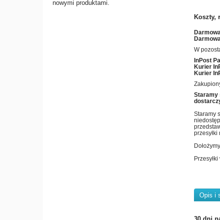
nowymi produktami.
Koszty, 
Darmowa 
Darmowa 
W pozost
InPost P
Kurier In
Kurier In
Zakupiony
Staramy 
dostarczy
Staramy s
niedostęp
przedstaw
przesyłki
Dołożymy 
Przesyłki
Opis i 
30 dni n