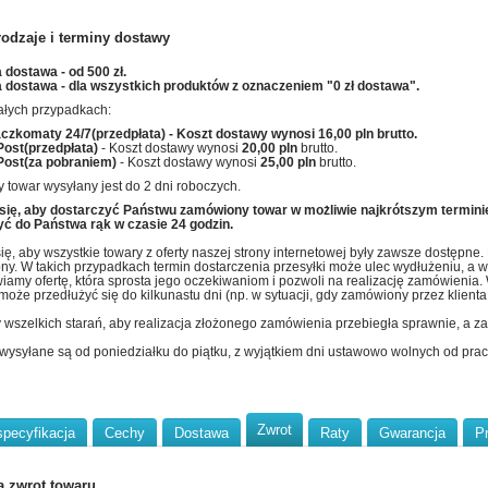
rodzaje i terminy dostawy
dostawa - od 500 zł.
dostawa - dla wszystkich produktów z oznaczeniem "0 zł dostawa".
ałych przypadkach:
aczkomaty 24/7(przedpłata)
- Koszt dostawy wynosi
16,00 pln
brutto.
Post(przedpłata)
- Koszt dostawy wynosi
20,00 pln
brutto.
Post(za pobraniem)
- Koszt dostawy wynosi
25,00 pln
brutto.
 towar wysyłany jest do 2 dni roboczych.
się, aby dostarczyć Państwu zamówiony towar w możliwie najkrótszym termini
ć do Państwa rąk w czasie 24 godzin.
ię, aby wszystkie towary z oferty naszej strony internetowej były zawsze dostępne
ny. W takich przypadkach termin dostarczenia przesyłki może ulec wydłużeniu, a w c
iamy ofertę, która sprosta jego oczekiwaniom i pozwoli na realizację zamówienia
 może przedłużyć się do kilkunastu dni (np. w sytuacji, gdy zamówiony przez klien
wszelkich starań, aby realizacja złożonego zamówienia przebiegła sprawnie, a zaku
 wysyłane są od poniedziałku do piątku, z wyjątkiem dni ustawowo wolnych od pracy
Zwrot
specyfikacja
Cechy
Dostawa
Raty
Gwarancja
P
a zwrot towaru