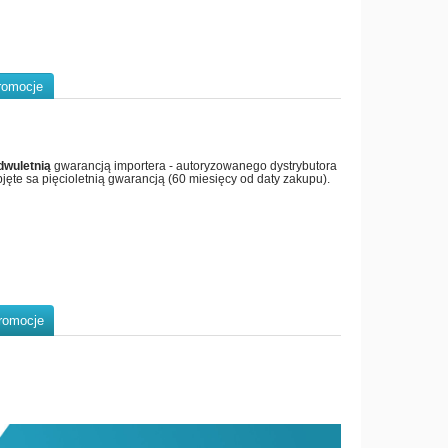
romocje
dwuletnią
gwarancją importera - autoryzowanego dystrybutora
jęte sa pięcioletnią gwarancją (60 miesięcy od daty zakupu).
romocje