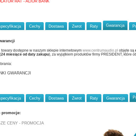
LATOR RAT - ALIOR BANK
Gwarancja
specyfikacja
Cechy
Dostawa
Zwrot
Raty
P
warancji
 towary dostępne w naszym sklepie internetowym
www.centrumaudio.pl
objęte są
(
24 miesiące od daty zakupu
), za wyjątkiem produktów firmy PRESIDENT, które ob
obrania:
NKI GWARANCJI
P
specyfikacja
Cechy
Dostawa
Zwrot
Raty
Gwarancja
e promocje:
SZE CENY - PROMOCJA