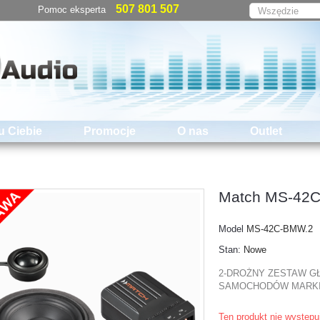
507 801 507
Pomoc eksperta
u Ciebie
Promocje
O nas
Outlet
Match MS-42
Model
MS-42C-BMW.2
Stan:
Nowe
2-DROŻNY ZESTAW G
SAMOCHODÓW MARKI
Ten produkt nie występu