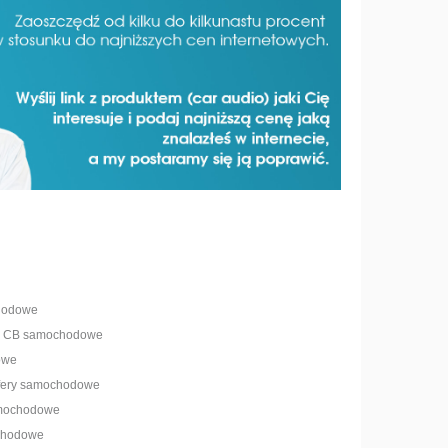
hodowe
ny CB samochodowe
owe
ofery samochodowe
amochodowe
chodowe