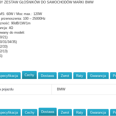
NY ZESTAW GŁOŚNIKÓW DO SAMOCHODÓW MARKI BMW
MS: 60W / Moc max.: 120W
przenoszenia: 100 – 25000Hz
czność: 90dB/1W/1m
ncja: 4Ω
wany do modeli:
0/21)
0/31/34/35)
2/33)
2/13)
5)
Cechy
specyfikacja
Dostawa
Zwrot
Raty
Gwarancja
P
 pojazdu
BMW
Dostawa
specyfikacja
Cechy
Zwrot
Raty
Gwarancja
P