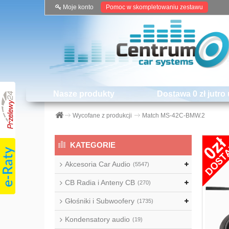
Moje konto
Pomoc w skompletowaniu zestawu
Nasze produkty
Dostawa 0 zł jutro 
Wycofane z produkcji
Match MS-42C-BMW.2
KATEGORIE
Akcesoria Car Audio
(5547)
CB Radia i Anteny CB
(270)
Głośniki i Subwoofery
(1735)
Kondensatory audio
(19)