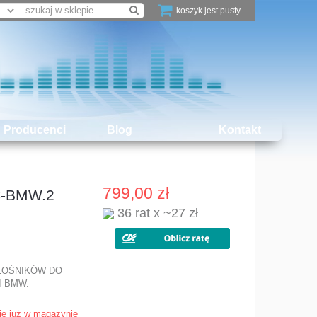
koszyk jest pusty
Producenci
Blog
Kontakt
799,00 zł
C-BMW.2
36 rat x ~27 zł
ŁOŚNIKÓW DO
 BMW.
je już w magazynie