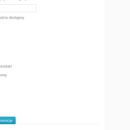
dzie dostępny
produkt
cenę
romocje