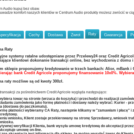
m Audio kupuj bez obaw.
uwadze komfort naszych klientów w Centrum Audio produkty możesz zwrócić w ci
Raty
specyfikacja
Cechy
Dostawa
Zwrot
Gwarancja
P
na Raty
yjne systemy ratalne udostępniane przez Przelewy24 oraz Credit Agricol
ające klientowi dokonanie transakcji online, bez wychodzenia z domu 
 sklepie proponujemy kredytowanie w trzech bankach: Alior, mBank i C
ierając bank Credit Agricole proponujemy finansowanie 10x0%. Wybiera
a raty możliwe są od kwoty 300zł.
transakcji za pośrednictwem Credit Agricole wygląda następująco:
 wybiera towar na stronie (wrzuca do koszyka) i przechodzi do realizacji zamówie
kładaniu zamówienia jako formę płatności i dostawy należy wybrać: Kurier - pr
ta (dostawa do paczkomatu).
ormę płatności wybieramy CA Raty, następnie klikamy w "zamawiam i płacę" i z
kredytowy.
żeniu wniosku, Klient zostaje przekierowany na stronę Sprzedawcy, wniosek traf
wniosku.
ytywnej weryfikacji Klienta, bank wysyła umowę kredytową do akceptacji przez 
 akceptuje umowę on-line.
czna akceptacja jest informacją dla sklepu, że można wysyłać towar do Klienta.