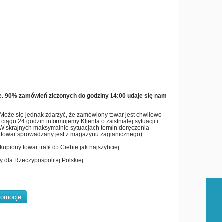
e. 90% zamówień złożonych do godziny 14:00 udaje się nam
. Może się jednak zdarzyć, że zamówiony towar jest chwilowo
iągu 24 godzin informujemy Klienta o zaistniałej sytuacji i
. W skrajnych maksymalnie sytuacjach termin doręczenia
ta towar sprowadzany jest z magazynu zagranicznego).
piony towar trafił do Ciebie jak najszybciej.
 dla Rzeczypospolitej Polskiej.
romocje