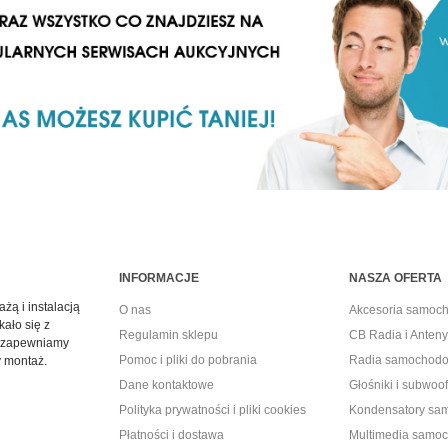
INFORMACJE
NASZA OFERTA
żą i instalacją
O nas
Akcesoria samoc
kało się z
Regulamin sklepu
CB Radia i Ante
 – zapewniamy
Pomoc i pliki do pobrania
Radia samochod
y montaż.
Dane kontaktowe
Głośniki i subwo
Polityka prywatności i pliki cookies
Kondensatory s
Płatności i dostawa
Multimedia samo