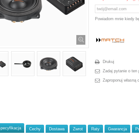
Powiadom mnie kiedy bę
Drukuj
Zadaj pytanie o ten 
Zaproponuj własną 
specyfikacja
Cechy
Dostawa
Zwrot
Raty
Gwarancja
P