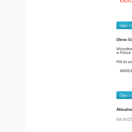
KALKU
Opis i 
Okres G
Wszystkie
w Polsce 
Plik do p
WARU
Opis i 
Aktualn
NAJNIŻ