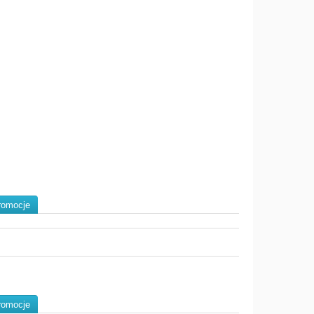
romocje
romocje