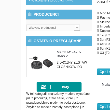
Wycofane z produkcji
(2939)
2-DROŻ
 Moc R
PRODUCENCI
 Pasmo 
 Skute
 Impeda
Wszyscy producenci
 Dopaso
 1er (F2
 3er (F3
OSTATNIO PRZEGLĄDANE
 4er (F3
 6er (F1
Match MS-42C-
 X3 (F2
BMW.2
2-DROŻNY ZESTAW
GŁOŚNIKÓW DO...
Opis i 
Marka
W tej kategorii znajdziemy modele wycofane
już z produkcji, stare serie, które już
prawdopodobnie nigdy nie będą dostępne.
Opis i 
Zwykle te modele zostały zastąpione już