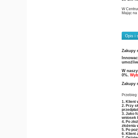
W Centru
Mając na 
Opis i 
Zakupy 
​Innowac
umożliwi
W naszym
0%.
Wyb
Zakupy n
Przebieg 
1. Klient
2. Przy s
przedpła
3. Jako f
wniosek 
4. Po zło
złożenia 
5. Po poz
6. Klient
7. Ostate