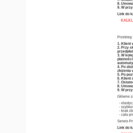
8. Umowa
9. W przy
Link do k
KALKU
Przebieg 
1. Klient
2. Przy s
przedpła
3. W kole
płatności
automaty
4. Po zło
złożenia 
5. Po poz
6. Klient
7. Ostate
8. Umowa
9. W przy
Główne za
- elastyc
- szybkoś
- brak zb
- cała pr
Serwis Pr
Link do k