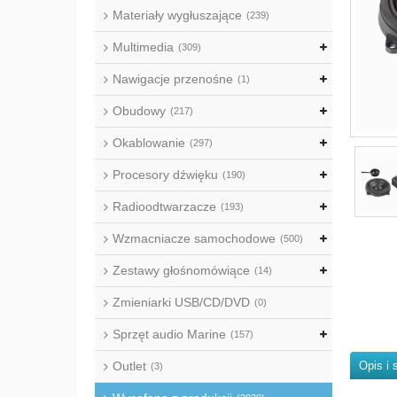
Materiały wygłuszające
(239)
Multimedia
(309)
Nawigacje przenośne
(1)
Obudowy
(217)
Okablowanie
(297)
Procesory dźwięku
(190)
Radioodtwarzacze
(193)
Wzmacniacze samochodowe
(500)
Zestawy głośnomówiące
(14)
Zmieniarki USB/CD/DVD
(0)
Sprzęt audio Marine
(157)
Outlet
Opis i 
(3)