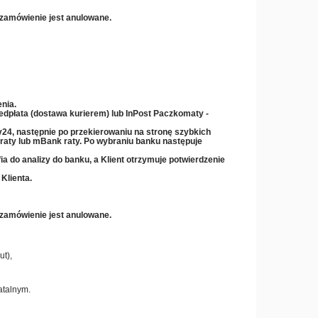
 zamówienie jest anulowane.
nia.
zedpłata (dostawa kurierem) lub InPost Paczkomaty -
y24, następnie po przekierowaniu na stronę szybkich
 raty lub mBank raty
. Po wybraniu banku następuje
ia do analizy do banku, a Klient otrzymuje potwierdzenie
Klienta.
 zamówienie jest anulowane.
t),
atalnym.