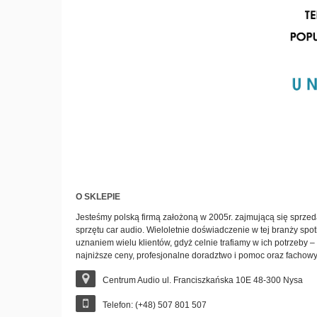
O SKLEPIE
Jesteśmy polską firmą założoną w 2005r. zajmującą się sprzeda
sprzętu car audio. Wieloletnie doświadczenie w tej branży spot
uznaniem wielu klientów, gdyż celnie trafiamy w ich potrzeby
najniższe ceny, profesjonalne doradztwo i pomoc oraz fachow
Centrum Audio ul. Franciszkańska 10E 48-300 Nysa
Telefon: (+48) 507 801 507