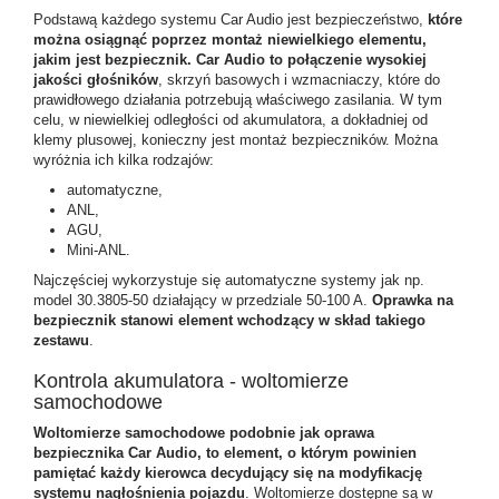
Podstawą każdego systemu Car Audio jest bezpieczeństwo,
które
można osiągnąć poprzez montaż niewielkiego elementu,
jakim jest bezpiecznik. Car Audio to połączenie wysokiej
jakości głośników
, skrzyń basowych i wzmacniaczy, które do
prawidłowego działania potrzebują właściwego zasilania. W tym
celu, w niewielkiej odległości od akumulatora, a dokładniej od
klemy plusowej, konieczny jest montaż bezpieczników. Można
wyróżnia ich kilka rodzajów:
automatyczne,
ANL,
AGU,
Mini-ANL.
Najczęściej wykorzystuje się automatyczne systemy jak np.
model 30.3805-50 działający w przedziale 50-100 A.
Oprawka na
bezpiecznik stanowi element wchodzący w skład takiego
zestawu
.
Kontrola akumulatora - woltomierze
samochodowe
Woltomierze samochodowe podobnie jak oprawa
bezpiecznika Car Audio, to element, o którym powinien
pamiętać każdy kierowca decydujący się na modyfikację
systemu nagłośnienia pojazdu
. Woltomierze dostępne są w