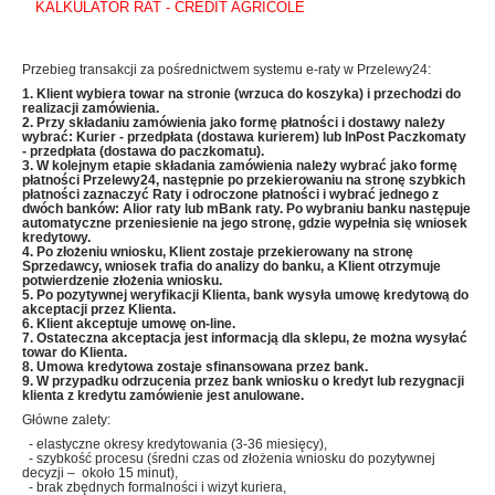
KALKULATOR RAT - CREDIT AGRICOLE
Przebieg transakcji za pośrednictwem systemu e-raty w Przelewy24:
1. Klient wybiera towar na stronie (wrzuca do koszyka) i przechodzi do
realizacji zamówienia.
2. Przy składaniu zamówienia jako formę płatności i dostawy należy
wybrać: Kurier - przedpłata (dostawa kurierem) lub InPost Paczkomaty
- przedpłata (dostawa do paczkomatu).
3. W kolejnym etapie składania zamówienia należy wybrać jako formę
płatności Przelewy24, następnie po przekierowaniu na stronę szybkich
płatności zaznaczyć Raty i odroczone płatności i wybrać jednego z
dwóch banków: Alior raty lub mBank raty
. Po wybraniu banku następuje
automatyczne przeniesienie
na jego stronę, gdzie wypełnia się wniosek
kredytowy.
4. Po złożeniu wniosku, Klient zostaje przekierowany na stronę
Sprzedawcy, wniosek trafia do analizy do banku, a Klient otrzymuje
potwierdzenie złożenia wniosku.
5. Po pozytywnej weryfikacji Klienta, bank wysyła umowę kredytową do
akceptacji przez Klienta.
6. Klient akceptuje umowę on-line.
7. Ostateczna akceptacja jest informacją dla sklepu, że można wysyłać
towar do Klienta.
8. Umowa kredytowa zostaje sfinansowana przez bank.
9. W przypadku odrzucenia przez bank wniosku o kredyt lub rezygnacji
klienta z kredytu zamówienie jest anulowane.
Główne zalety:
- elastyczne okresy kredytowania (3-36 miesięcy),
- szybkość procesu (średni czas od złożenia wniosku do pozytywnej
decyzji – około 15 minut),
- brak zbędnych formalności i wizyt kuriera,