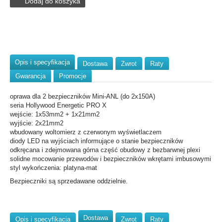
Dodaj do koszyka
Opis i specyfikacja
Dostawa
Zwrot
Raty
Gwarancja
Promocje
oprawa dla 2 bezpieczników Mini-ANL (do 2x150A)
seria Hollywood Energetic PRO X
wejście: 1x53mm2 + 1x21mm2
wyjście: 2x21mm2
wbudowany woltomierz z czerwonym wyświetlaczem
diody LED na wyjściach informujące o stanie bezpieczników
odkręcana i zdejmowana górna część obudowy z bezbarwnej plexi
solidne mocowanie przewodów i bezpieczników wkrętami imbusowymi
styl wykończenia: platyna-mat
Bezpieczniki są sprzedawane oddzielnie.
Dostawa
Opis i specyfikacja
Zwrot
Raty