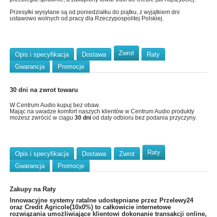
Przesyłki wysyłane są od poniedziałku do piątku, z wyjątkiem dni
ustawowo wolnych od pracy dla Rzeczypospolitej Polskiej.
Zwrot
Opis i specyfikacja
Dostawa
Raty
Gwarancja
Promocje
30 dni na zwrot towaru
W Centrum Audio kupuj bez obaw.
Mając na uwadze komfort naszych klientów w Centrum Audio produkty
możesz zwrócić w ciągu
30 dni
od daty odbioru bez podania przyczyny.
Raty
Opis i specyfikacja
Dostawa
Zwrot
Gwarancja
Promocje
Zakupy na Raty
​Innowacyjne systemy ratalne udostępniane przez Przelewy24
oraz Credit Agricole(10x0%) to całkowicie internetowe
rozwiązania umożliwiające klientowi dokonanie transakcji online,