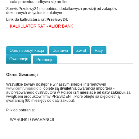
- cała procedura odbywa się on-line.
Serwis Przelewy24 nie pobiera dodatkowych prowizji od zakupów
dokonanych w systemie ratalnym.
Link do kalkulatora rat Przelewy24:
KALKULATOR RAT - ALIOR BANK
Opis i specyfikacja
Dostawa
Zwrot
Raty
Gwarancja
Promocje
Okres Gwarancji
Wszystkie towary dostępne w naszym sklepie internetowym
www.centrumaudio.pl
objęte są
dwuletnią
gwarancją importera -
autoryzowanego dystrybutora w Polsce (
24 miesiące od daty zakupu
), za
wyjątkiem produktów firmy PRESIDENT, które objęte sa pięcioletnią
gwarancją (60 miesięcy od daty zakupu).
Plik do pobrania:
WARUNKI GWARANCJI