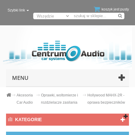
koszyk jest pusty
Szybki link
MENU
Akcesoria
Oprawki, woltomierze i
Hollywood MAHX-2R -
Car Audio
rozdzielacze zasilania
oprawa bezpieczników
KATEGORIE