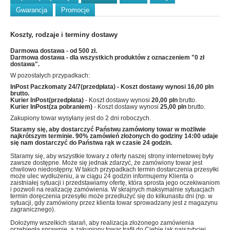
Gwarancja
Promocje
Koszty, rodzaje i terminy dostawy
Darmowa dostawa - od 500 zł.
Darmowa dostawa - dla wszystkich produktów z oznaczeniem "0 zł
dostawa".
W pozostałych przypadkach:
InPost Paczkomaty 24/7(przedpłata)
- Koszt dostawy wynosi
16,00 pln
brutto.
Kurier InPost(przedpłata)
- Koszt dostawy wynosi
20,00 pln
brutto.
Kurier InPost(za pobraniem)
- Koszt dostawy wynosi
25,00 pln
brutto.
Zakupiony towar wysyłany jest do 2 dni roboczych.
Staramy się, aby dostarczyć Państwu zamówiony towar w możliwie
najkrótszym terminie. 90% zamówień złożonych do godziny 14:00 udaje
się nam dostarczyć do Państwa rąk w czasie 24 godzin.
Staramy się, aby wszystkie towary z oferty naszej strony internetowej były
zawsze dostępne. Może się jednak zdarzyć, że zamówiony towar jest
chwilowo niedostępny. W takich przypadkach termin dostarczenia przesyłki
może ulec wydłużeniu, a w ciągu 24 godzin informujemy Klienta o
zaistniałej sytuacji i przedstawiamy ofertę, która sprosta jego oczekiwaniom
i pozwoli na realizację zamówienia. W skrajnych maksymalnie sytuacjach
termin doręczenia przesyłki może przedłużyć się do kilkunastu dni (np. w
sytuacji, gdy zamówiony przez klienta towar sprowadzany jest z magazynu
zagranicznego).
Dołożymy wszelkich starań, aby realizacja złożonego zamówienia
przebiegła sprawnie, a zakupiony towar trafił do Ciebie jak najszybciej.