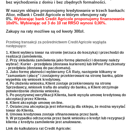
bez wychodzenia z domu i bez zbędnych formalności.
W naszym sklepie proponujemy kredytowanie w trzech bankach:
Alior, mBank i Credit Agricole w którym oferujemy raty
0%.
Wybierając bank Credit Agricole proponujemy finansowanie
10x0%. Wybierając od 3 do 10 rat RRSO wynosi 0,00%.
Zakupy na raty możliwe są od kwoty 300zł.
Przebieg transakcji za pośrednictwem Credit Agricole wygląda
następująco:
1. Klient wybiera towar na stronie (wrzuca do koszyka) i przechodzi do
realizacji zamówienia.
2. Przy składaniu zamówienia jako formę płatności i dostawy należy
wybrać: Kurier - przedpłata (dostawa kurierem) lub InPost Paczkomaty
- przedpłata (dostawa do paczkomatu).
3. Jako formę płatności wybieramy CA Raty, następnie klikamy w
"zamawiam i płacę" i zostajemy przekierowani na stronę banku, gdzie
wypełnia się wniosek kredytowy.
4. Po złożeniu wniosku, Klient zostaje przekierowany na stronę
Sprzedawcy, wniosek trafia do analizy do banku, a Klient otrzymuje
potwierdzenie złożenia wniosku.
5. Po pozytywnej weryfikacji Klienta, bank wysyła umowę kredytową do
akceptacji przez Klienta.
6. Klient akceptuje umowę on-line.
7. Ostateczna akceptacja jest informacją dla sklepu, że można wysyłać
towar do Klienta.
8. Umowa kredytowa zostaje sfinansowana przez bank.
9. W przypadku odrzucenia przez bank wniosku o kredyt lub rezygnacji
klienta z kredytu zamówienie jest anulowane.
Link do kalkulatora rat Credit Agricole: