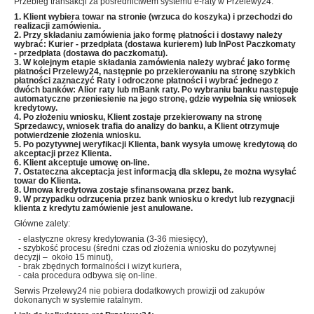
Przebieg transakcji za pośrednictwem systemu e-raty w Przelewy24:
1. Klient wybiera towar na stronie (wrzuca do koszyka) i przechodzi do
realizacji zamówienia.
2. Przy składaniu zamówienia jako formę płatności i dostawy należy
wybrać: Kurier - przedpłata (dostawa kurierem) lub InPost Paczkomaty
- przedpłata (dostawa do paczkomatu).
3. W kolejnym etapie składania zamówienia należy wybrać jako formę
płatności Przelewy24, następnie po przekierowaniu na stronę szybkich
płatności zaznaczyć Raty i odroczone płatności i wybrać jednego z
dwóch banków: Alior raty lub mBank raty
. Po wybraniu banku następuje
automatyczne przeniesienie
na jego stronę, gdzie wypełnia się wniosek
kredytowy.
4. Po złożeniu wniosku, Klient zostaje przekierowany na stronę
Sprzedawcy, wniosek trafia do analizy do banku, a Klient otrzymuje
potwierdzenie złożenia wniosku.
5. Po pozytywnej weryfikacji Klienta, bank wysyła umowę kredytową do
akceptacji przez Klienta.
6. Klient akceptuje umowę on-line.
7. Ostateczna akceptacja jest informacją dla sklepu, że można wysyłać
towar do Klienta.
8. Umowa kredytowa zostaje sfinansowana przez bank.
9. W przypadku odrzucenia przez bank wniosku o kredyt lub rezygnacji
klienta z kredytu zamówienie jest anulowane.
Główne zalety:
- elastyczne okresy kredytowania (3-36 miesięcy),
- szybkość procesu (średni czas od złożenia wniosku do pozytywnej
decyzji – około 15 minut),
- brak zbędnych formalności i wizyt kuriera,
- cała procedura odbywa się on-line.
Serwis Przelewy24 nie pobiera dodatkowych prowizji od zakupów
dokonanych w systemie ratalnym.