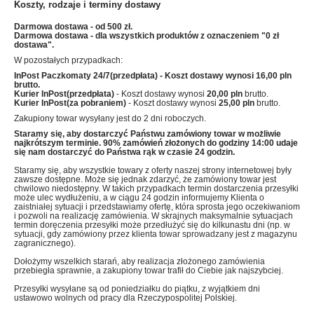
Koszty, rodzaje i terminy dostawy
Darmowa dostawa - od 500 zł.
Darmowa dostawa - dla wszystkich produktów z oznaczeniem "0 zł
dostawa".
W pozostałych przypadkach:
InPost Paczkomaty 24/7(przedpłata)
- Koszt dostawy wynosi
16,00 pln
brutto.
Kurier InPost(przedpłata)
- Koszt dostawy wynosi
20,00 pln
brutto.
Kurier InPost(za pobraniem)
- Koszt dostawy wynosi
25,00 pln
brutto.
Zakupiony towar wysyłany jest do 2 dni roboczych.
Staramy się, aby dostarczyć Państwu zamówiony towar w możliwie
najkrótszym terminie. 90% zamówień złożonych do godziny 14:00 udaje
się nam dostarczyć do Państwa rąk w czasie 24 godzin.
Staramy się, aby wszystkie towary z oferty naszej strony internetowej były
zawsze dostępne. Może się jednak zdarzyć, że zamówiony towar jest
chwilowo niedostępny. W takich przypadkach termin dostarczenia przesyłki
może ulec wydłużeniu, a w ciągu 24 godzin informujemy Klienta o
zaistniałej sytuacji i przedstawiamy ofertę, która sprosta jego oczekiwaniom
i pozwoli na realizację zamówienia. W skrajnych maksymalnie sytuacjach
termin doręczenia przesyłki może przedłużyć się do kilkunastu dni (np. w
sytuacji, gdy zamówiony przez klienta towar sprowadzany jest z magazynu
zagranicznego).
Dołożymy wszelkich starań, aby realizacja złożonego zamówienia
przebiegła sprawnie, a zakupiony towar trafił do Ciebie jak najszybciej.
Przesyłki wysyłane są od poniedziałku do piątku, z wyjątkiem dni
ustawowo wolnych od pracy dla Rzeczypospolitej Polskiej.