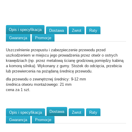
Opis i specyfikacja
Dostawa
Zwrot
Raty
Gwarancja
Promocje
Uszczelnienie przepustu i zabezpieczenie przewodu przed
uszkodzeniem w miejscu jego prowadzenia przez otwór o ostrych
krawędziach (np. przez metalową ścianę grodziową pomiędzy kabiną
a komorą silnika). Wykonany z gumy. Stożek do odcięcia, przebicia
lub przewiercenia na pożądaną średnicę przewodu.
dla przewodu o zewnętrznej średnicy: 9-12 mm
średnica otworu montażowego: 21 mm
cena za 1 szt.
Dostawa
Opis i specyfikacja
Zwrot
Raty
Gwarancja
Promocje