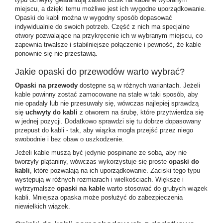
miejscu, a dzięki temu możliwe jest ich wygodne uporządkowanie.
Opaski do kabli
można w wygodny sposób dopasować
indywidualnie do swoich potrzeb. Część z nich ma specjalne
otwory pozwalające na przykręcenie ich w wybranym miejscu, co
zapewnia trwalsze i stabilniejsze połączenie i pewność, że kable
ponownie się nie przestawią.
Jakie opaski do przewodów warto wybrać?
Opaski na przewody
dostępne są w różnych wariantach. Jeżeli
kable powinny zostać zamocowane na stałe w taki sposób, aby
nie opadały lub nie przesuwały się, wówczas najlepiej sprawdzą
się
uchwyty do kabli
z otworem na śrubę, które przytwierdza się
w jednej pozycji. Dodatkowo sprawdzi się tu dobrze dopasowany
przepust do kabli - tak, aby wiązka mogła przejść przez niego
swobodnie i bez obaw o uszkodzenie.
Jeżeli kable muszą być jedynie pospinane ze sobą, aby nie
tworzyły plątaniny, wówczas wykorzystuje się proste
opaski do
kabli
, które pozwalają na ich uporządkowanie. Zaciski tego typu
występują w różnych rozmiarach i wielkościach. Większe i
wytrzymalsze
opaski na kable
warto stosować do grubych wiązek
kabli. Mniejsza opaska może posłużyć do zabezpieczenia
niewielkich wiązek.