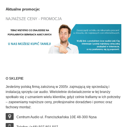
Aktualne promocje:
NAJNIŻSZE CENY - PROMOCJA
O SKLEPIE
Jesteśmy polską firmą założoną w 2005r. zajmującą się sprzedażą i
instalacją sprzętu car audio. Wieloletnie doświadczenie w tej branży
spotkało się z uznaniem wielu klientów, gdyż celnie trafiamy w ich potrzeby
– zapewniamy najniższe ceny, profesjonalne doradztwo i pomoc oraz
fachowy montaż.
Centrum Audio ul. Franciszkańska 10E 48-300 Nysa
Telefon: (+48) 507 801 507