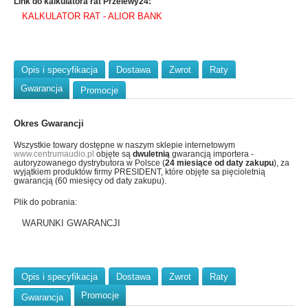
Link do kalkulatora rat Przelewy24:
KALKULATOR RAT - ALIOR BANK
Opis i specyfikacja
Dostawa
Zwrot
Raty
Gwarancja
Promocje
Okres Gwarancji
Wszystkie towary dostępne w naszym sklepie internetowym
www.centrumaudio.pl
objęte są
dwuletnią
gwarancją importera -
autoryzowanego dystrybutora w Polsce (
24 miesiące od daty zakupu
), za
wyjątkiem produktów firmy PRESIDENT, które objęte sa pięcioletnią
gwarancją (60 miesięcy od daty zakupu).
Plik do pobrania:
WARUNKI GWARANCJI
Opis i specyfikacja
Dostawa
Zwrot
Raty
Promocje
Gwarancja