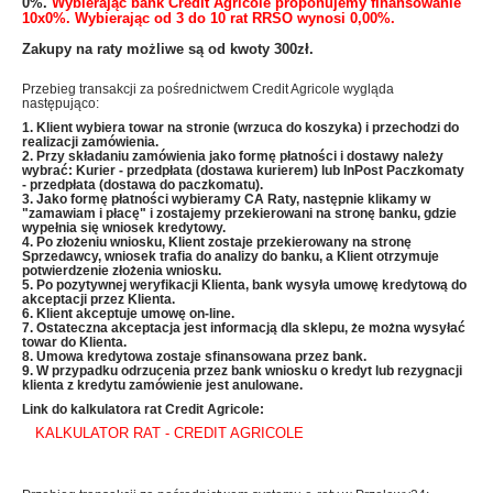
0%.
Wybierając bank Credit Agricole proponujemy finansowanie
10x0%. Wybierając od 3 do 10 rat RRSO wynosi 0,00%.
Zakupy na raty możliwe są od kwoty 300zł.
Przebieg transakcji za pośrednictwem Credit Agricole wygląda
następująco:
1. Klient wybiera towar na stronie (wrzuca do koszyka) i przechodzi do
realizacji zamówienia.
2. Przy składaniu zamówienia jako formę płatności i dostawy należy
wybrać: Kurier - przedpłata (dostawa kurierem) lub InPost Paczkomaty
- przedpłata (dostawa do paczkomatu).
3. Jako formę płatności wybieramy CA Raty, następnie klikamy w
"zamawiam i płacę" i zostajemy przekierowani na stronę banku, gdzie
wypełnia się wniosek kredytowy.
4. Po złożeniu wniosku, Klient zostaje przekierowany na stronę
Sprzedawcy, wniosek trafia do analizy do banku, a Klient otrzymuje
potwierdzenie złożenia wniosku.
5. Po pozytywnej weryfikacji Klienta, bank wysyła umowę kredytową do
akceptacji przez Klienta.
6. Klient akceptuje umowę on-line.
7. Ostateczna akceptacja jest informacją dla sklepu, że można wysyłać
towar do Klienta.
8. Umowa kredytowa zostaje sfinansowana przez bank.
9. W przypadku odrzucenia przez bank wniosku o kredyt lub rezygnacji
klienta z kredytu zamówienie jest anulowane.
Link do kalkulatora rat Credit Agricole:
KALKULATOR RAT - CREDIT AGRICOLE