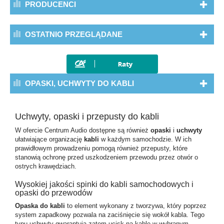
PRODUCENCI
OSTATNIO PRZEGLĄDANE
OPASKI, UCHWYTY DO KABLI
Uchwyty, opaski i przepusty do kabli
W ofercie Centrum Audio dostępne są również
opaski
i
uchwyty
ułatwiające organizację
kabli
w każdym samochodzie. W ich
prawidłowym prowadzeniu pomogą również
przepusty
, które
stanowią ochronę przed uszkodzeniem przewodu przez otwór o
ostrych krawędziach.
Wysokiej jakości spinki do kabli samochodowych i
opaski do przewodów
Opaska do kabli
to element wykonany z tworzywa, który poprzez
system zapadkowy pozwala na zaciśnięcie się wokół kabla. Tego
typu uchwyty gwarantują zatem ucisk na kable w wybranym