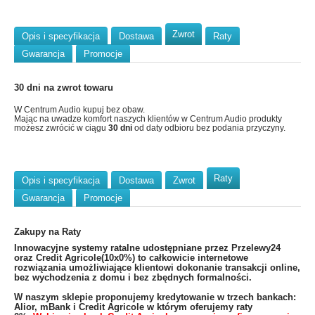
Zwrot
Opis i specyfikacja
Dostawa
Raty
Gwarancja
Promocje
30 dni na zwrot towaru
W Centrum Audio kupuj bez obaw.
Mając na uwadze komfort naszych klientów w Centrum Audio produkty
możesz zwrócić w ciągu
30 dni
od daty odbioru bez podania przyczyny.
Raty
Opis i specyfikacja
Dostawa
Zwrot
Gwarancja
Promocje
Zakupy na Raty
​Innowacyjne systemy ratalne udostępniane przez Przelewy24
oraz Credit Agricole(10x0%) to całkowicie internetowe
rozwiązania umożliwiające klientowi dokonanie transakcji online,
bez wychodzenia z domu i bez zbędnych formalności.
W naszym sklepie proponujemy kredytowanie w trzech bankach:
Alior, mBank i Credit Agricole w którym oferujemy raty