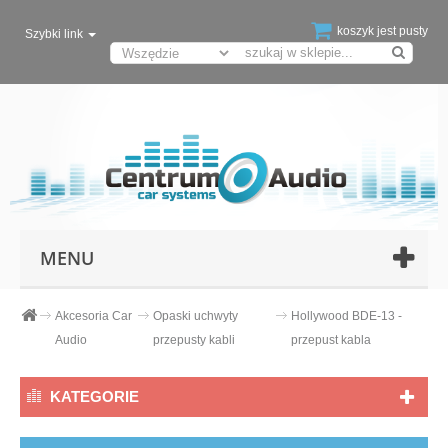
koszyk jest pusty
Szybki link
MENU
Akcesoria Car
Opaski uchwyty
Hollywood BDE-13 -
Audio
przepusty kabli
przepust kabla
KATEGORIE