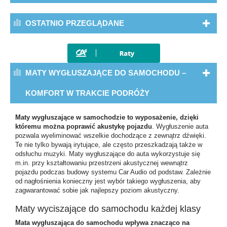
OSTATNIO PRZEGLĄDANE
MATY WYGŁUSZAJĄCE DO SAMOCHODU –
KOMFORT W TRAKCIE PODRÓŻY
Maty wygłuszające w samochodzie to wyposażenie, dzięki
któremu można poprawić akustykę pojazdu
. Wygłuszenie auta
pozwala wyeliminować wszelkie dochodzące z zewnątrz dźwięki.
Te nie tylko bywają irytujące, ale często przeszkadzają także w
odsłuchu muzyki. Maty wygłuszające do auta wykorzystuje się
m.in. przy kształtowaniu przestrzeni akustycznej wewnątrz
pojazdu podczas budowy systemu Car Audio od podstaw. Zależnie
od nagłośnienia konieczny jest wybór takiego wygłuszenia, aby
zagwarantować sobie jak najlepszy poziom akustyczny.
Maty wyciszające do samochodu każdej klasy
Mata wygłuszająca do samochodu wpływa znacząco na