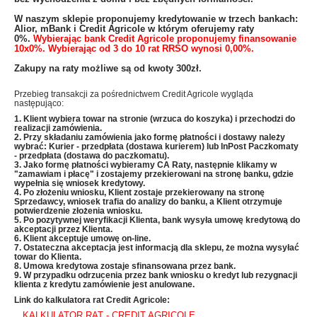
W naszym sklepie proponujemy kredytowanie w trzech bankach:
Alior, mBank i Credit Agricole w którym oferujemy raty
0%.
Wybierając bank Credit Agricole proponujemy finansowanie
10x0%. Wybierając od 3 do 10 rat RRSO wynosi 0,00%.
Zakupy na raty możliwe są od kwoty 300zł.
Przebieg transakcji za pośrednictwem Credit Agricole wygląda
następująco:
1. Klient wybiera towar na stronie (wrzuca do koszyka) i przechodzi do
realizacji zamówienia.
2. Przy składaniu zamówienia jako formę płatności i dostawy należy
wybrać: Kurier - przedpłata (dostawa kurierem) lub InPost Paczkomaty
- przedpłata (dostawa do paczkomatu).
3. Jako formę płatności wybieramy CA Raty, następnie klikamy w
"zamawiam i płacę" i zostajemy przekierowani na stronę banku, gdzie
wypełnia się wniosek kredytowy.
4. Po złożeniu wniosku, Klient zostaje przekierowany na stronę
Sprzedawcy, wniosek trafia do analizy do banku, a Klient otrzymuje
potwierdzenie złożenia wniosku.
5. Po pozytywnej weryfikacji Klienta, bank wysyła umowę kredytową do
akceptacji przez Klienta.
6. Klient akceptuje umowę on-line.
7. Ostateczna akceptacja jest informacją dla sklepu, że można wysyłać
towar do Klienta.
8. Umowa kredytowa zostaje sfinansowana przez bank.
9. W przypadku odrzucenia przez bank wniosku o kredyt lub rezygnacji
klienta z kredytu zamówienie jest anulowane.
Link do kalkulatora rat Credit Agricole:
KALKULATOR RAT - CREDIT AGRICOLE