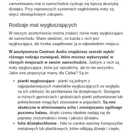
zamontowaniu mat w samochodzie zyskuje się lepszą akustykę
dźwięku. Przy najnowszych systemach nagłośnienia maty są
wręcz obowiązkowym zakupem.
Rodzaje mat wygłuszających
W naszym asortymencie można znaleźć różne maty wygłuszające
do samochodu. Warto wiedzieć, że każda z nich jest
wygłuszająca, ale trzeba zaaplikować ją w odpowiednim miejscu.
W asortymencie Centrum Audio znajdziesz szeroki wybór
różnego rodzaju rozwiązań, które możesz wykorzystać w
różnych miejscach w swoim samochodzie.
Jednym z nich są
maty wygłuszające, które już opisaliśmy, ale to nie wszystko.
Jakie inne propozycje mamy dla Ciebie? Są to:
pianki wygłuszające
- pianki są jednym z
najpopularniejszych materiałów wygłuszających ze względu
na ich zdolność do pochłaniania fal dźwiękowych. Dostępne
w różnych gęstościach i grubościach pianki poliuretanowe lub
polietylenowe mogą być stosowane w pojazdach.
Są one
skuteczne w eliminowaniu echa i zmniejszaniu ogólnego
poziomu hałasu
, dzięki czemu idealnie nadają się do
poprawy zrozumiałości mowy i jakości dźwięku.
folie dźwiękochłonne
- folie to cienkie warstwy kompozytów
metalowych lub plastikowych, które odbijają dźwięk i ciepło,