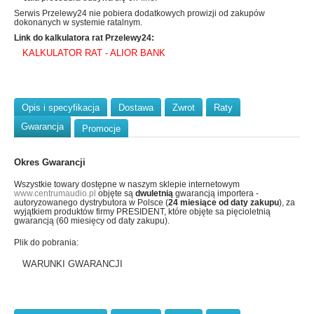
Serwis Przelewy24 nie pobiera dodatkowych prowizji od zakupów
dokonanych w systemie ratalnym.
Link do kalkulatora rat Przelewy24:
KALKULATOR RAT - ALIOR BANK
Opis i specyfikacja
Dostawa
Zwrot
Raty
Gwarancja
Promocje
Okres Gwarancji
Wszystkie towary dostępne w naszym sklepie internetowym
www.centrumaudio.pl
objęte są
dwuletnią
gwarancją importera -
autoryzowanego dystrybutora w Polsce (
24 miesiące od daty zakupu
), za
wyjątkiem produktów firmy PRESIDENT, które objęte sa pięcioletnią
gwarancją (60 miesięcy od daty zakupu).
Plik do pobrania:
WARUNKI GWARANCJI