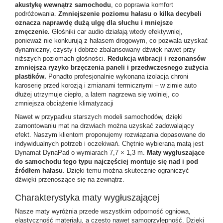
akustykę wewnątrz samochodu
, co poprawia komfort
podróżowania.
Zmniejszenie poziomu hałasu o kilka decybeli
oznacza naprawdę dużą ulgę dla słuchu i mniejsze
zmęczenie.
Głośniki car audio działają wtedy efektywniej,
ponieważ nie konkurują z hałasem drogowym, co pozwala uzyskać
dynamiczny, czysty i dobrze zbalansowany dźwięk nawet przy
niższych poziomach głośności.
Redukcja wibracji i rezonansów
zmniejsza ryzyko brzęczenia paneli i przedwczesnego zużycia
plastików.
Ponadto profesjonalnie wykonana izolacja chroni
karoserię przed korozją i zmianami termicznymi – w zimie auto
dłużej utrzymuje ciepło, a latem nagrzewa się wolniej, co
zmniejsza obciążenie klimatyzacji
Nawet w przypadku starszych modeli samochodów, dzięki
zamontowaniu mat na drzwiach można uzyskać zadowalający
efekt. Naszym klientom proponujemy rozwiązania dopasowane do
indywidualnych potrzeb i oczekiwań. Chętnie wybieraną matą jest
Dynamat DynaPad o wymiarach 7,7 × 1,3 m.
Maty wygłuszające
do samochodu tego typu najczęściej montuje się nad i pod
źródłem hałasu
. Dzięki temu można skutecznie ograniczyć
dźwięki przenoszące się na zewnątrz.
Charakterystyka maty wygłuszającej
Nasze maty wyróżnia przede wszystkim odporność ogniowa,
elastyczność materiału, a często nawet samoprzylepność. Dzięki