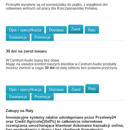
Przesyłki wysyłane są od poniedziałku do piątku, z wyjątkiem dni
ustawowo wolnych od pracy dla Rzeczypospolitej Polskiej.
Zwrot
Opis i specyfikacja
Dostawa
Raty
Gwarancja
Promocje
30 dni na zwrot towaru
W Centrum Audio kupuj bez obaw.
Mając na uwadze komfort naszych klientów w Centrum Audio produkty
możesz zwrócić w ciągu
30 dni
od daty odbioru bez podania przyczyny.
Raty
Opis i specyfikacja
Dostawa
Zwrot
Gwarancja
Promocje
Zakupy na Raty
​Innowacyjne systemy ratalne udostępniane przez Przelewy24
oraz Credit Agricole(10x0%) to całkowicie internetowe
rozwiązania umożliwiające klientowi dokonanie transakcji online,
bez wychodzenia z domu i bez zbędnych formalności.