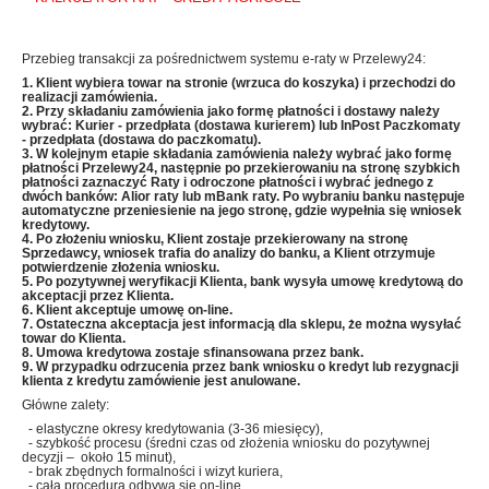
Przebieg transakcji za pośrednictwem systemu e-raty w Przelewy24:
1. Klient wybiera towar na stronie (wrzuca do koszyka) i przechodzi do
realizacji zamówienia.
2. Przy składaniu zamówienia jako formę płatności i dostawy należy
wybrać: Kurier - przedpłata (dostawa kurierem) lub InPost Paczkomaty
- przedpłata (dostawa do paczkomatu).
3. W kolejnym etapie składania zamówienia należy wybrać jako formę
płatności Przelewy24, następnie po przekierowaniu na stronę szybkich
płatności zaznaczyć Raty i odroczone płatności i wybrać jednego z
dwóch banków: Alior raty lub mBank raty
. Po wybraniu banku następuje
automatyczne przeniesienie
na jego stronę, gdzie wypełnia się wniosek
kredytowy.
4. Po złożeniu wniosku, Klient zostaje przekierowany na stronę
Sprzedawcy, wniosek trafia do analizy do banku, a Klient otrzymuje
potwierdzenie złożenia wniosku.
5. Po pozytywnej weryfikacji Klienta, bank wysyła umowę kredytową do
akceptacji przez Klienta.
6. Klient akceptuje umowę on-line.
7. Ostateczna akceptacja jest informacją dla sklepu, że można wysyłać
towar do Klienta.
8. Umowa kredytowa zostaje sfinansowana przez bank.
9. W przypadku odrzucenia przez bank wniosku o kredyt lub rezygnacji
klienta z kredytu zamówienie jest anulowane.
Główne zalety:
- elastyczne okresy kredytowania (3-36 miesięcy),
- szybkość procesu (średni czas od złożenia wniosku do pozytywnej
decyzji – około 15 minut),
- brak zbędnych formalności i wizyt kuriera,
- cała procedura odbywa się on-line.