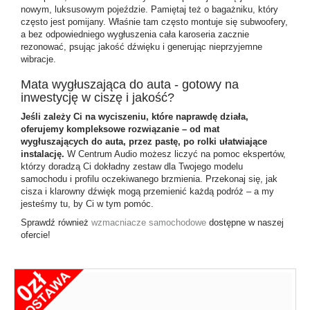
nowym, luksusowym pojeździe. Pamiętaj też o bagażniku, który
często jest pomijany. Właśnie tam często montuje się subwoofery,
a bez odpowiedniego wygłuszenia cała karoseria zacznie
rezonować, psując jakość dźwięku i generując nieprzyjemne
wibracje.
Mata wygłuszająca do auta - gotowy na
inwestycję w ciszę i jakość?
Jeśli zależy Ci na wyciszeniu, które naprawdę działa,
oferujemy kompleksowe rozwiązanie – od mat
wygłuszających do auta, przez pastę, po rolki ułatwiające
instalację.
W Centrum Audio możesz liczyć na pomoc ekspertów,
którzy doradzą Ci dokładny zestaw dla Twojego modelu
samochodu i profilu oczekiwanego brzmienia. Przekonaj się, jak
cisza i klarowny dźwięk mogą przemienić każdą podróż – a my
jesteśmy tu, by Ci w tym pomóc.
Sprawdź również
wzmacniacze samochodowe
dostępne w naszej
ofercie!