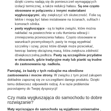
dzięki czemu nadają się do pomieszczeń wymagających
izolacji termicznej, a także redukcji hałasu.
Są one często
stosowane w połączeniu z innymi materiałami
wygłuszającymi
, aby zwiększyć ich skuteczność. Folie są
lekkie i mogą być łatwo instalowane na ścianach, sufitach i
komorach silnika.
pasty wygłuszające
- są to lepkie związki, które można
nakładać na powierzchnie w celu tłumienia wibracji i
zmniejszenia przenoszenia hałasu. Często stosowane w
warunkach przemysłowych, pasty te mogą wypełniać
szczeliny i szwy, przez które dźwięk może przeciekać,
tworząc barierę obciążoną masą, która zwiększa zdolność
dźwiękoszczelną podłoża.
Pasty są szczególnie przydatne
w obszarach, gdzie tradycyjne maty lub pianki są trudne
do zastosowania np. nadkola.
Pamiętaj, że każdy z tych rodzajów ma określone
zastosowania i mocne strony.
W związku z tym przed zakupem
dokładnie zapoznaj się ze szczegółami danego produktu. Dzięki
temu dobierzesz odpowiedni rodzaj. A w razie problemów
pozostajemy do Twojej dyspozycji!
Czy mata wygłuszająca do samochodu to dobre
rozwiązanie?
Maty wyciszające do samochodu są wyjątkowo uniwersalne
,