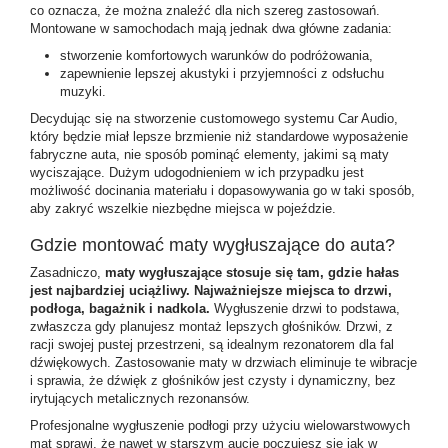
co oznacza, że można znaleźć dla nich szereg zastosowań.
Montowane w samochodach mają jednak dwa główne zadania:
stworzenie komfortowych warunków do podróżowania,
zapewnienie lepszej akustyki i przyjemności z odsłuchu
muzyki.
Decydując się na stworzenie customowego systemu Car Audio,
który będzie miał lepsze brzmienie niż standardowe wyposażenie
fabryczne auta, nie sposób pominąć elementy, jakimi są maty
wyciszające. Dużym udogodnieniem w ich przypadku jest
możliwość docinania materiału i dopasowywania go w taki sposób,
aby zakryć wszelkie niezbędne miejsca w pojeździe.
Gdzie montować maty wygłuszające do auta?
Zasadniczo,
maty wygłuszające stosuje się tam, gdzie hałas
jest najbardziej uciążliwy. Najważniejsze miejsca to drzwi,
podłoga, bagażnik i nadkola.
Wygłuszenie drzwi to podstawa,
zwłaszcza gdy planujesz montaż lepszych głośników. Drzwi, z
racji swojej pustej przestrzeni, są idealnym rezonatorem dla fal
dźwiękowych. Zastosowanie maty w drzwiach eliminuje te wibracje
i sprawia, że dźwięk z głośników jest czysty i dynamiczny, bez
irytujących metalicznych rezonansów.
Profesjonalne wygłuszenie podłogi przy użyciu wielowarstwowych
mat sprawi, że nawet w starszym aucie poczujesz się jak w