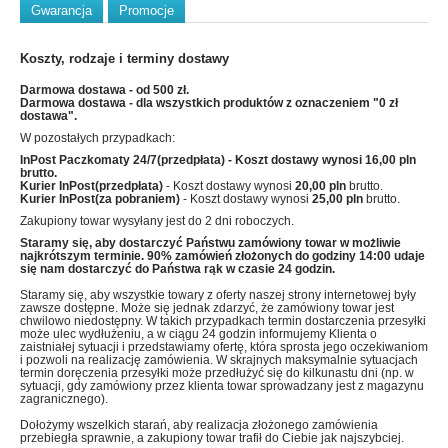
Gwarancja
Promocje
Koszty, rodzaje i terminy dostawy
Darmowa dostawa - od 500 zł.
Darmowa dostawa - dla wszystkich produktów z oznaczeniem "0 zł
dostawa".
W pozostałych przypadkach:
InPost Paczkomaty 24/7(przedpłata)
- Koszt dostawy wynosi
16,00 pln
brutto.
Kurier InPost(przedpłata)
- Koszt dostawy wynosi
20,00 pln
brutto.
Kurier InPost(za pobraniem)
- Koszt dostawy wynosi
25,00 pln
brutto.
Zakupiony towar wysyłany jest do 2 dni roboczych.
Staramy się, aby dostarczyć Państwu zamówiony towar w możliwie
najkrótszym terminie. 90% zamówień złożonych do godziny 14:00 udaje
się nam dostarczyć do Państwa rąk w czasie 24 godzin.
Staramy się, aby wszystkie towary z oferty naszej strony internetowej były
zawsze dostępne. Może się jednak zdarzyć, że zamówiony towar jest
chwilowo niedostępny. W takich przypadkach termin dostarczenia przesyłki
może ulec wydłużeniu, a w ciągu 24 godzin informujemy Klienta o
zaistniałej sytuacji i przedstawiamy ofertę, która sprosta jego oczekiwaniom
i pozwoli na realizację zamówienia. W skrajnych maksymalnie sytuacjach
termin doręczenia przesyłki może przedłużyć się do kilkunastu dni (np. w
sytuacji, gdy zamówiony przez klienta towar sprowadzany jest z magazynu
zagranicznego).
Dołożymy wszelkich starań, aby realizacja złożonego zamówienia
przebiegła sprawnie, a zakupiony towar trafił do Ciebie jak najszybciej.