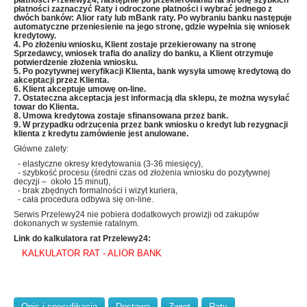
płatności Przelewy24, następnie po przekierowaniu na stronę szybkich
płatności zaznaczyć Raty i odroczone płatności i wybrać jednego z
dwóch banków: Alior raty lub mBank raty
. Po wybraniu banku następuje
automatyczne przeniesienie
na jego stronę, gdzie wypełnia się wniosek
kredytowy.
4. Po złożeniu wniosku, Klient zostaje przekierowany na stronę
Sprzedawcy, wniosek trafia do analizy do banku, a Klient otrzymuje
potwierdzenie złożenia wniosku.
5. Po pozytywnej weryfikacji Klienta, bank wysyła umowę kredytową do
akceptacji przez Klienta.
6. Klient akceptuje umowę on-line.
7. Ostateczna akceptacja jest informacją dla sklepu, że można wysyłać
towar do Klienta.
8. Umowa kredytowa zostaje sfinansowana przez bank.
9. W przypadku odrzucenia przez bank wniosku o kredyt lub rezygnacji
klienta z kredytu zamówienie jest anulowane.
Główne zalety:
- elastyczne okresy kredytowania (3-36 miesięcy),
- szybkość procesu (średni czas od złożenia wniosku do pozytywnej
decyzji – około 15 minut),
- brak zbędnych formalności i wizyt kuriera,
- cała procedura odbywa się on-line.
Serwis Przelewy24 nie pobiera dodatkowych prowizji od zakupów
dokonanych w systemie ratalnym.
Link do kalkulatora rat Przelewy24:
KALKULATOR RAT - ALIOR BANK
Opis i specyfikacja
Dostawa
Zwrot
Raty