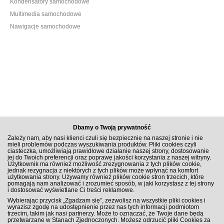
Kondensatory samochodowe
Multimedia samochodowe
Nawigacje samochodowe
Dbamy o Twoją prywatność
Zależy nam, aby nasi klienci czuli się bezpiecznie na naszej stronie i nie
mieli problemów podczas wyszukiwania produktów. Pliki cookies czyli
ciasteczka, umożliwiają prawidłowe działanie naszej strony, dostosowanie
jej do Twoich preferencji oraz poprawę jakości korzystania z naszej witryny.
Użytkownik ma również możliwość zrezygnowania z tych plików cookie,
jednak rezygnacja z niektórych z tych plików może wpłynąć na komfort
użytkowania strony. Używamy również plików cookie stron trzecich, które
pomagają nam analizować i zrozumieć sposób, w jaki korzystasz z tej strony
i dostosować wyświetlane Ci treści reklamowe.
ZAPISZ SIĘ DO NEWSLETTERA
Wybierając przycisk „Zgadzam się”, zezwolisz na wszystkie pliki cookies i
wyrazisz zgodę na udostępnienie przez nas tych informacji podmiotom
trzecim, takim jak nasi partnerzy. Może to oznaczać, że Twoje dane będą
przetwarzane w Stanach Zjednoczonych. Możesz odrzucić pliki Cookies za