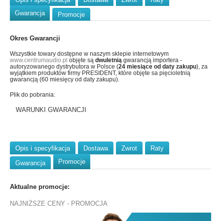
Gwarancja
Promocje
Okres Gwarancji
Wszystkie towary dostępne w naszym sklepie internetowym
www.centrumaudio.pl
objęte są
dwuletnią
gwarancją importera -
autoryzowanego dystrybutora w Polsce (
24 miesiące od daty zakupu
), za
wyjątkiem produktów firmy PRESIDENT, które objęte sa pięcioletnią
gwarancją (60 miesięcy od daty zakupu).
Plik do pobrania:
WARUNKI GWARANCJI
Opis i specyfikacja
Dostawa
Zwrot
Raty
Promocje
Gwarancja
Aktualne promocje:
NAJNIŻSZE CENY - PROMOCJA