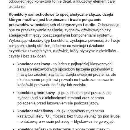
odpowiedniego konektora to nie detal, a kluczowy element całej
układanki.
Konektory samochodowe to specjalistyczne złącza, dzięki
którym możliwe jest bezpieczne i trwałe połączenie
przewodów w instalacjach elektrycznych i audio
. Odpowiadają
one za przekazywanie zasilania, sygnałów dźwiękowych czy
sterujących między poszczególnymi komponentami systemu.
Wybierając właściwy typ konektora, zyskujesz pewność, że Twoje
połączenia będą stabilne, odporne na wibracje i działanie
czynników zewnętrznych, a dźwięk, który słyszysz z głośników –
czysty i bez zakłóceń.
konektor oczkowy
- to jeden z najbardziej klasycznych i
zarazem niezawodnych sposobów łączenia przewodów z
masą lub źródłem zasilania. Dzięki swojemu prostemu, ale
skutecznemu projektowi pozwala na trwałe zamocowanie
końcówki przewodu do śruby lub zacisku.
konektor głośnikowy
- jego zadaniem jest przekazanie
sygnału audio z minimalnymi stratami oraz ochrona
połączenia przed luzowaniem się podczas jazdy.
konektor widełkowy
- dzięki charakterystycznemu
kształtowi litery "U", możesz bez trudu wsunąć go pod śrubę
montażową, a w razie potrzeby – błyskawicznie go wyjąć.
konektor żeński
- w połączeniu z konektorem męskim