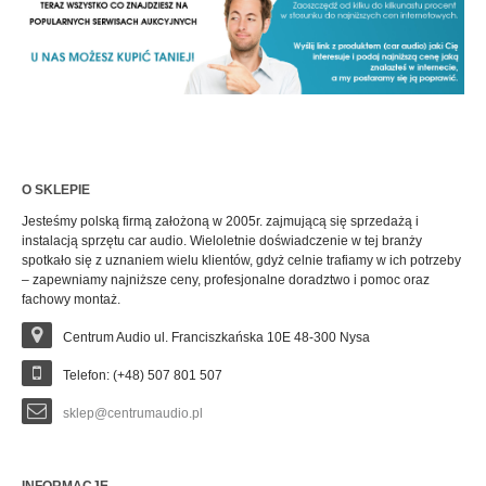
O SKLEPIE
Jesteśmy polską firmą założoną w 2005r. zajmującą się sprzedażą i
instalacją sprzętu car audio. Wieloletnie doświadczenie w tej branży
spotkało się z uznaniem wielu klientów, gdyż celnie trafiamy w ich potrzeby
– zapewniamy najniższe ceny, profesjonalne doradztwo i pomoc oraz
fachowy montaż.
Centrum Audio ul. Franciszkańska 10E 48-300 Nysa
Telefon: (+48) 507 801 507
sklep@centrumaudio.pl
INFORMACJE