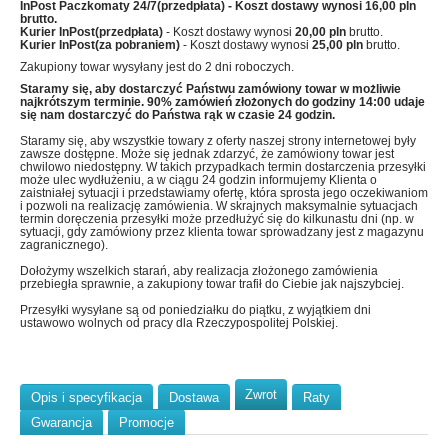
InPost Paczkomaty 24/7(przedpłata)
- Koszt dostawy wynosi
16,00 pln
brutto.
Kurier InPost(przedpłata)
- Koszt dostawy wynosi
20,00 pln
brutto.
Kurier InPost(za pobraniem)
- Koszt dostawy wynosi
25,00 pln
brutto.
Zakupiony towar wysyłany jest do 2 dni roboczych.
Staramy się, aby dostarczyć Państwu zamówiony towar w możliwie
najkrótszym terminie. 90% zamówień złożonych do godziny 14:00 udaje
się nam dostarczyć do Państwa rąk w czasie 24 godzin.
Staramy się, aby wszystkie towary z oferty naszej strony internetowej były
zawsze dostępne. Może się jednak zdarzyć, że zamówiony towar jest
chwilowo niedostępny. W takich przypadkach termin dostarczenia przesyłki
może ulec wydłużeniu, a w ciągu 24 godzin informujemy Klienta o
zaistniałej sytuacji i przedstawiamy ofertę, która sprosta jego oczekiwaniom
i pozwoli na realizację zamówienia. W skrajnych maksymalnie sytuacjach
termin doręczenia przesyłki może przedłużyć się do kilkunastu dni (np. w
sytuacji, gdy zamówiony przez klienta towar sprowadzany jest z magazynu
zagranicznego).
Dołożymy wszelkich starań, aby realizacja złożonego zamówienia
przebiegła sprawnie, a zakupiony towar trafił do Ciebie jak najszybciej.
Przesyłki wysyłane są od poniedziałku do piątku, z wyjątkiem dni
ustawowo wolnych od pracy dla Rzeczypospolitej Polskiej.
Zwrot
Opis i specyfikacja
Dostawa
Raty
Gwarancja
Promocje