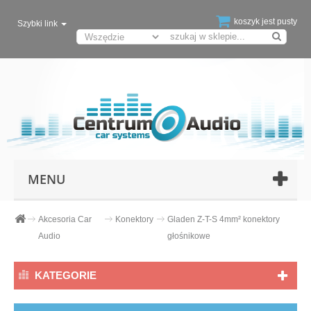
koszyk jest pusty
Szybki link
MENU
Akcesoria Car
Konektory
Gladen Z-T-S 4mm² konektory
Audio
głośnikowe
KATEGORIE