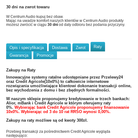
30 dni na zwrot towaru
W Centrum Audio kupuj bez obaw.
Mając na uwadze komfort naszych klientów w Centrum Audio produkty
możesz zwrócić w ciągu
30 dni
od daty odbioru bez podania przyczyny.
Raty
Opis i specyfikacja
Dostawa
Zwrot
Gwarancja
Promocje
Zakupy na Raty
​Innowacyjne systemy ratalne udostępniane przez Przelewy24
oraz Credit Agricole(10x0%) to całkowicie internetowe
rozwiązania umożliwiające klientowi dokonanie transakcji online,
bez wychodzenia z domu i bez zbędnych formalności.
W naszym sklepie proponujemy kredytowanie w trzech bankach:
Alior, mBank i Credit Agricole w którym oferujemy raty
0%.
Wybierając bank Credit Agricole proponujemy finansowanie
10x0%. Wybierając od 3 do 10 rat RRSO wynosi 0,00%.
Zakupy na raty możliwe są od kwoty 300zł.
Przebieg transakcji za pośrednictwem Credit Agricole wygląda
następująco: