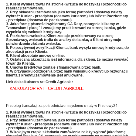
1. Klient wybiera towar na stronie (wrzuca do koszyka) i przechodzi do
realizacji zamówienia.
2. Przy składaniu zamówienia jako formę płatności i dostawy należy
wybrać: Kurier - przedpłata (dostawa kurierem) lub InPost Paczkomaty
- przedpłata (dostawa do paczkomatu).
3. Jako formę płatności wybieramy CA Raty, następnie klikamy w
"zamawiam i płacę" i zostajemy przekierowani na stronę banku, gdzie
wypełnia się wniosek kredytowy.
4. Po złożeniu wniosku, Klient zostaje przekierowany na stronę
Sprzedawcy, wniosek trafia do analizy do banku, a Klient otrzymuje
potwierdzenie złożenia wniosku.
5. Po pozytywnej weryfikacji Klienta, bank wysyła umowę kredytową do
akceptacji przez Klienta.
6. Klient akceptuje umowę on-line.
7. Ostateczna akceptacja jest informacją dla sklepu, że można wysyłać
towar do Klienta.
8. Umowa kredytowa zostaje sfinansowana przez bank.
9. W przypadku odrzucenia przez bank wniosku o kredyt lub rezygnacji
klienta z kredytu zamówienie jest anulowane.
Link do kalkulatora rat Credit Agricole:
KALKULATOR RAT - CREDIT AGRICOLE
Przebieg transakcji za pośrednictwem systemu e-raty w Przelewy24:
1. Klient wybiera towar na stronie (wrzuca do koszyka) i przechodzi do
realizacji zamówienia.
2. Przy składaniu zamówienia jako formę płatności i dostawy należy
wybrać: Kurier - przedpłata (dostawa kurierem) lub InPost Paczkomaty
- przedpłata (dostawa do paczkomatu).
3. W kolejnym etapie składania zamówienia należy wybrać jako formę