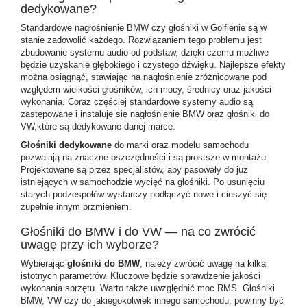
dedykowane?
Standardowe nagłośnienie BMW czy głośniki w Golfienie są w
stanie zadowolić każdego. Rozwiązaniem tego problemu jest
zbudowanie systemu audio od podstaw, dzięki czemu możliwe
będzie uzyskanie głębokiego i czystego dźwięku. Najlepsze efekty
można osiągnąć, stawiając na nagłośnienie zróżnicowane pod
względem wielkości głośników, ich mocy, średnicy oraz jakości
wykonania. Coraz częściej standardowe systemy audio są
zastępowane i instaluje się nagłośnienie BMW oraz głośniki do
VW,które są dedykowane danej marce.
Głośniki dedykowane
do marki oraz modelu samochodu
pozwalają na znaczne oszczędności i są prostsze w montażu.
Projektowane są przez specjalistów, aby pasowały do już
istniejących w samochodzie wycięć na głośniki. Po usunięciu
starych podzespołów wystarczy podłączyć nowe i cieszyć się
zupełnie innym brzmieniem.
Głośniki do BMW i do VW — na co zwrócić
uwagę przy ich wyborze?
Wybierając
głośniki do BMW
, należy zwrócić uwagę na kilka
istotnych parametrów. Kluczowe będzie sprawdzenie jakości
wykonania sprzętu. Warto także uwzględnić moc RMS.
Głośniki
BMW
, VW czy do jakiegokolwiek innego samochodu, powinny być