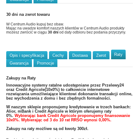
30 dni na zwrot towaru
W Centrum Audio kupuj bez obaw.
Mając na uwadze komfort naszych klientów w Centrum Audio produkty
możesz zwrócić w ciągu
30 dni
od daty odbioru bez podania przyczyny.
Raty
Opis i specyfikacja
Cechy
Dostawa
Zwrot
Gwarancja
Promocje
Zakupy na Raty
​Innowacyjne systemy ratalne udostępniane przez Przelewy24
oraz Credit Agricole(10x0%) to całkowicie internetowe
rozwiązania umożliwiające klientowi dokonanie transakcji online,
bez wychodzenia z domu i bez zbędnych formalności.
W naszym sklepie proponujemy kredytowanie w trzech bankach:
Alior, mBank i Credit Agricole w którym oferujemy raty
0%.
Wybierając bank Credit Agricole proponujemy finansowanie
10x0%. Wybierając od 3 do 10 rat RRSO wynosi 0,00%.
Zakupy na raty możliwe są od kwoty 300zł.