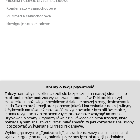
Głośniki i subwoofery samochodowe
Kondensatory samochodowe
Multimedia samochodowe
Nawigacje samochodowe
Dbamy o Twoją prywatność
Zależy nam, aby nasi klienci czuli się bezpiecznie na naszej stronie i nie
mieli problemów podczas wyszukiwania produktów. Pliki cookies czyli
ciasteczka, umożliwiają prawidłowe działanie naszej strony, dostosowanie
jej do Twoich preferencji oraz poprawę jakości korzystania z naszej witryny.
Użytkownik ma również możliwość zrezygnowania z tych plików cookie,
jednak rezygnacja z niektórych z tych plików może wpłynąć na komfort
użytkowania strony. Używamy również plików cookie stron trzecich, które
pomagają nam analizować i zrozumieć sposób, w jaki korzystasz z tej strony
i dostosować wyświetlane Ci treści reklamowe.
ZAPISZ SIĘ DO NEWSLETTERA
Wybierając przycisk „Zgadzam się”, zezwolisz na wszystkie pliki cookies i
wyrazisz zgodę na udostępnienie przez nas tych informacji podmiotom