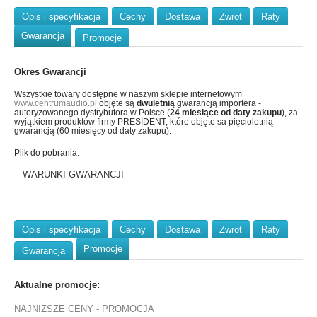
Opis i specyfikacja
Cechy
Dostawa
Zwrot
Raty
Gwarancja
Promocje
Okres Gwarancji
Wszystkie towary dostępne w naszym sklepie internetowym
www.centrumaudio.pl
objęte są
dwuletnią
gwarancją importera -
autoryzowanego dystrybutora w Polsce (
24 miesiące od daty zakupu
), za
wyjątkiem produktów firmy PRESIDENT, które objęte sa pięcioletnią
gwarancją (60 miesięcy od daty zakupu).
Plik do pobrania:
WARUNKI GWARANCJI
Opis i specyfikacja
Cechy
Dostawa
Zwrot
Raty
Promocje
Gwarancja
Aktualne promocje:
NAJNIŻSZE CENY - PROMOCJA