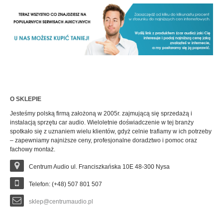
O SKLEPIE
Jesteśmy polską firmą założoną w 2005r. zajmującą się sprzedażą i
instalacją sprzętu car audio. Wieloletnie doświadczenie w tej branży
spotkało się z uznaniem wielu klientów, gdyż celnie trafiamy w ich potrzeby
– zapewniamy najniższe ceny, profesjonalne doradztwo i pomoc oraz
fachowy montaż.
Centrum Audio ul. Franciszkańska 10E 48-300 Nysa
Telefon: (+48) 507 801 507
sklep@centrumaudio.pl