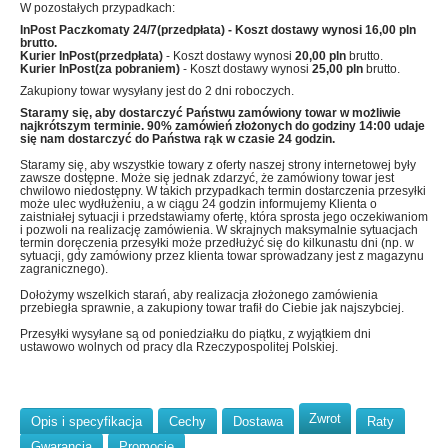
W pozostałych przypadkach:
InPost Paczkomaty 24/7(przedpłata)
- Koszt dostawy wynosi
16,00 pln
brutto.
Kurier InPost(przedpłata)
- Koszt dostawy wynosi
20,00 pln
brutto.
Kurier InPost(za pobraniem)
- Koszt dostawy wynosi
25,00 pln
brutto.
Zakupiony towar wysyłany jest do 2 dni roboczych.
Staramy się, aby dostarczyć Państwu zamówiony towar w możliwie
najkrótszym terminie. 90% zamówień złożonych do godziny 14:00 udaje
się nam dostarczyć do Państwa rąk w czasie 24 godzin.
Staramy się, aby wszystkie towary z oferty naszej strony internetowej były
zawsze dostępne. Może się jednak zdarzyć, że zamówiony towar jest
chwilowo niedostępny. W takich przypadkach termin dostarczenia przesyłki
może ulec wydłużeniu, a w ciągu 24 godzin informujemy Klienta o
zaistniałej sytuacji i przedstawiamy ofertę, która sprosta jego oczekiwaniom
i pozwoli na realizację zamówienia. W skrajnych maksymalnie sytuacjach
termin doręczenia przesyłki może przedłużyć się do kilkunastu dni (np. w
sytuacji, gdy zamówiony przez klienta towar sprowadzany jest z magazynu
zagranicznego).
Dołożymy wszelkich starań, aby realizacja złożonego zamówienia
przebiegła sprawnie, a zakupiony towar trafił do Ciebie jak najszybciej.
Przesyłki wysyłane są od poniedziałku do piątku, z wyjątkiem dni
ustawowo wolnych od pracy dla Rzeczypospolitej Polskiej.
Zwrot
Opis i specyfikacja
Cechy
Dostawa
Raty
Gwarancja
Promocje