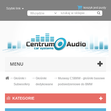
koszyk jest pusty
Szybki link
MENU
Głośniki i
Głośniki
Musway CSB8W - głośniki basowe
Subwoofery
dedykowane
podsiedzeniowe do BMW
KATEGORIE