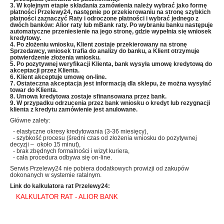
3. W kolejnym etapie składania zamówienia należy wybrać jako formę
płatności Przelewy24, następnie po przekierowaniu na stronę szybkich
płatności zaznaczyć Raty i odroczone płatności i wybrać jednego z
dwóch banków: Alior raty lub mBank raty
. Po wybraniu banku następuje
automatyczne przeniesienie
na jego stronę, gdzie wypełnia się wniosek
kredytowy.
4. Po złożeniu wniosku, Klient zostaje przekierowany na stronę
Sprzedawcy, wniosek trafia do analizy do banku, a Klient otrzymuje
potwierdzenie złożenia wniosku.
5. Po pozytywnej weryfikacji Klienta, bank wysyła umowę kredytową do
akceptacji przez Klienta.
6. Klient akceptuje umowę on-line.
7. Ostateczna akceptacja jest informacją dla sklepu, że można wysyłać
towar do Klienta.
8. Umowa kredytowa zostaje sfinansowana przez bank.
9. W przypadku odrzucenia przez bank wniosku o kredyt lub rezygnacji
klienta z kredytu zamówienie jest anulowane.
Główne zalety:
- elastyczne okresy kredytowania (3-36 miesięcy),
- szybkość procesu (średni czas od złożenia wniosku do pozytywnej
decyzji – około 15 minut),
- brak zbędnych formalności i wizyt kuriera,
- cała procedura odbywa się on-line.
Serwis Przelewy24 nie pobiera dodatkowych prowizji od zakupów
dokonanych w systemie ratalnym.
Link do kalkulatora rat Przelewy24:
KALKULATOR RAT - ALIOR BANK