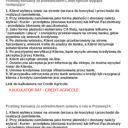
Przebieg transakcji za pośrednictwem Credit Agricole wygląda
następująco:
1. Klient wybiera towar na stronie (wrzuca do koszyka) i przechodzi do
realizacji zamówienia.
2. Przy składaniu zamówienia jako formę płatności i dostawy należy
wybrać: Kurier - przedpłata (dostawa kurierem) lub InPost Paczkomaty
- przedpłata (dostawa do paczkomatu).
3. Jako formę płatności wybieramy CA Raty, następnie klikamy w
"zamawiam i płacę" i zostajemy przekierowani na stronę banku, gdzie
wypełnia się wniosek kredytowy.
4. Po złożeniu wniosku, Klient zostaje przekierowany na stronę
Sprzedawcy, wniosek trafia do analizy do banku, a Klient otrzymuje
potwierdzenie złożenia wniosku.
5. Po pozytywnej weryfikacji Klienta, bank wysyła umowę kredytową do
akceptacji przez Klienta.
6. Klient akceptuje umowę on-line.
7. Ostateczna akceptacja jest informacją dla sklepu, że można wysyłać
towar do Klienta.
8. Umowa kredytowa zostaje sfinansowana przez bank.
9. W przypadku odrzucenia przez bank wniosku o kredyt lub rezygnacji
klienta z kredytu zamówienie jest anulowane.
Link do kalkulatora rat Credit Agricole:
KALKULATOR RAT - CREDIT AGRICOLE
Przebieg transakcji za pośrednictwem systemu e-raty w Przelewy24:
1. Klient wybiera towar na stronie (wrzuca do koszyka) i przechodzi do
realizacji zamówienia.
2. Przy składaniu zamówienia jako formę płatności i dostawy należy
wybrać: Kurier - przedpłata (dostawa kurierem) lub InPost Paczkomaty
- przedpłata (dostawa do paczkomatu).