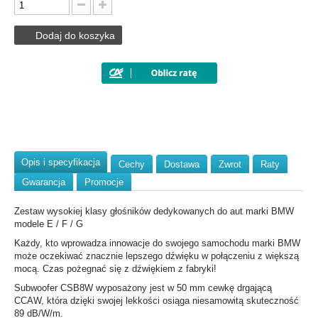
Dodaj do koszyka
Opis i specyfikacja
Cechy
Dostawa
Zwrot
Raty
Gwarancja
Promocje
Zestaw wysokiej klasy głośników dedykowanych do aut marki BMW
modele E / F / G
Każdy, kto wprowadza innowacje do swojego samochodu marki BMW
może oczekiwać znacznie lepszego dźwięku w połączeniu z większą
mocą. Czas pożegnać się z dźwiękiem z fabryki!
Subwoofer CSB8W wyposażony jest w 50 mm cewkę drgającą
CCAW, która dzięki swojej lekkości osiąga niesamowitą skuteczność
89 dB/W/m.