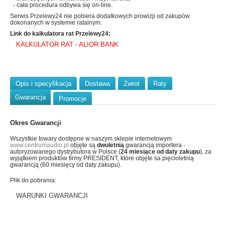
- cała procedura odbywa się on-line.
Serwis Przelewy24 nie pobiera dodatkowych prowizji od zakupów
dokonanych w systemie ratalnym.
Link do kalkulatora rat Przelewy24:
KALKULATOR RAT - ALIOR BANK
Opis i specyfikacja
Dostawa
Zwrot
Raty
Gwarancja
Promocje
Okres Gwarancji
Wszystkie towary dostępne w naszym sklepie internetowym
www.centrumaudio.pl
objęte są
dwuletnią
gwarancją importera -
autoryzowanego dystrybutora w Polsce (
24 miesiące od daty zakupu
), za
wyjątkiem produktów firmy PRESIDENT, które objęte sa pięcioletnią
gwarancją (60 miesięcy od daty zakupu).
Plik do pobrania:
WARUNKI GWARANCJI