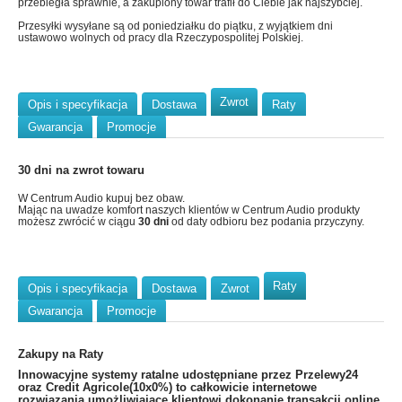
przebiegła sprawnie, a zakupiony towar trafił do Ciebie jak najszybciej.
Przesyłki wysyłane są od poniedziałku do piątku, z wyjątkiem dni
ustawowo wolnych od pracy dla Rzeczypospolitej Polskiej.
Zwrot
Opis i specyfikacja
Dostawa
Raty
Gwarancja
Promocje
30 dni na zwrot towaru
W Centrum Audio kupuj bez obaw.
Mając na uwadze komfort naszych klientów w Centrum Audio produkty
możesz zwrócić w ciągu
30 dni
od daty odbioru bez podania przyczyny.
Raty
Opis i specyfikacja
Dostawa
Zwrot
Gwarancja
Promocje
Zakupy na Raty
​Innowacyjne systemy ratalne udostępniane przez Przelewy24
oraz Credit Agricole(10x0%) to całkowicie internetowe
rozwiązania umożliwiające klientowi dokonanie transakcji online,