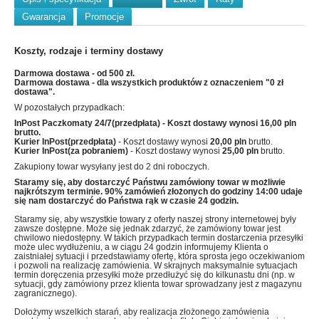
Gwarancja
Promocje
Koszty, rodzaje i terminy dostawy
Darmowa dostawa - od 500 zł.
Darmowa dostawa - dla wszystkich produktów z oznaczeniem "0 zł
dostawa".
W pozostałych przypadkach:
InPost Paczkomaty 24/7(przedpłata)
- Koszt dostawy wynosi
16,00 pln
brutto.
Kurier InPost(przedpłata)
- Koszt dostawy wynosi
20,00 pln
brutto.
Kurier InPost(za pobraniem)
- Koszt dostawy wynosi
25,00 pln
brutto.
Zakupiony towar wysyłany jest do 2 dni roboczych.
Staramy się, aby dostarczyć Państwu zamówiony towar w możliwie
najkrótszym terminie. 90% zamówień złożonych do godziny 14:00 udaje
się nam dostarczyć do Państwa rąk w czasie 24 godzin.
Staramy się, aby wszystkie towary z oferty naszej strony internetowej były
zawsze dostępne. Może się jednak zdarzyć, że zamówiony towar jest
chwilowo niedostępny. W takich przypadkach termin dostarczenia przesyłki
może ulec wydłużeniu, a w ciągu 24 godzin informujemy Klienta o
zaistniałej sytuacji i przedstawiamy ofertę, która sprosta jego oczekiwaniom
i pozwoli na realizację zamówienia. W skrajnych maksymalnie sytuacjach
termin doręczenia przesyłki może przedłużyć się do kilkunastu dni (np. w
sytuacji, gdy zamówiony przez klienta towar sprowadzany jest z magazynu
zagranicznego).
Dołożymy wszelkich starań, aby realizacja złożonego zamówienia