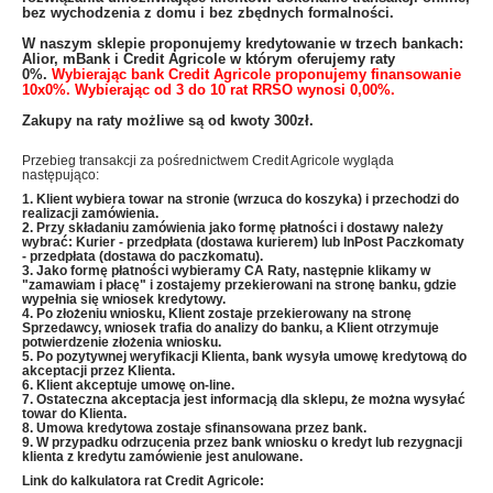
bez wychodzenia z domu i bez zbędnych formalności.
W naszym sklepie proponujemy kredytowanie w trzech bankach:
Alior, mBank i Credit Agricole w którym oferujemy raty
0%.
Wybierając bank Credit Agricole proponujemy finansowanie
10x0%. Wybierając od 3 do 10 rat RRSO wynosi 0,00%.
Zakupy na raty możliwe są od kwoty 300zł.
Przebieg transakcji za pośrednictwem Credit Agricole wygląda
następująco:
1. Klient wybiera towar na stronie (wrzuca do koszyka) i przechodzi do
realizacji zamówienia.
2. Przy składaniu zamówienia jako formę płatności i dostawy należy
wybrać: Kurier - przedpłata (dostawa kurierem) lub InPost Paczkomaty
- przedpłata (dostawa do paczkomatu).
3. Jako formę płatności wybieramy CA Raty, następnie klikamy w
"zamawiam i płacę" i zostajemy przekierowani na stronę banku, gdzie
wypełnia się wniosek kredytowy.
4. Po złożeniu wniosku, Klient zostaje przekierowany na stronę
Sprzedawcy, wniosek trafia do analizy do banku, a Klient otrzymuje
potwierdzenie złożenia wniosku.
5. Po pozytywnej weryfikacji Klienta, bank wysyła umowę kredytową do
akceptacji przez Klienta.
6. Klient akceptuje umowę on-line.
7. Ostateczna akceptacja jest informacją dla sklepu, że można wysyłać
towar do Klienta.
8. Umowa kredytowa zostaje sfinansowana przez bank.
9. W przypadku odrzucenia przez bank wniosku o kredyt lub rezygnacji
klienta z kredytu zamówienie jest anulowane.
Link do kalkulatora rat Credit Agricole: