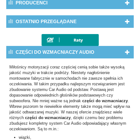
PRODUCENCI
OSTATNIO PRZEGLĄDANE
CZĘŚCI DO WZMACNIACZY AUDIO
Miłośnicy motoryzacji coraz częściej cenią sobie także wysoką
jakość muzyki w trakcie podróży. Niestety nagłośnienie
montowane fabrycznie w samochodach nie zawsze spełnia ich
oczekiwania. W takim przypadku najlepszym rozwiązaniem jest
zbudowanie systemu Car Audio od podstaw. Postawą jest
dopasowanie odpowiednich głośników podstawowych czy
subwoofera. Nie mniej ważne są jednak
części do wzmacniaczy
.
Wbrew pozorom te niewielkie elementy także mogą mieć wpływ na
jakość odtwarzanej muzyki. W naszej ofercie znajdziesz wiele
różnych
części do wzmacniaczy
, dzięki czemu bez problemu
zbudujesz kompletny system Car Audio odpowiadający własnym
oczekiwaniom. Są to m.in.:
wiązki,