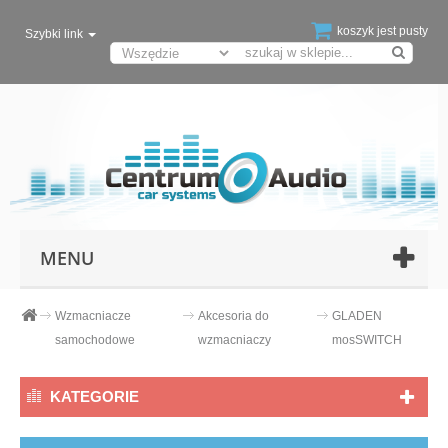
koszyk jest pusty
Szybki link
MENU
Wzmacniacze
Akcesoria do
GLADEN
samochodowe
wzmacniaczy
mosSWITCH
KATEGORIE