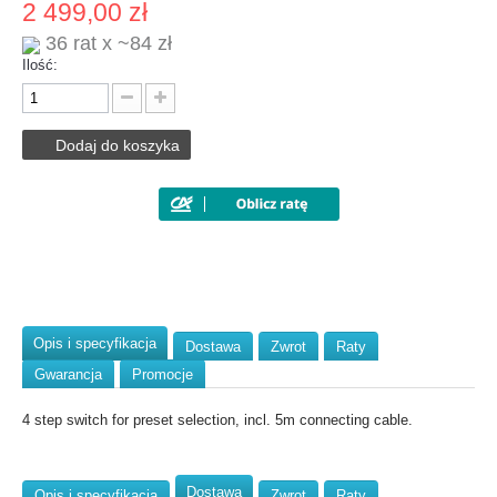
2 499,00 zł
36 rat x ~84 zł
Ilość:
Dodaj do koszyka
Opis i specyfikacja
Dostawa
Zwrot
Raty
Gwarancja
Promocje
4 step switch for preset selection, incl. 5m connecting cable.
Dostawa
Opis i specyfikacja
Zwrot
Raty