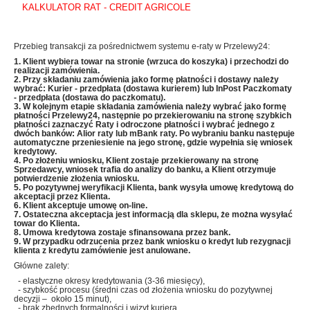
KALKULATOR RAT - CREDIT AGRICOLE
Przebieg transakcji za pośrednictwem systemu e-raty w Przelewy24:
1. Klient wybiera towar na stronie (wrzuca do koszyka) i przechodzi do
realizacji zamówienia.
2. Przy składaniu zamówienia jako formę płatności i dostawy należy
wybrać: Kurier - przedpłata (dostawa kurierem) lub InPost Paczkomaty
- przedpłata (dostawa do paczkomatu).
3. W kolejnym etapie składania zamówienia należy wybrać jako formę
płatności Przelewy24, następnie po przekierowaniu na stronę szybkich
płatności zaznaczyć Raty i odroczone płatności i wybrać jednego z
dwóch banków: Alior raty lub mBank raty
. Po wybraniu banku następuje
automatyczne przeniesienie
na jego stronę, gdzie wypełnia się wniosek
kredytowy.
4. Po złożeniu wniosku, Klient zostaje przekierowany na stronę
Sprzedawcy, wniosek trafia do analizy do banku, a Klient otrzymuje
potwierdzenie złożenia wniosku.
5. Po pozytywnej weryfikacji Klienta, bank wysyła umowę kredytową do
akceptacji przez Klienta.
6. Klient akceptuje umowę on-line.
7. Ostateczna akceptacja jest informacją dla sklepu, że można wysyłać
towar do Klienta.
8. Umowa kredytowa zostaje sfinansowana przez bank.
9. W przypadku odrzucenia przez bank wniosku o kredyt lub rezygnacji
klienta z kredytu zamówienie jest anulowane.
Główne zalety:
- elastyczne okresy kredytowania (3-36 miesięcy),
- szybkość procesu (średni czas od złożenia wniosku do pozytywnej
decyzji – około 15 minut),
- brak zbędnych formalności i wizyt kuriera,