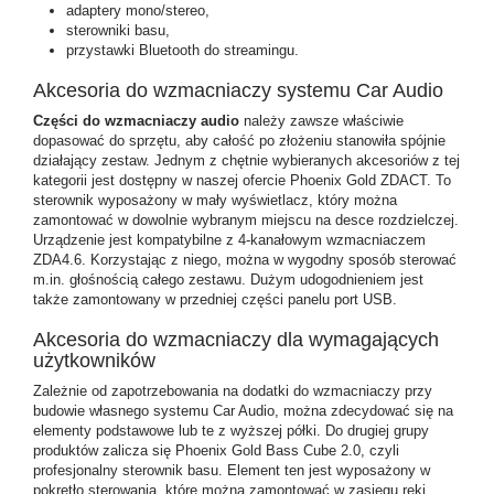
adaptery mono/stereo,
sterowniki basu,
przystawki Bluetooth do streamingu.
Akcesoria do wzmacniaczy systemu Car Audio
Części do wzmacniaczy audio
należy zawsze właściwie
dopasować do sprzętu, aby całość po złożeniu stanowiła spójnie
działający zestaw. Jednym z chętnie wybieranych akcesoriów z tej
kategorii jest dostępny w naszej ofercie Phoenix Gold ZDACT. To
sterownik wyposażony w mały wyświetlacz, który można
zamontować w dowolnie wybranym miejscu na desce rozdzielczej.
Urządzenie jest kompatybilne z 4-kanałowym wzmacniaczem
ZDA4.6. Korzystając z niego, można w wygodny sposób sterować
m.in. głośnością całego zestawu. Dużym udogodnieniem jest
także zamontowany w przedniej części panelu port USB.
Akcesoria do wzmacniaczy dla wymagających
użytkowników
Zależnie od zapotrzebowania na dodatki do wzmacniaczy przy
budowie własnego systemu Car Audio, można zdecydować się na
elementy podstawowe lub te z wyższej półki. Do drugiej grupy
produktów zalicza się Phoenix Gold Bass Cube 2.0, czyli
profesjonalny sterownik basu. Element ten jest wyposażony w
pokrętło sterowania, które można zamontować w zasięgu ręki