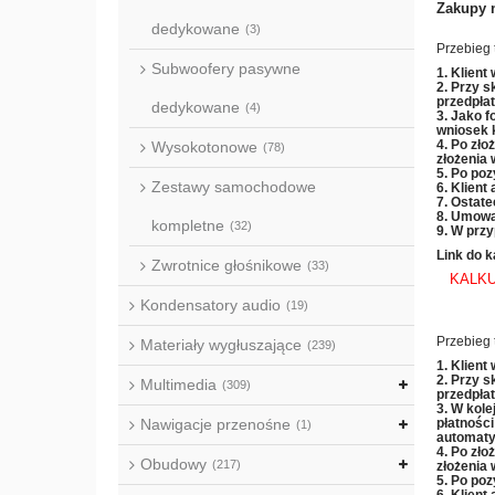
Zakupy n
dedykowane
(3)
Przebieg 
Subwoofery pasywne
1. Klient
2. Przy s
przedpła
dedykowane
(4)
3. Jako f
wniosek 
4. Po zło
Wysokotonowe
(78)
złożenia 
5. Po poz
Zestawy samochodowe
6. Klient
7. Ostate
8. Umowa
kompletne
(32)
9. W przy
Link do k
Zwrotnice głośnikowe
(33)
KALKU
Kondensatory audio
(19)
Przebieg 
Materiały wygłuszające
(239)
1. Klient
2. Przy s
Multimedia
(309)
przedpła
3. W kole
Nawigacje przenośne
płatności
(1)
automaty
4. Po zło
Obudowy
(217)
złożenia 
5. Po poz