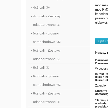
moc max
4x6 cali
(16)
moc RM
impedan
4x6 cali - Zestawy
pasmo p
głęboko
odseparowane
(1)
5x7 cali - głośniki
Opis i 
samochodowe
(22)
5x7 cali - Zestawy
Koszty, 
odseparowane
(0)
Darmowa 
Darmowa 
6x8 cali
(3)
W pozost
InPost P
6x9 cali - głośniki
Kurier In
Kurier In
samochodowe
(59)
Zakupiony
Staramy 
6x9 cali - Zestawy
dostarczy
Staramy s
odseparowane
(8)
niedostęp
przedstaw