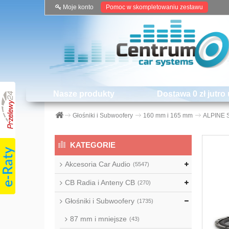
Moje konto
Pomoc w skompletowaniu zestawu
Nasze produkty
Dostawa 0 zł jutro 
Głośniki i Subwoofery
160 mm i 165 mm
ALPINE 
KATEGORIE
Akcesoria Car Audio
(5547)
CB Radia i Anteny CB
(270)
Głośniki i Subwoofery
(1735)
87 mm i mniejsze
(43)