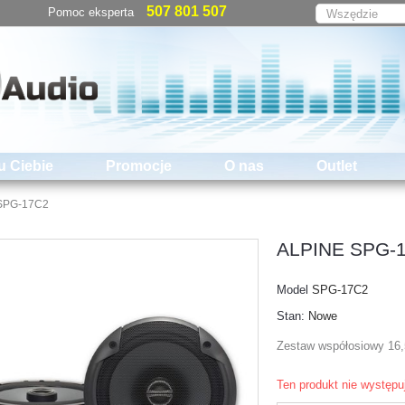
507 801 507
Pomoc eksperta
u Ciebie
Promocje
O nas
Outlet
SPG-17C2
ALPINE SPG-
Model
SPG-17C2
Stan:
Nowe
Zestaw współosiowy 16
Ten produkt nie występu