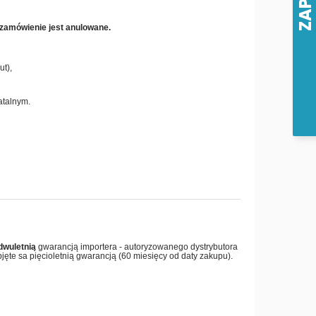
 zamówienie jest anulowane.
t),
atalnym.
dwuletnią
gwarancją importera - autoryzowanego dystrybutora
jęte sa pięcioletnią gwarancją (60 miesięcy od daty zakupu).