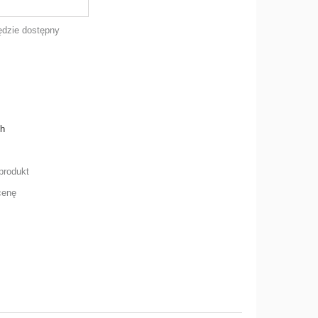
dzie dostępny
ch
produkt
cenę