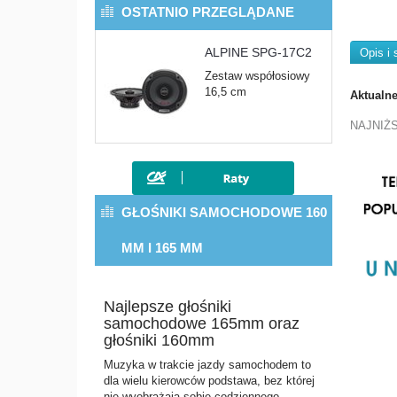
OSTATNIO PRZEGLĄDANE
ALPINE SPG-17C2
Opis i 
Zestaw współosiowy
16,5 cm
Aktualn
NAJNIŻ
GŁOŚNIKI SAMOCHODOWE 160
MM I 165 MM
Najlepsze głośniki
samochodowe 165mm oraz
głośniki 160mm
Muzyka w trakcie jazdy samochodem to
dla wielu kierowców podstawa, bez której
nie wyobrażają sobie codziennego