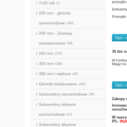
przesyłki
7x10 cali
(1)
Dołożymy 
200 mm - głośniki
Przesyłki
samochodowe
(102)
200 mm - Zestawy
Opis i 
odseparowane
(28)
30 dni n
250 mm
(117)
W Centru
300 mm
(155)
Mając na 
380 mm i większe
(43)
Głośniki dedykowane
(253)
Opis i 
Subwoofery samochodowe
(56)
Zakupy 
Subwoofery aktywne
​Innowac
umożliwi
samochodowe
(47)
W naszym
0%.
Wyb
Subwoofery aktywne