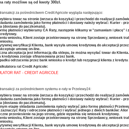
a raty możliwe są od kwoty 300zł.
transakcji za pośrednictwem Credit Agricole wygląda następująco:
 wybiera towar na stronie (wrzuca do koszyka) i przechodzi do realizacji zamówie
kładaniu zamówienia jako formę płatności i dostawy należy wybrać: Kurier - pr
ta (dostawa do paczkomatu).
ormę płatności wybieramy CA Raty, następnie klikamy w "zamawiam i płacę" i z
kredytowy.
żeniu wniosku, Klient zostaje przekierowany na stronę Sprzedawcy, wniosek traf
wniosku.
ytywnej weryfikacji Klienta, bank wysyła umowę kredytową do akceptacji przez 
 akceptuje umowę on-line.
czna akceptacja jest informacją dla sklepu, że można wysyłać towar do Klienta.
 kredytowa zostaje sfinansowana przez bank.
padku odrzucenia przez bank wniosku o kredyt lub rezygnacji klienta z kredytu
alkulatora rat Credit Agricole:
LATOR RAT - CREDIT AGRICOLE
transakcji za pośrednictwem systemu e-raty w Przelewy24:
 wybiera towar na stronie (wrzuca do koszyka) i przechodzi do realizacji zamówie
kładaniu zamówienia jako formę płatności i dostawy należy wybrać: Kurier - pr
ta (dostawa do paczkomatu).
jnym etapie składania zamówienia należy wybrać jako formę płatności Przelew
 zaznaczyć Raty i odroczone płatności i wybrać jednego z dwóch banków: Alior
czne przeniesienie
na jego stronę, gdzie wypełnia się wniosek kredytowy.
żeniu wniosku, Klient zostaje przekierowany na stronę Sprzedawcy, wniosek traf
wniosku.
ytywnej weryfikacji Klienta, bank wysyła umowę kredytową do akceptacji przez 