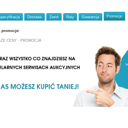
Promocje
specyfikacja
Dostawa
Zwrot
Raty
Gwarancja
e promocje:
SZE CENY - PROMOCJA