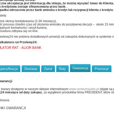
 akceptuje umowę on-line.
czna akceptacja jest informacją dla sklepu, że można wysyłać towar do Klienta.
 kredytowa zostaje sfinansowana przez bank.
padku odrzucenia przez bank wniosku o kredyt lub rezygnacji klienta z kredytu
lety:
zne okresy kredytowania (3-36 miesięcy),
ć procesu (średni czas od złożenia wniosku do pozytywnej decyzji – około 15 minu
ędnych formalności i wizyt kuriera,
ocedura odbywa się on-line.
zelewy24 nie pobiera dodatkowych prowizji od zakupów dokonanych w systemie r
alkulatora rat Przelewy24:
LATOR RAT - ALIOR BANK
Gwarancja
specyfikacja
Dostawa
Zwrot
Raty
Promocje
warancji
 towary dostępne w naszym sklepie internetowym
www.centrumaudio.pl
objęte są
(
24 miesiące od daty zakupu
), za wyjątkiem produktów firmy PRESIDENT, które ob
obrania:
NKI GWARANCJI