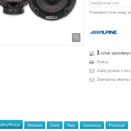
Powiadom mnie kiedy bę
1
sztuk sprzedany
Drukuj
Zadaj pytanie o ten 
Zaproponuj własną 
specyfikacja
Dostawa
Zwrot
Raty
Gwarancja
Promocje