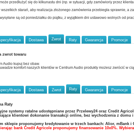
 może przedłużyć się do kilkunastu dni (np. w sytuacji, gdy zamówiony przez klien
wszelkich starań, aby realizacja złożonego zamówienia przebiegła sprawnie, a zaku
 wysyłane są od poniedziałku do piątku, z wyjątkiem dni ustawowo wolnych od pracy
Zwrot
specyfikacja
Dostawa
Raty
Gwarancja
Promocje
a zwrot towaru
m Audio kupuj bez obaw.
uwadze komfort naszych klientów w Centrum Audio produkty możesz zwrócić w ci
Raty
specyfikacja
Dostawa
Zwrot
Gwarancja
Promocje
na Raty
yjne systemy ratalne udostępniane przez Przelewy24 oraz Credit Agricol
ające klientowi dokonanie transakcji online, bez wychodzenia z domu 
 sklepie proponujemy kredytowanie w trzech bankach: Alior, mBank i C
ierając bank Credit Agricole proponujemy finansowanie 10x0%. Wybiera