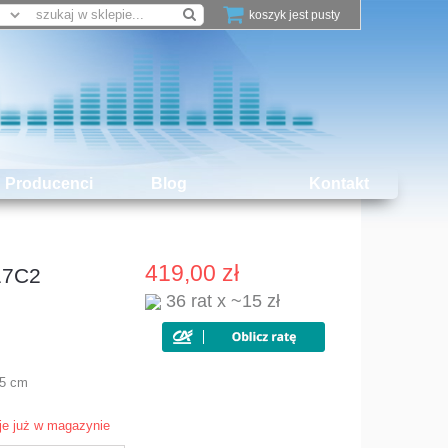
koszyk jest pusty
Producenci
Blog
Kontakt
419,00 zł
17C2
36 rat x ~15 zł
,5 cm
je już w magazynie