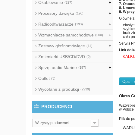
6. Klient
Okablowanie
(297)
7. Ostate
8. Umowa
9. W przy
Procesory dźwięku
(190)
Główne za
Radioodtwarzacze
(193)
- elastyc
- szybkoś
- brak zb
Wzmacniacze samochodowe
(500)
- cała pr
Serwis Pr
Zestawy głośnomówiące
(14)
Link do k
Zmieniarki USB/CD/DVD
KALKU
(0)
Sprzęt audio Marine
(157)
Outlet
(3)
Opis i 
Wycofane z produkcji
(2939)
Okres G
Wszystkie
PRODUCENCI
w Polsce 
Plik do p
Wszyscy producenci
WARU