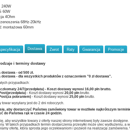
 240W
S 60W
cja 4Ohm
rzenoszenia 68Hz-20kHz
ść montażowa 60mm
Dostawa
specyfikacja
Zwrot
Raty
Gwarancja
Promocje
rodzaje i terminy dostawy
dostawa - od 500 zł.
dostawa - dla wszystkich produktów z oznaczeniem "0 zł dostawa".
ałych przypadkach:
aczkomaty 24/7(przedpłata)
- Koszt dostawy wynosi
16,00 pln
brutto.
Post(przedpłata)
- Koszt dostawy wynosi
20,00 pln
brutto.
Post(za pobraniem)
- Koszt dostawy wynosi
25,00 pln
brutto.
 towar wysyłany jest do 2 dni roboczych.
się, aby dostarczyć Państwu zamówiony towar w możliwie najkrótszym termini
ć do Państwa rąk w czasie 24 godzin.
ię, aby wszystkie towary z oferty naszej strony internetowej były zawsze dostępne
ny. W takich przypadkach termin dostarczenia przesyłki może ulec wydłużeniu, a w c
iamy ofertę, która sprosta jego oczekiwaniom i pozwoli na realizację zamówienia