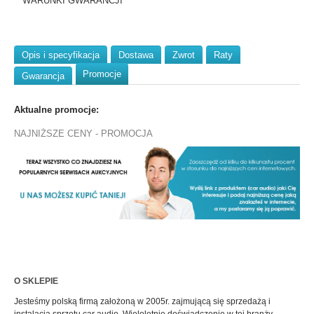
WARUNKI GWARANCJI
Opis i specyfikacja
Dostawa
Zwrot
Raty
Promocje
Gwarancja
Aktualne promocje:
NAJNIŻSZE CENY - PROMOCJA
O SKLEPIE
Jesteśmy polską firmą założoną w 2005r. zajmującą się sprzedażą i
instalacją sprzętu car audio. Wieloletnie doświadczenie w tej branży