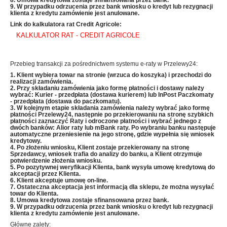
8. Umowa kredytowa zostaje sfinansowana przez bank.
9. W przypadku odrzucenia przez bank wniosku o kredyt lub rezygnacji
klienta z kredytu zamówienie jest anulowane.
Link do kalkulatora rat Credit Agricole:
KALKULATOR RAT - CREDIT AGRICOLE
Przebieg transakcji za pośrednictwem systemu e-raty w Przelewy24:
1. Klient wybiera towar na stronie (wrzuca do koszyka) i przechodzi do
realizacji zamówienia.
2. Przy składaniu zamówienia jako formę płatności i dostawy należy
wybrać: Kurier - przedpłata (dostawa kurierem) lub InPost Paczkomaty
- przedpłata (dostawa do paczkomatu).
3. W kolejnym etapie składania zamówienia należy wybrać jako formę
płatności Przelewy24, następnie po przekierowaniu na stronę szybkich
płatności zaznaczyć Raty i odroczone płatności i wybrać jednego z
dwóch banków: Alior raty lub mBank raty
. Po wybraniu banku następuje
automatyczne przeniesienie
na jego stronę, gdzie wypełnia się wniosek
kredytowy.
4. Po złożeniu wniosku, Klient zostaje przekierowany na stronę
Sprzedawcy, wniosek trafia do analizy do banku, a Klient otrzymuje
potwierdzenie złożenia wniosku.
5. Po pozytywnej weryfikacji Klienta, bank wysyła umowę kredytową do
akceptacji przez Klienta.
6. Klient akceptuje umowę on-line.
7. Ostateczna akceptacja jest informacją dla sklepu, że można wysyłać
towar do Klienta.
8. Umowa kredytowa zostaje sfinansowana przez bank.
9. W przypadku odrzucenia przez bank wniosku o kredyt lub rezygnacji
klienta z kredytu zamówienie jest anulowane.
Główne zalety: