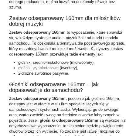
dobrego producenta, można liczyć na doskonały dźwięk bez
szumu.
Zestaw odseparowany 160mm dla miłośników
dobrej muzyki
Zestaw odseparowany 160mm
to wyposażenie, które sprawdzi
się w każdym systemie audio – niezależnie od marki i modelu
samochodu. To doskonała alternatywa dla podstawowego sprzętu,
który ma zdecydowanie mniejsze możliwości. Klasyczny
zestaw
odseparowany 160mm
przewiduje takie elementy jak:
głośniki średnio-niskotonowe (mid-woofery),
głośniki wysokotonowe
(tweetery),
2-drożne zwrotnice pasywne.
Głośniki odseparowane 165mm – jak
dopasować je do samochodu?
Zestaw odseparowany 165mm,
podobnie jak głośniki 160mm,
dostępny jest w ofercie wielu firm specjalizujących się w
samochodowych systemach audio. Wybierając go do swojego
auta, warto zwrócić uwagę na średnice otworów fabrycznych w
pojeździe. Jeżeli
głośniki odseparowane 165mm
są większe niż
dotychczasowe wyposażenie, to niezbędne będzie powiększenie
otworów przez ich wycięcie. To zadanie jest łatwe i możliwe do