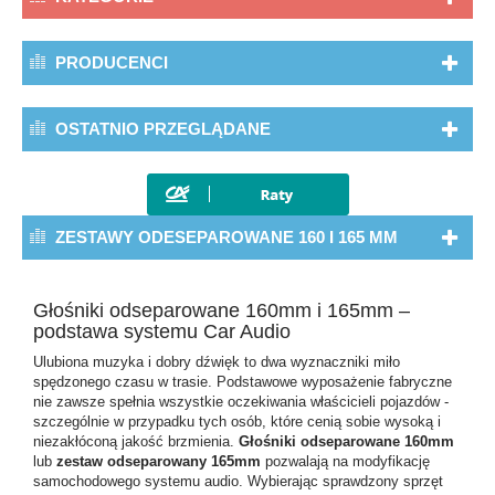
PRODUCENCI
OSTATNIO PRZEGLĄDANE
ZESTAWY ODESEPAROWANE 160 I 165 MM
Głośniki odseparowane 160mm i 165mm –
podstawa systemu Car Audio
Ulubiona muzyka i dobry dźwięk to dwa wyznaczniki miło
spędzonego czasu w trasie. Podstawowe wyposażenie fabryczne
nie zawsze spełnia wszystkie oczekiwania właścicieli pojazdów -
szczególnie w przypadku tych osób, które cenią sobie wysoką i
niezakłóconą jakość brzmienia.
Głośniki odseparowane 160mm
lub
zestaw odseparowany 165mm
pozwalają na modyfikację
samochodowego systemu audio. Wybierając sprawdzony sprzęt