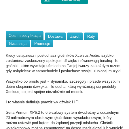
Opis i specyfikacja
Dostawa
Zwrot
Raty
Gwarancja
Promocje
Kiedy usiądziesz i posłuchasz głośników Xcelsus Audio, szybko
zostaniesz zaskoczony spokojem dźwięku i równowagą tonalną. To
głośniki, które wywołają uśmiech na Twojej twarzy za każdym razem,
gdy usiądziesz w samochodzie i posłuchasz swojej ulubionej muzyki.
Wszystko po prostu jest - dynamika, szczegóły i przede wszystkim
dobre skupienie dźwięku. To cecha, którą wyróżniają się produkty
Xcelsus, co jest spójne niezależnie od modelu.
I to właśnie definiuje prawdziwy dźwięk HiFi.
Seria Primum XP6.2 to 6,5-calowy system dwudrożny z oddzielnym
20-milimetrowym obrotowym głośnikiem wysokotonowym, który
można ustawić pod kątem do żądanej pozycji odsłuchu. Głośnik
wysokotonowy można zamontować na desce rozdzielczej lub wpuścić