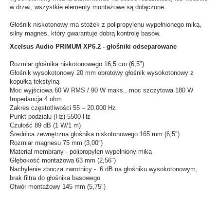
w drzwi, wszystkie elementy montażowe są dołączone.
Głośnik niskotonowy ma stożek z polipropylenu wypełnionego miką,
silny magnes, który gwarantuje dobrą kontrolę basów.
Xcelsus Audio PRIMUM XP6.2 - głośniki odseparowane
Rozmiar głośnika niskotonowego 16,5 cm (6,5″)
Głośnik wysokotonowy 20 mm obrotowy głośnik wysokotonowy z
kopułką tekstylną
Moc wyjściowa 60 W RMS / 90 W maks., moc szczytowa 180 W
Impedancja 4 ohm
Zakres częstotliwości 55 – 20.000 Hz
Punkt podziału (Hz) 5500 Hz
Czułość 89 dB (1 W/1 m)
Średnica zewnętrzna głośnika niskotonowego 165 mm (6,5″)
Rozmiar magnesu 75 mm (3,00″)
Materiał membrany - polipropylen wypełniony miką
Głębokość montażowa 63 mm (2,56″)
Nachylenie zbocza zwrotnicy - 6 dB na głośniku wysokotonowym,
brak filtra do głośnika basowego
Otwór montażowy 145 mm (5,75″)