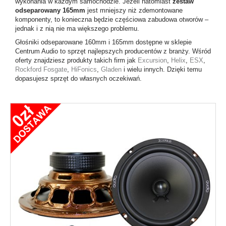
wykonania w każdym samochodzie. Jeżeli natomiast
zestaw
odseparowany 165mm
jest mniejszy niż zdemontowane
komponenty, to konieczna będzie częściowa zabudowa otworów –
jednak i z nią nie ma większego problemu.
Głośniki odseparowane 160mm
i
165mm
dostępne w sklepie
Centrum Audio to sprzęt najlepszych producentów z branży. Wśród
oferty znajdziesz produkty takich firm jak
Excursion
,
Helix
,
ESX
,
Rockford Fosgate
,
HiFonics
,
Gladen
i wielu innych. Dzięki temu
dopasujesz sprzęt do własnych oczekiwań.