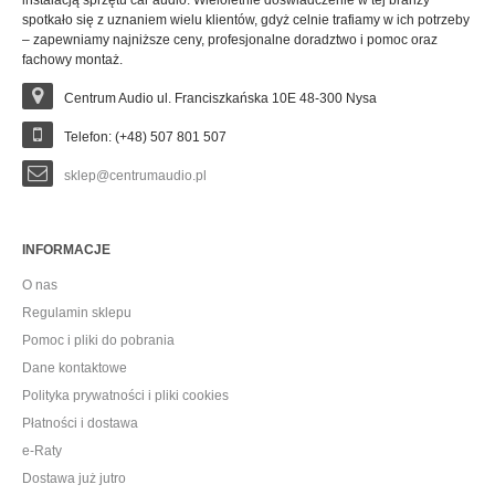
spotkało się z uznaniem wielu klientów, gdyż celnie trafiamy w ich potrzeby
– zapewniamy najniższe ceny, profesjonalne doradztwo i pomoc oraz
fachowy montaż.
Centrum Audio ul. Franciszkańska 10E 48-300 Nysa
Telefon: (+48) 507 801 507
sklep@centrumaudio.pl
INFORMACJE
O nas
Regulamin sklepu
Pomoc i pliki do pobrania
Dane kontaktowe
Polityka prywatności i pliki cookies
Płatności i dostawa
e-Raty
Dostawa już jutro