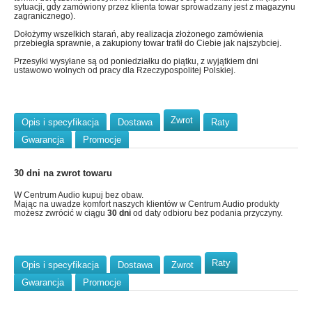
sytuacji, gdy zamówiony przez klienta towar sprowadzany jest z magazynu
zagranicznego).
Dołożymy wszelkich starań, aby realizacja złożonego zamówienia
przebiegła sprawnie, a zakupiony towar trafił do Ciebie jak najszybciej.
Przesyłki wysyłane są od poniedziałku do piątku, z wyjątkiem dni
ustawowo wolnych od pracy dla Rzeczypospolitej Polskiej.
Zwrot
Opis i specyfikacja
Dostawa
Raty
Gwarancja
Promocje
30 dni na zwrot towaru
W Centrum Audio kupuj bez obaw.
Mając na uwadze komfort naszych klientów w Centrum Audio produkty
możesz zwrócić w ciągu
30 dni
od daty odbioru bez podania przyczyny.
Raty
Opis i specyfikacja
Dostawa
Zwrot
Gwarancja
Promocje