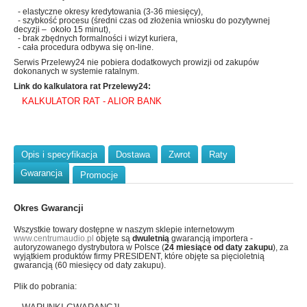
- elastyczne okresy kredytowania (3-36 miesięcy),
- szybkość procesu (średni czas od złożenia wniosku do pozytywnej
decyzji – około 15 minut),
- brak zbędnych formalności i wizyt kuriera,
- cała procedura odbywa się on-line.
Serwis Przelewy24 nie pobiera dodatkowych prowizji od zakupów
dokonanych w systemie ratalnym.
Link do kalkulatora rat Przelewy24:
KALKULATOR RAT - ALIOR BANK
Opis i specyfikacja
Dostawa
Zwrot
Raty
Gwarancja
Promocje
Okres Gwarancji
Wszystkie towary dostępne w naszym sklepie internetowym
www.centrumaudio.pl
objęte są
dwuletnią
gwarancją importera -
autoryzowanego dystrybutora w Polsce (
24 miesiące od daty zakupu
), za
wyjątkiem produktów firmy PRESIDENT, które objęte sa pięcioletnią
gwarancją (60 miesięcy od daty zakupu).
Plik do pobrania: