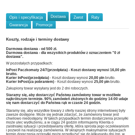
Dostawa
Opis i specyfikacja
Zwrot
Raty
Gwarancja
Promocje
Koszty, rodzaje i terminy dostawy
Darmowa dostawa - od 500 zł.
Darmowa dostawa - dla wszystkich produktów z oznaczeniem "0 zł
dostawa".
W pozostałych przypadkach:
InPost Paczkomaty 24/7(przedpłata)
- Koszt dostawy wynosi
16,00 pln
brutto.
Kurier InPost(przedpłata)
- Koszt dostawy wynosi
20,00 pln
brutto.
Kurier InPost(za pobraniem)
- Koszt dostawy wynosi
25,00 pln
brutto.
Zakupiony towar wysyłany jest do 2 dni roboczych.
Staramy się, aby dostarczyć Państwu zamówiony towar w możliwie
najkrótszym terminie. 90% zamówień złożonych do godziny 14:00 udaje
się nam dostarczyć do Państwa rąk w czasie 24 godzin.
Staramy się, aby wszystkie towary z oferty naszej strony internetowej były
zawsze dostępne. Może się jednak zdarzyć, że zamówiony towar jest
chwilowo niedostępny. W takich przypadkach termin dostarczenia przesyłki
może ulec wydłużeniu, a w ciągu 24 godzin informujemy Klienta o
zaistniałej sytuacji i przedstawiamy ofertę, która sprosta jego oczekiwaniom
i pozwoli na realizację zamówienia. W skrajnych maksymalnie sytuacjach
termin doręczenia przesyłki może przedłużyć się do kilkunastu dni (np. w