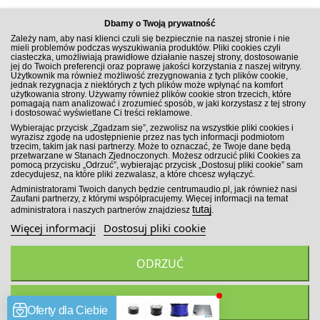
Dbamy o Twoją prywatność
Zależy nam, aby nasi klienci czuli się bezpiecznie na naszej stronie i nie
mieli problemów podczas wyszukiwania produktów. Pliki cookies czyli
ciasteczka, umożliwiają prawidłowe działanie naszej strony, dostosowanie
jej do Twoich preferencji oraz poprawę jakości korzystania z naszej witryny.
Użytkownik ma również możliwość zrezygnowania z tych plików cookie,
jednak rezygnacja z niektórych z tych plików może wpłynąć na komfort
użytkowania strony. Używamy również plików cookie stron trzecich, które
pomagają nam analizować i zrozumieć sposób, w jaki korzystasz z tej strony
i dostosować wyświetlane Ci treści reklamowe.
ZAPISZ SIĘ DO NEWSLETTERA
Wybierając przycisk „Zgadzam się”, zezwolisz na wszystkie pliki cookies i
wyrazisz zgodę na udostępnienie przez nas tych informacji podmiotom
trzecim, takim jak nasi partnerzy. Może to oznaczać, że Twoje dane będą
przetwarzane w Stanach Zjednoczonych. Możesz odrzucić pliki Cookies za
pomocą przycisku „Odrzuć”, wybierając przycisk „Dostosuj pliki cookie” sam
zdecydujesz, na które pliki zezwalasz, a które chcesz wyłączyć.
ZAPISZ SIĘ!
Administratorami Twoich danych będzie centrumaudio.pl, jak również nasi
Zaufani partnerzy, z którymi współpracujemy. Więcej informacji na temat
tutaj
administratora i naszych partnerów znajdziesz
.
Więcej informacji
Dostosuj pliki cookie
ODRZUĆ
Wszelkie prawa zastrzeżone. Sklep Car Audio CentrumAudio.pl
2026
ZGADZAM SIĘ