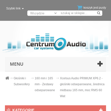
koszyk jest pusty
Szybki link
MENU
Głośniki i
160 mm i 165
Xcelsus Audio PRIMUM XP6.2 -
Subwoofery
mm - Zestawy
głośniki odseparowane, średnica
odseparowane
midbasu 165 mm, moc RMS 60
Wat
KATEGORIE