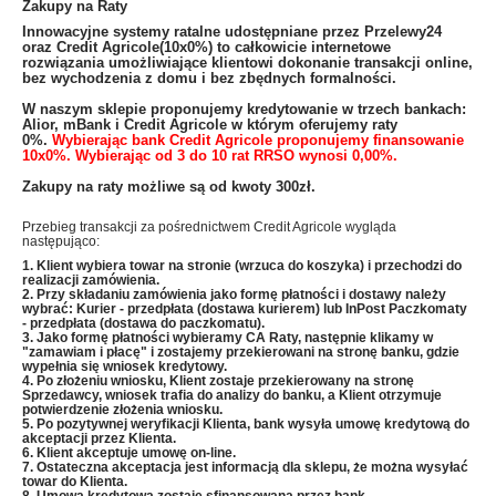
Zakupy na Raty
​Innowacyjne systemy ratalne udostępniane przez Przelewy24
oraz Credit Agricole(10x0%) to całkowicie internetowe
rozwiązania umożliwiające klientowi dokonanie transakcji online,
bez wychodzenia z domu i bez zbędnych formalności.
W naszym sklepie proponujemy kredytowanie w trzech bankach:
Alior, mBank i Credit Agricole w którym oferujemy raty
0%.
Wybierając bank Credit Agricole proponujemy finansowanie
10x0%. Wybierając od 3 do 10 rat RRSO wynosi 0,00%.
Zakupy na raty możliwe są od kwoty 300zł.
Przebieg transakcji za pośrednictwem Credit Agricole wygląda
następująco:
1. Klient wybiera towar na stronie (wrzuca do koszyka) i przechodzi do
realizacji zamówienia.
2. Przy składaniu zamówienia jako formę płatności i dostawy należy
wybrać: Kurier - przedpłata (dostawa kurierem) lub InPost Paczkomaty
- przedpłata (dostawa do paczkomatu).
3. Jako formę płatności wybieramy CA Raty, następnie klikamy w
"zamawiam i płacę" i zostajemy przekierowani na stronę banku, gdzie
wypełnia się wniosek kredytowy.
4. Po złożeniu wniosku, Klient zostaje przekierowany na stronę
Sprzedawcy, wniosek trafia do analizy do banku, a Klient otrzymuje
potwierdzenie złożenia wniosku.
5. Po pozytywnej weryfikacji Klienta, bank wysyła umowę kredytową do
akceptacji przez Klienta.
6. Klient akceptuje umowę on-line.
7. Ostateczna akceptacja jest informacją dla sklepu, że można wysyłać
towar do Klienta.