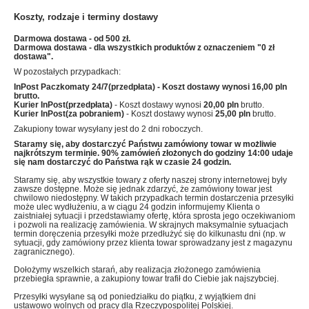
Koszty, rodzaje i terminy dostawy
Darmowa dostawa - od 500 zł.
Darmowa dostawa - dla wszystkich produktów z oznaczeniem "0 zł
dostawa".
W pozostałych przypadkach:
InPost Paczkomaty 24/7(przedpłata)
- Koszt dostawy wynosi
16,00 pln
brutto.
Kurier InPost(przedpłata)
- Koszt dostawy wynosi
20,00 pln
brutto.
Kurier InPost(za pobraniem)
- Koszt dostawy wynosi
25,00 pln
brutto.
Zakupiony towar wysyłany jest do 2 dni roboczych.
Staramy się, aby dostarczyć Państwu zamówiony towar w możliwie
najkrótszym terminie. 90% zamówień złożonych do godziny 14:00 udaje
się nam dostarczyć do Państwa rąk w czasie 24 godzin.
Staramy się, aby wszystkie towary z oferty naszej strony internetowej były
zawsze dostępne. Może się jednak zdarzyć, że zamówiony towar jest
chwilowo niedostępny. W takich przypadkach termin dostarczenia przesyłki
może ulec wydłużeniu, a w ciągu 24 godzin informujemy Klienta o
zaistniałej sytuacji i przedstawiamy ofertę, która sprosta jego oczekiwaniom
i pozwoli na realizację zamówienia. W skrajnych maksymalnie sytuacjach
termin doręczenia przesyłki może przedłużyć się do kilkunastu dni (np. w
sytuacji, gdy zamówiony przez klienta towar sprowadzany jest z magazynu
zagranicznego).
Dołożymy wszelkich starań, aby realizacja złożonego zamówienia
przebiegła sprawnie, a zakupiony towar trafił do Ciebie jak najszybciej.
Przesyłki wysyłane są od poniedziałku do piątku, z wyjątkiem dni
ustawowo wolnych od pracy dla Rzeczypospolitej Polskiej.