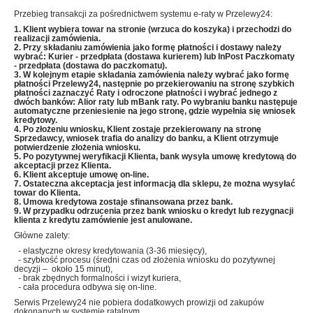
Przebieg transakcji za pośrednictwem systemu e-raty w Przelewy24:
1. Klient wybiera towar na stronie (wrzuca do koszyka) i przechodzi do
realizacji zamówienia.
2. Przy składaniu zamówienia jako formę płatności i dostawy należy
wybrać: Kurier - przedpłata (dostawa kurierem) lub InPost Paczkomaty
- przedpłata (dostawa do paczkomatu).
3. W kolejnym etapie składania zamówienia należy wybrać jako formę
płatności Przelewy24, następnie po przekierowaniu na stronę szybkich
płatności zaznaczyć Raty i odroczone płatności i wybrać jednego z
dwóch banków: Alior raty lub mBank raty
. Po wybraniu banku następuje
automatyczne przeniesienie
na jego stronę, gdzie wypełnia się wniosek
kredytowy.
4. Po złożeniu wniosku, Klient zostaje przekierowany na stronę
Sprzedawcy, wniosek trafia do analizy do banku, a Klient otrzymuje
potwierdzenie złożenia wniosku.
5. Po pozytywnej weryfikacji Klienta, bank wysyła umowę kredytową do
akceptacji przez Klienta.
6. Klient akceptuje umowę on-line.
7. Ostateczna akceptacja jest informacją dla sklepu, że można wysyłać
towar do Klienta.
8. Umowa kredytowa zostaje sfinansowana przez bank.
9. W przypadku odrzucenia przez bank wniosku o kredyt lub rezygnacji
klienta z kredytu zamówienie jest anulowane.
Główne zalety:
- elastyczne okresy kredytowania (3-36 miesięcy),
- szybkość procesu (średni czas od złożenia wniosku do pozytywnej
decyzji – około 15 minut),
- brak zbędnych formalności i wizyt kuriera,
- cała procedura odbywa się on-line.
Serwis Przelewy24 nie pobiera dodatkowych prowizji od zakupów
dokonanych w systemie ratalnym.