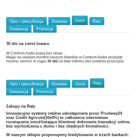
Zwrot
Opis i specyfikacja
Dostawa
Raty
Gwarancja
Promocje
30 dni na zwrot towaru
W Centrum Audio kupuj bez obaw.
Mając na uwadze komfort naszych klientów w Centrum Audio produkty
możesz zwrócić w ciągu
30 dni
od daty odbioru bez podania przyczyny.
Raty
Opis i specyfikacja
Dostawa
Zwrot
Gwarancja
Promocje
Zakupy na Raty
​Innowacyjne systemy ratalne udostępniane przez Przelewy24
oraz Credit Agricole(10x0%) to całkowicie internetowe
rozwiązania umożliwiające klientowi dokonanie transakcji online,
bez wychodzenia z domu i bez zbędnych formalności.
W naszym sklepie proponujemy kredytowanie w trzech bankach: