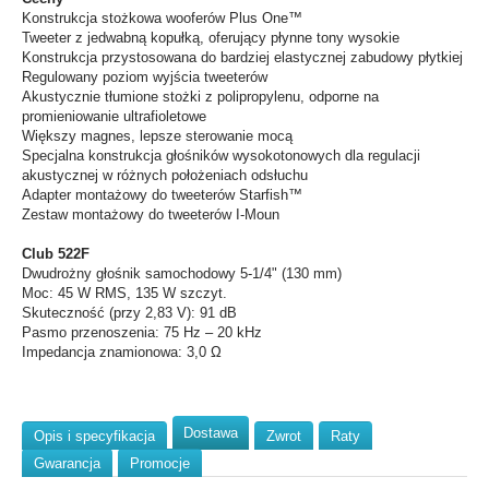
Konstrukcja stożkowa wooferów Plus One™
Tweeter z jedwabną kopułką, oferujący płynne tony wysokie
Konstrukcja przystosowana do bardziej elastycznej zabudowy płytkiej
Regulowany poziom wyjścia tweeterów
Akustycznie tłumione stożki z polipropylenu, odporne na
promieniowanie ultrafioletowe
Większy magnes, lepsze sterowanie mocą
Specjalna konstrukcja głośników wysokotonowych dla regulacji
akustycznej w różnych położeniach odsłuchu
Adapter montażowy do tweeterów Starfish™
Zestaw montażowy do tweeterów I-Moun
Club 522F
Dwudrożny głośnik samochodowy 5-1/4" (130 mm)
Moc: 45 W RMS, 135 W szczyt.
Skuteczność (przy 2,83 V): 91 dB
Pasmo przenoszenia: 75 Hz – 20 kHz
Impedancja znamionowa: 3,0 Ω
Dostawa
Opis i specyfikacja
Zwrot
Raty
Gwarancja
Promocje