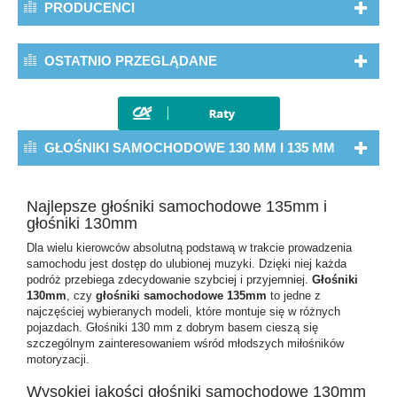
PRODUCENCI
OSTATNIO PRZEGLĄDANE
GŁOŚNIKI SAMOCHODOWE 130 MM I 135 MM
Najlepsze głośniki samochodowe 135mm i
głośniki 130mm
Dla wielu kierowców absolutną podstawą w trakcie prowadzenia
samochodu jest dostęp do ulubionej muzyki. Dzięki niej każda
podróż przebiega zdecydowanie szybciej i przyjemniej.
Głośniki
130mm
, czy
głośniki samochodowe 135mm
to jedne z
najczęściej wybieranych modeli, które montuje się w różnych
pojazdach.
Głośniki 130 mm z dobrym basem
cieszą się
szczególnym zainteresowaniem wśród młodszych miłośników
motoryzacji.
Wysokiej jakości głośniki samochodowe 130mm