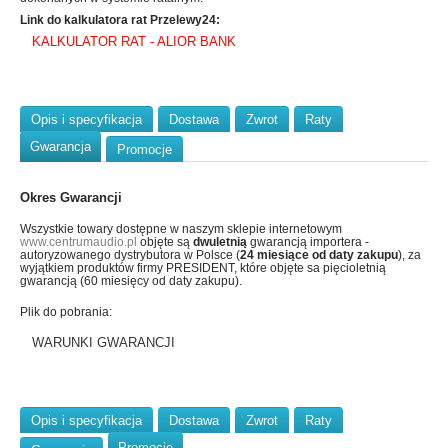
Link do kalkulatora rat Przelewy24:
KALKULATOR RAT - ALIOR BANK
Opis i specyfikacja
Dostawa
Zwrot
Raty
Gwarancja
Promocje
Okres Gwarancji
Wszystkie towary dostępne w naszym sklepie internetowym
www.centrumaudio.pl
objęte są
dwuletnią
gwarancją importera -
autoryzowanego dystrybutora w Polsce (
24 miesiące od daty zakupu
), za
wyjątkiem produktów firmy PRESIDENT, które objęte sa pięcioletnią
gwarancją (60 miesięcy od daty zakupu).
Plik do pobrania:
WARUNKI GWARANCJI
Opis i specyfikacja
Dostawa
Zwrot
Raty
Promocje