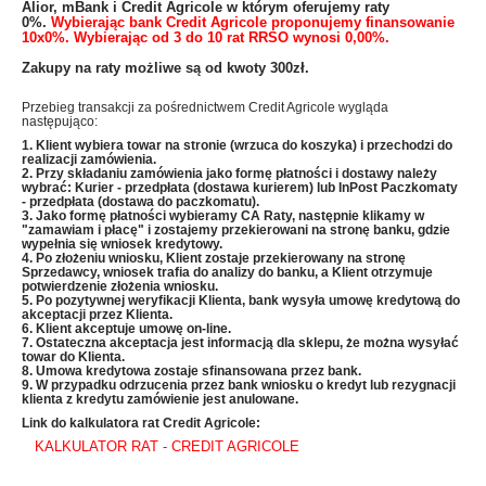
Alior, mBank i Credit Agricole w którym oferujemy raty
0%.
Wybierając bank Credit Agricole proponujemy finansowanie
10x0%. Wybierając od 3 do 10 rat RRSO wynosi 0,00%.
Zakupy na raty możliwe są od kwoty 300zł.
Przebieg transakcji za pośrednictwem Credit Agricole wygląda
następująco:
1. Klient wybiera towar na stronie (wrzuca do koszyka) i przechodzi do
realizacji zamówienia.
2. Przy składaniu zamówienia jako formę płatności i dostawy należy
wybrać: Kurier - przedpłata (dostawa kurierem) lub InPost Paczkomaty
- przedpłata (dostawa do paczkomatu).
3. Jako formę płatności wybieramy CA Raty, następnie klikamy w
"zamawiam i płacę" i zostajemy przekierowani na stronę banku, gdzie
wypełnia się wniosek kredytowy.
4. Po złożeniu wniosku, Klient zostaje przekierowany na stronę
Sprzedawcy, wniosek trafia do analizy do banku, a Klient otrzymuje
potwierdzenie złożenia wniosku.
5. Po pozytywnej weryfikacji Klienta, bank wysyła umowę kredytową do
akceptacji przez Klienta.
6. Klient akceptuje umowę on-line.
7. Ostateczna akceptacja jest informacją dla sklepu, że można wysyłać
towar do Klienta.
8. Umowa kredytowa zostaje sfinansowana przez bank.
9. W przypadku odrzucenia przez bank wniosku o kredyt lub rezygnacji
klienta z kredytu zamówienie jest anulowane.
Link do kalkulatora rat Credit Agricole:
KALKULATOR RAT - CREDIT AGRICOLE