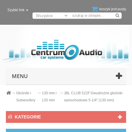
koszyk jest pusty
Szybki link
MENU
Głośniki i
130 mm i
JBL CLUB 522F Dwudrożne głośniki
Subwoofery
135 mm
samochodowe 5-1/4" (130 mm)
KATEGORIE