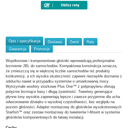
Opis i specyfikacja
Dostawa
Zwrot
Raty
Gwarancja
Promocje
Współosiowe i komponentowe głośniki wprowadzają profesjonalne
brzmienie JBL do samochodów. Kompaktowa konstrukcja oznacza,
że zmieszczą się w większej liczbie samochodów niż produkty
konkurencji, a ich wysoka skuteczność zapewni niezwykłe doznania z
odsłuchu nawet w przypadku systemów o umiarkowanej mocy.
Wytrzymałe woofery stożkowe Plus One™ z polipropylenu oferują
potężnie brzmiące basy i długą żywotność. Tweetery generujące
płynne tony wysokie zapewniają lepsze i zawsze przyjemne dla ucha
odwzorowanie dźwięku o wysokiej częstotliwości, bez względu na
poziom głośności. Adapter montażowy do głośników wysokotonowych
Starfish™ oraz zestaw montażowy do tweeterów I-Mount w systemie
głośników komponentowych do łatwej instalacji.
Cechy