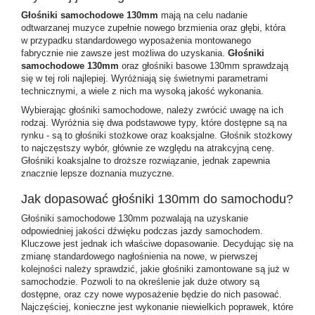
Głośniki samochodowe 130mm
mają na celu nadanie
odtwarzanej muzyce zupełnie nowego brzmienia oraz głębi, która
w przypadku standardowego wyposażenia montowanego
fabrycznie nie zawsze jest możliwa do uzyskania.
Głośniki
samochodowe 130mm
oraz głośniki basowe 130mm sprawdzają
się w tej roli najlepiej. Wyróżniają się świetnymi parametrami
technicznymi, a wiele z nich ma wysoką jakość wykonania.
Wybierając głośniki samochodowe, należy zwrócić uwagę na ich
rodzaj. Wyróżnia się dwa podstawowe typy, które dostępne są na
rynku - są to głośniki stożkowe oraz koaksjalne. Głośnik stożkowy
to najczęstszy wybór, głównie ze względu na atrakcyjną cenę.
Głośniki koaksjalne to droższe rozwiązanie, jednak zapewnia
znacznie lepsze doznania muzyczne.
Jak dopasować głośniki 130mm do samochodu?
Głośniki samochodowe 130mm
pozwalają na uzyskanie
odpowiedniej jakości dźwięku podczas jazdy samochodem.
Kluczowe jest jednak ich właściwe dopasowanie. Decydując się na
zmianę standardowego nagłośnienia na nowe, w pierwszej
kolejności należy sprawdzić, jakie głośniki zamontowane są już w
samochodzie. Pozwoli to na określenie jak duże otwory są
dostępne, oraz czy nowe wyposażenie będzie do nich pasować.
Najczęściej, konieczne jest wykonanie niewielkich poprawek, które