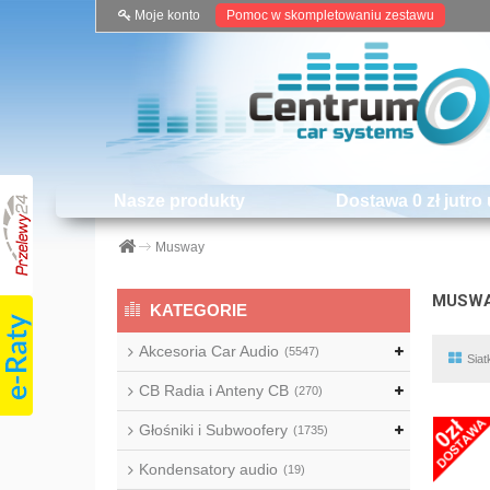
Moje konto
Pomoc w skompletowaniu zestawu
Nasze produkty
Dostawa 0 zł jutro 
Musway
MUSWA
KATEGORIE
Akcesoria Car Audio
(5547)
Siat
CB Radia i Anteny CB
(270)
Głośniki i Subwoofery
(1735)
Kondensatory audio
(19)