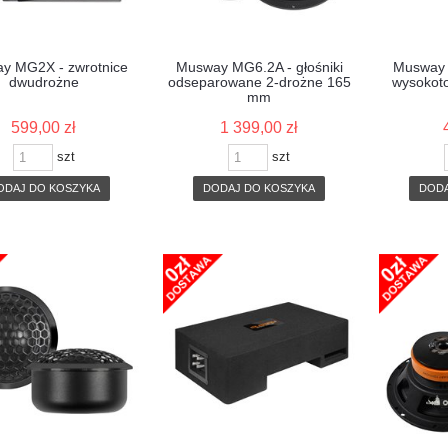
y MG2X - zwrotnice
Musway MG6.2A - głośniki
Musway M
dwudrożne
odseparowane 2-drożne 165
wysokot
mm
599,00 zł
1 399,00 zł
szt
szt
ODAJ DO KOSZYKA
DODAJ DO KOSZYKA
DODA