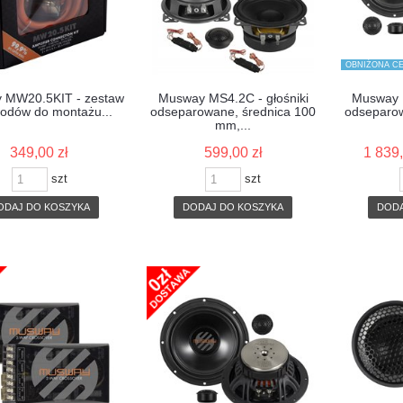
OBNIŻONA CE
 MW20.5KIT - zestaw
Musway MS4.2C - głośniki
Musway M
odów do montażu...
odseparowane, średnica 100
odseparo
mm,...
349,00 zł
599,00 zł
1 839,
szt
szt
ODAJ DO KOSZYKA
DODAJ DO KOSZYKA
DODA