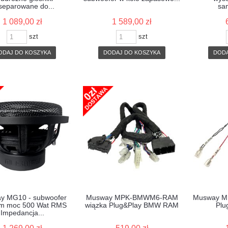
separowane do...
sa
1 089,00 zł
1 589,00 zł
szt
szt
ODAJ DO KOSZYKA
DODAJ DO KOSZYKA
DODA
y MG10 - subwoofer
Musway MPK-BMWM6-RAM
Musway M
m moc 500 Wat RMS
wiązka Plug&Play BMW RAM
Plu
Impedancja...