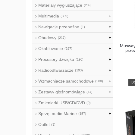
Materiały wygłuszające
(239)
Multimedia
(309)
Nawigacje przenośne
(1)
Obudowy
(217)
Musway
Okablowanie
(297)
prze
Procesory dźwięku
(190)
Radioodtwarzacze
(193)
Wzmacniacze samochodowe
(500)
D
Zestawy głośnomówiące
(14)
Zmieniarki USB/CD/DVD
(0)
Sprzęt audio Marine
(157)
Outlet
(3)