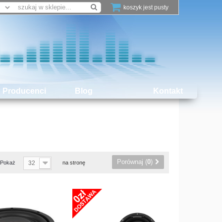
koszyk jest pusty
Producenci
Blog
Kontakt
Porównaj (
0
)
Pokaż
32
na stronę