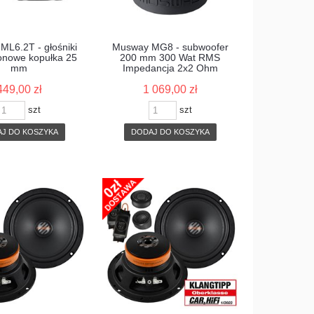
L6.2T - głośniki
Musway MG8 - subwoofer
onowe kopułka 25
200 mm 300 Wat RMS
mm
Impedancja 2x2 Ohm
449,00 zł
1 069,00 zł
szt
szt
J DO KOSZYKA
DODAJ DO KOSZYKA