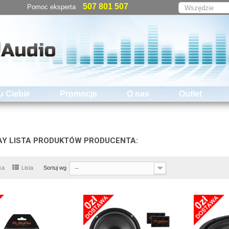
507 801 507
Pomoc eksperta
u Ciebie
Promocje
O nas
Outlet
Y LISTA PRODUKTÓW PRODUCENTA:
ka
Lista
Sortuj wg
--