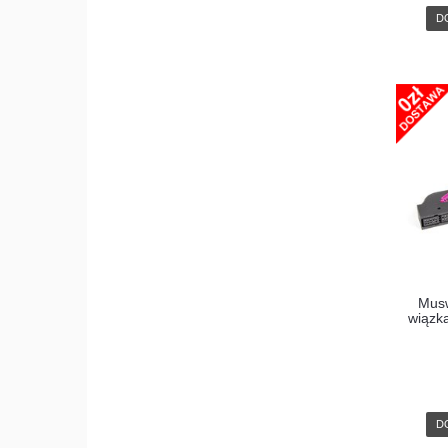
D
Mus
wiązk
D