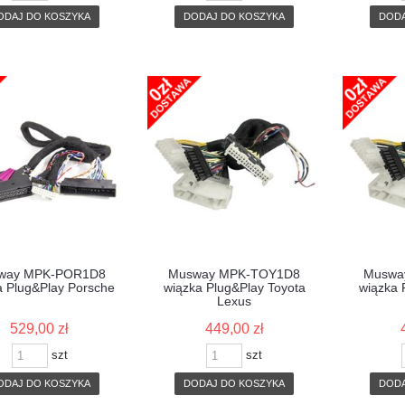
ODAJ DO KOSZYKA
DODAJ DO KOSZYKA
DODA
way MPK-POR1D8
Musway MPK-TOY1D8
Muswa
a Plug&Play Porsche
wiązka Plug&Play Toyota
wiązka 
Lexus
529,00 zł
449,00 zł
szt
szt
ODAJ DO KOSZYKA
DODAJ DO KOSZYKA
DODA