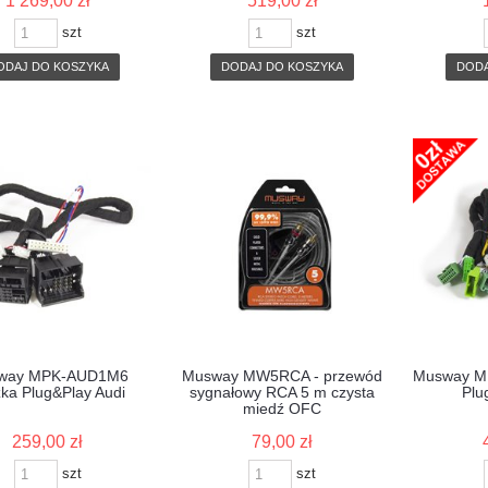
1 269,00 zł
519,00 zł
szt
szt
ODAJ DO KOSZYKA
DODAJ DO KOSZYKA
DODA
way MPK-AUD1M6
Musway MW5RCA - przewód
Musway M
ka Plug&Play Audi
sygnałowy RCA 5 m czysta
Plu
miedź OFC
259,00 zł
79,00 zł
szt
szt