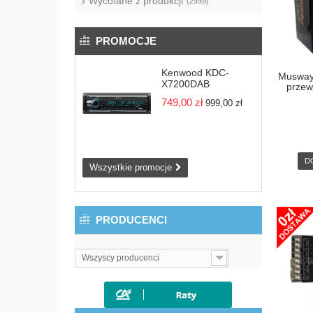
Wycofane z produkcji
(2939)
PROMOCJE
Kenwood KDC-
Musway
X7200DAB
przew
749,00 zł
999,00 zł
D
Wszystkie promocje
PRODUCENCI
Wszyscy producenci