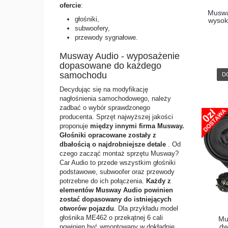
ofercie
:
Muswa
głośniki,
wysok
subwoofery,
przewody sygnałowe.
Musway Audio - wyposażenie
dopasowane do każdego
samochodu
D
Decydując się na modyfikację
nagłośnienia samochodowego, należy
zadbać o wybór sprawdzonego
producenta. Sprzęt najwyższej jakości
proponuje
między innymi firma Musway.
Głośniki opracowane zostały z
dbałością o najdrobniejsze detale
. Od
czego zacząć montaż sprzętu Musway?
Car Audio to przede wszystkim głośniki
podstawowe, subwoofer oraz przewody
potrzebne do ich połączenia.
Każdy z
elementów Musway Audio powinien
zostać dopasowany do istniejących
otworów pojazdu
. Dla przykładu model
głośnika ME462 o przekątnej 6 cali
Mu
dw
powinien być wmontowany w dokładnie