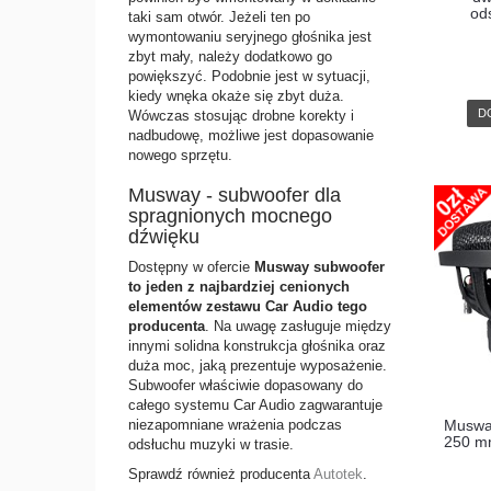
od
taki sam otwór. Jeżeli ten po
wymontowaniu seryjnego głośnika jest
zbyt mały, należy dodatkowo go
powiększyć. Podobnie jest w sytuacji,
kiedy wnęka okaże się zbyt duża.
D
Wówczas stosując drobne korekty i
nadbudowę, możliwe jest dopasowanie
nowego sprzętu.
Musway - subwoofer dla
spragnionych mocnego
dźwięku
Dostępny w ofercie
Musway subwoofer
to jeden z najbardziej cenionych
elementów zestawu Car Audio tego
producenta
. Na uwagę zasługuje między
innymi solidna konstrukcja głośnika oraz
duża moc, jaką prezentuje wyposażenie.
Subwoofer właściwie dopasowany do
całego systemu Car Audio zagwarantuje
Muswa
niezapomniane wrażenia podczas
250 m
odsłuchu muzyki w trasie.
Sprawdź również producenta
Autotek
.