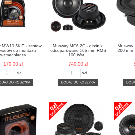
 MW10.5KIT - zestaw
Musway MC6.2C - głośniki
Musway 
wodów do montażu
odseparowane 165 mm RMS
200 mm 
wzmacniacza
100 Wat...
179,00 zł
749,00 zł
szt
szt
ODAJ DO KOSZYKA
DODAJ DO KOSZYKA
DODA