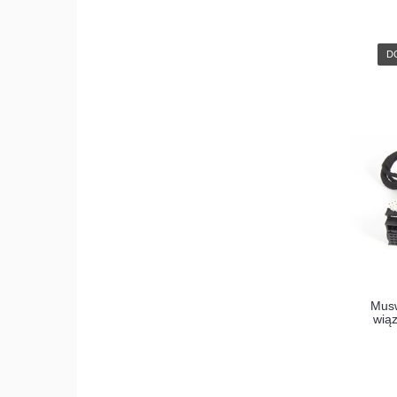
D
Mus
wiąz