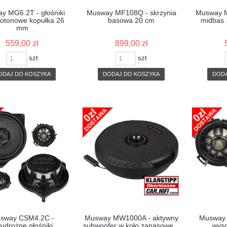
y MG6.2T - głośniki
Musway MF108Q - skrzynia
Musway M
otonowe kopułka 26
basowa 20 cm
midbas
mm
559,00 zł
899,00 zł
szt
szt
ODAJ DO KOSZYKA
DODAJ DO KOSZYKA
DODA
sway CSM4.2C -
Musway MW1000A - aktywny
Musway 
udrożne głośniki
subwoofer w koło zapasowe...
wys