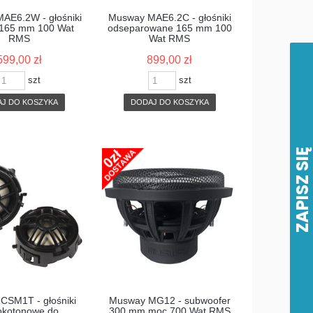
AE6.2W - głośniki
Musway MAE6.2C - głośniki
 165 mm 100 Wat
odseparowane 165 mm 100
RMS
Wat RMS
599,00 zł
899,00 zł
szt
szt
J DO KOSZYKA
DODAJ DO KOSZYKA
CSM1T - głośniki
Musway MG12 - subwoofer
okotonowe do
300 mm moc 700 Wat RMS