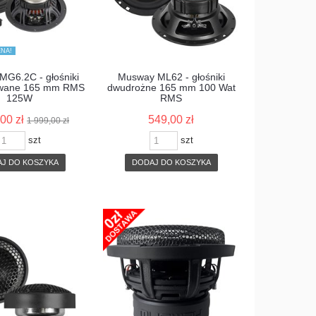
NA!
G6.2C - głośniki
Musway ML62 - głośniki
wane 165 mm RMS
dwudrożne 165 mm 100 Wat
125W
RMS
00 zł
549,00 zł
1 999,00 zł
szt
szt
J DO KOSZYKA
DODAJ DO KOSZYKA