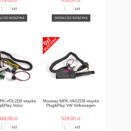
179,00 zł
439,00 zł
szt
szt
J DO KOSZYKA
DODAJ DO KOSZYKA
PK-VOL2D8 wiązka
Musway MPK-VAG2D8 wiązka
g&Play Volvo
Plug&Play VW Volkswagen
449,00 zł
529,00 zł
szt
szt