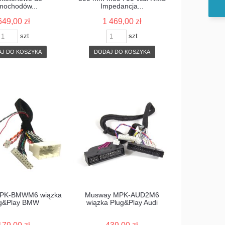
mochodów...
Impedancja...
649,00 zł
1 469,00 zł
szt
szt
J DO KOSZYKA
DODAJ DO KOSZYKA
PK-BMWM6 wiązka
Musway MPK-AUD2M6
g&Play BMW
wiązka Plug&Play Audi