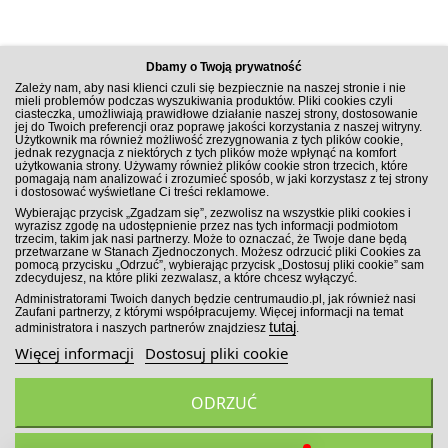
Dbamy o Twoją prywatność
Zależy nam, aby nasi klienci czuli się bezpiecznie na naszej stronie i nie
mieli problemów podczas wyszukiwania produktów. Pliki cookies czyli
ciasteczka, umożliwiają prawidłowe działanie naszej strony, dostosowanie
jej do Twoich preferencji oraz poprawę jakości korzystania z naszej witryny.
Użytkownik ma również możliwość zrezygnowania z tych plików cookie,
jednak rezygnacja z niektórych z tych plików może wpłynąć na komfort
użytkowania strony. Używamy również plików cookie stron trzecich, które
pomagają nam analizować i zrozumieć sposób, w jaki korzystasz z tej strony
i dostosować wyświetlane Ci treści reklamowe.
ZAPISZ SIĘ DO NEWSLETTERA
Wybierając przycisk „Zgadzam się”, zezwolisz na wszystkie pliki cookies i
wyrazisz zgodę na udostępnienie przez nas tych informacji podmiotom
trzecim, takim jak nasi partnerzy. Może to oznaczać, że Twoje dane będą
przetwarzane w Stanach Zjednoczonych. Możesz odrzucić pliki Cookies za
pomocą przycisku „Odrzuć”, wybierając przycisk „Dostosuj pliki cookie” sam
zdecydujesz, na które pliki zezwalasz, a które chcesz wyłączyć.
ZAPISZ SIĘ!
Administratorami Twoich danych będzie centrumaudio.pl, jak również nasi
Zaufani partnerzy, z którymi współpracujemy. Więcej informacji na temat
tutaj
administratora i naszych partnerów znajdziesz
.
Więcej informacji
Dostosuj pliki cookie
ODRZUĆ
Wszelkie prawa zastrzeżone. Sklep Car Audio CentrumAudio.pl
2026