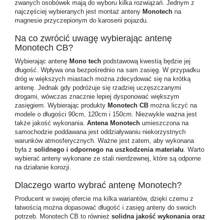
zwanych osobówek mają do wyboru kilka rozwiązań. Jednym z
najczęściej wybieranych jest montaż anteny
Monotech
na
magnesie przyczepionym do karoserii pojazdu.
Na co zwrócić uwagę wybierając antenę
Monotech CB?
Wybierając antenę
Mono tech
podstawową kwestią będzie jej
długość. Wpływa ona bezpośrednio na sam zasięg. W przypadku
dróg w większych miastach można zdecydować się na krótką
antenę. Jednak gdy podróżuje się rzadziej uczęszczanymi
drogami, wówczas znacznie lepiej dysponować większym
zasięgiem. Wybierając produkty
Monotech CB
można liczyć na
modele o długości 90cm, 120cm i 150cm. Niezwykle ważna jest
także jakość wykonania.
Antena Monotech
umieszczona na
samochodzie poddawana jest oddziaływaniu niekorzystnych
warunków atmosferycznych. Ważne jest zatem, aby wykonana
była z
solidnego i odpornego na uszkodzenia materiału
. Warto
wybierać anteny wykonane ze stali nierdzewnej, które są odporne
na działanie korozji.
Dlaczego warto wybrać antenę Monotech?
Producent w swojej ofercie ma kilka wariantów, dzięki czemu z
łatwością można dopasować długość i zasięg anteny do swoich
potrzeb. Monotech CB to również
solidna jakość wykonania oraz