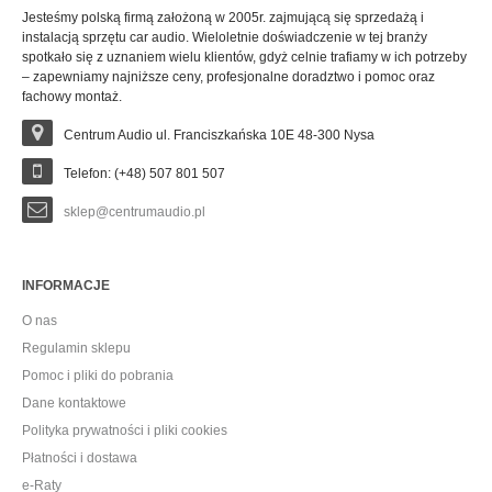
Jesteśmy polską firmą założoną w 2005r. zajmującą się sprzedażą i
instalacją sprzętu car audio. Wieloletnie doświadczenie w tej branży
spotkało się z uznaniem wielu klientów, gdyż celnie trafiamy w ich potrzeby
– zapewniamy najniższe ceny, profesjonalne doradztwo i pomoc oraz
fachowy montaż.
Centrum Audio ul. Franciszkańska 10E 48-300 Nysa
Telefon: (+48) 507 801 507
sklep@centrumaudio.pl
INFORMACJE
O nas
Regulamin sklepu
Pomoc i pliki do pobrania
Dane kontaktowe
Polityka prywatności i pliki cookies
Płatności i dostawa
e-Raty