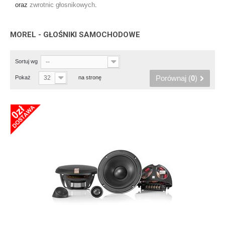
oraz
zwrotnic głosnikowych
.
MOREL - GŁOŚNIKI SAMOCHODOWE
Sortuj wg
--
Porównaj (
0
)
Pokaż
32
na stronę