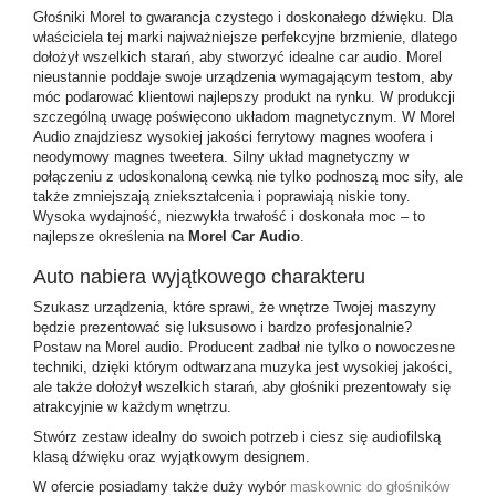
Głośniki Morel to gwarancja czystego i doskonałego dźwięku. Dla
właściciela tej marki najważniejsze perfekcyjne brzmienie, dlatego
dołożył wszelkich starań, aby stworzyć idealne car audio. Morel
nieustannie poddaje swoje urządzenia wymagającym testom, aby
móc podarować klientowi najlepszy produkt na rynku. W produkcji
szczególną uwagę poświęcono układom magnetycznym. W Morel
Audio znajdziesz wysokiej jakości ferrytowy magnes woofera i
neodymowy magnes tweetera. Silny układ magnetyczny w
połączeniu z udoskonaloną cewką nie tylko podnoszą moc siły, ale
także zmniejszają zniekształcenia i poprawiają niskie tony.
Wysoka wydajność, niezwykła trwałość i doskonała moc – to
najlepsze określenia na
Morel Car Audio
.
Auto nabiera wyjątkowego charakteru
Szukasz urządzenia, które sprawi, że wnętrze Twojej maszyny
będzie prezentować się luksusowo i bardzo profesjonalnie?
Postaw na
Morel audio
. Producent zadbał nie tylko o nowoczesne
techniki, dzięki którym odtwarzana muzyka jest wysokiej jakości,
ale także dołożył wszelkich starań, aby głośniki prezentowały się
atrakcyjnie w każdym wnętrzu.
Stwórz zestaw idealny do swoich potrzeb i ciesz się audiofilską
klasą dźwięku oraz wyjątkowym designem.
W ofercie posiadamy także duży wybór
maskownic do głośników