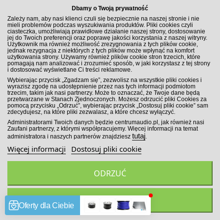
Dbamy o Twoją prywatność
Zależy nam, aby nasi klienci czuli się bezpiecznie na naszej stronie i nie
mieli problemów podczas wyszukiwania produktów. Pliki cookies czyli
ciasteczka, umożliwiają prawidłowe działanie naszej strony, dostosowanie
jej do Twoich preferencji oraz poprawę jakości korzystania z naszej witryny.
Użytkownik ma również możliwość zrezygnowania z tych plików cookie,
jednak rezygnacja z niektórych z tych plików może wpłynąć na komfort
użytkowania strony. Używamy również plików cookie stron trzecich, które
pomagają nam analizować i zrozumieć sposób, w jaki korzystasz z tej strony
i dostosować wyświetlane Ci treści reklamowe.
Wybierając przycisk „Zgadzam się”, zezwolisz na wszystkie pliki cookies i
wyrazisz zgodę na udostępnienie przez nas tych informacji podmiotom
trzecim, takim jak nasi partnerzy. Może to oznaczać, że Twoje dane będą
przetwarzane w Stanach Zjednoczonych. Możesz odrzucić pliki Cookies za
pomocą przycisku „Odrzuć”, wybierając przycisk „Dostosuj pliki cookie” sam
zdecydujesz, na które pliki zezwalasz, a które chcesz wyłączyć.
Administratorami Twoich danych będzie centrumaudio.pl, jak również nasi
Morel Virtus Nano Carbon Integra 62 Głośniki współosiowe...
Zaufani partnerzy, z którymi współpracujemy. Więcej informacji na temat
tutaj
administratora i naszych partnerów znajdziesz
.
Więcej informacji
Dostosuj pliki cookie
2 799,00 zł
ODRZUĆ
szt
DODAJ DO KOSZYKA
ZGADZAM SIĘ
Porównaj